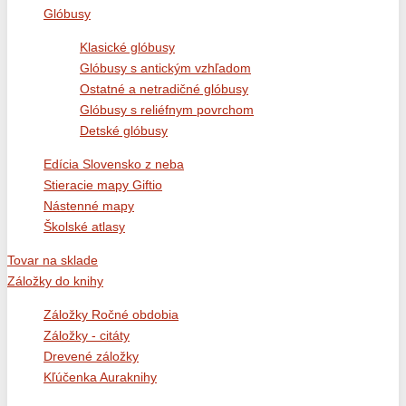
Glóbusy
Klasické glóbusy
Glóbusy s antickým vzhľadom
Ostatné a netradičné glóbusy
Glóbusy s reliéfnym povrchom
Detské glóbusy
Edícia Slovensko z neba
Stieracie mapy Giftio
Nástenné mapy
Školské atlasy
Tovar na sklade
Záložky do knihy
Záložky Ročné obdobia
Záložky - citáty
Drevené záložky
Kľúčenka Auraknihy