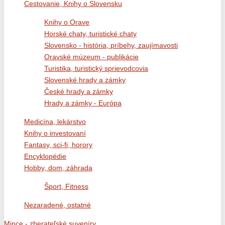
Cestovanie, Knihy o Slovensku
Knihy o Orave
Horské chaty, turistické chaty
Slovensko - história, príbehy, zaujímavosti
Oravské múzeum - publikácie
Turistika, turistický sprievodcovia
Slovenské hrady a zámky
České hrady a zámky
Hrady a zámky - Európa
Medicína, lekárstvo
Knihy o investovaní
Fantasy, sci-fi, horory
Encyklopédie
Hobby, dom, záhrada
Šport, Fitness
Nezaradené, ostatné
Mince - zberateľské suveníry