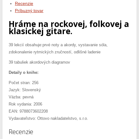
Recenzie
Príbuzný tovar
Hráme na rockovej, folkovej a
klasickej gitare.
39 lekcií obsahuje:prvé noty a akordy, vystavanie sóla,
zdokonalenie rytmických zručností, odlišné ladenie
39 tabuliek akordových diagramov
Detaily o knihe:
Počet stran: 256
Jazyk: Slovenský
Väzba: pevná
Rok vydania: 2006
EAN: 9788073602208
Vydavateľstvo: Ottovo nakladatelstvo, s.r.o.
Recenzie