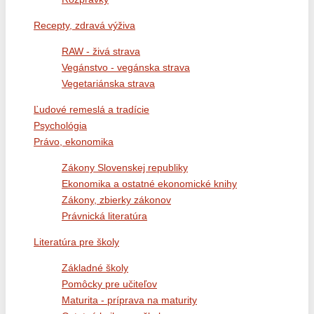
Recepty, zdravá výživa
RAW - živá strava
Vegánstvo - vegánska strava
Vegetariánska strava
Ľudové remeslá a tradície
Psychológia
Právo, ekonomika
Zákony Slovenskej republiky
Ekonomika a ostatné ekonomické knihy
Zákony, zbierky zákonov
Právnická literatúra
Literatúra pre školy
Základné školy
Pomôcky pre učiteľov
Maturita - príprava na maturity