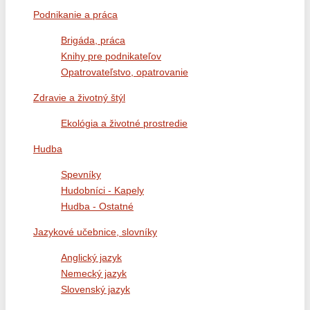
Podnikanie a práca
Brigáda, práca
Knihy pre podnikateľov
Opatrovateľstvo, opatrovanie
Zdravie a životný štýl
Ekológia a životné prostredie
Hudba
Spevníky
Hudobníci - Kapely
Hudba - Ostatné
Jazykové učebnice, slovníky
Anglický jazyk
Nemecký jazyk
Slovenský jazyk