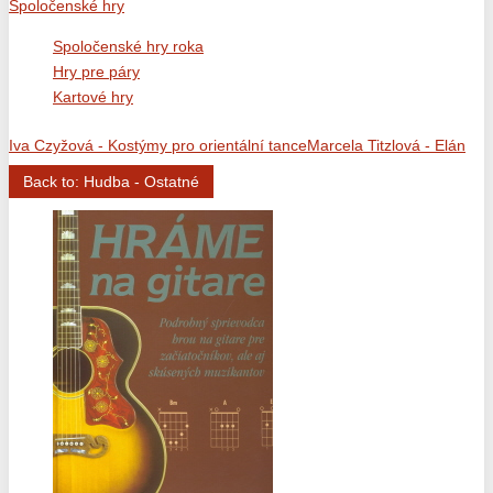
Spoločenské hry
Spoločenské hry roka
Hry pre páry
Kartové hry
Iva Czyžová - Kostýmy pro orientální tance
Marcela Titzlová - Elán
Back to: Hudba - Ostatné