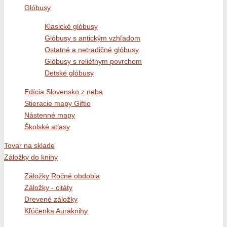
Glóbusy
Klasické glóbusy
Glóbusy s antickým vzhľadom
Ostatné a netradičné glóbusy
Glóbusy s reliéfnym povrchom
Detské glóbusy
Edícia Slovensko z neba
Stieracie mapy Giftio
Nástenné mapy
Školské atlasy
Tovar na sklade
Záložky do knihy
Záložky Ročné obdobia
Záložky - citáty
Drevené záložky
Kľúčenka Auraknihy