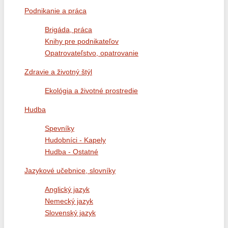
Podnikanie a práca
Brigáda, práca
Knihy pre podnikateľov
Opatrovateľstvo, opatrovanie
Zdravie a životný štýl
Ekológia a životné prostredie
Hudba
Spevníky
Hudobníci - Kapely
Hudba - Ostatné
Jazykové učebnice, slovníky
Anglický jazyk
Nemecký jazyk
Slovenský jazyk