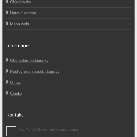
Objednávky
Upraviť adresu
Mapa webu
Informácie
Obchodné podmienky
Poštovné a spôsob dopravy
O nás
Články
Kontakt
Mgr. Tomáš Slouka - kníhkupectvo Aura