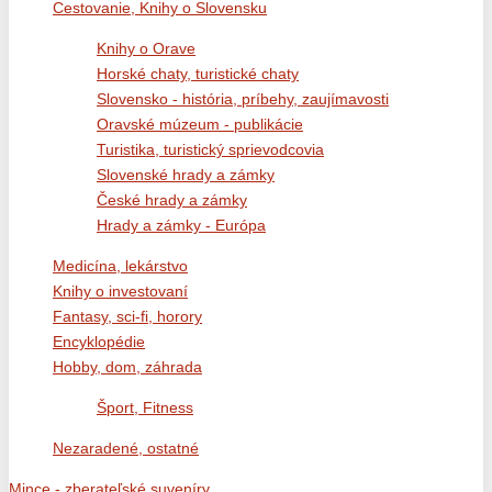
Cestovanie, Knihy o Slovensku
Knihy o Orave
Horské chaty, turistické chaty
Slovensko - história, príbehy, zaujímavosti
Oravské múzeum - publikácie
Turistika, turistický sprievodcovia
Slovenské hrady a zámky
České hrady a zámky
Hrady a zámky - Európa
Medicína, lekárstvo
Knihy o investovaní
Fantasy, sci-fi, horory
Encyklopédie
Hobby, dom, záhrada
Šport, Fitness
Nezaradené, ostatné
Mince - zberateľské suveníry