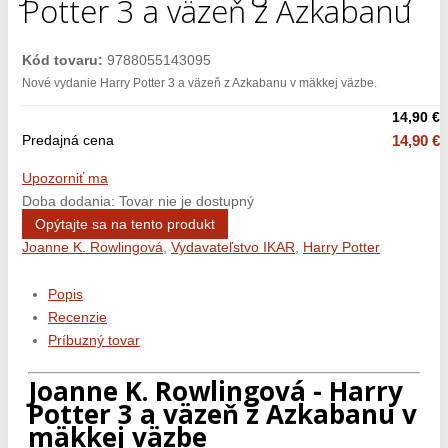
Potter 3 a väzeň z Azkabanu
Kód tovaru:
9788055143095
Nové vydanie Harry Potter 3 a väzeň z Azkabanu v mäkkej väzbe.
14,90 €
Predajná cena
14,90 €
Upozorniť ma
Doba dodania: Tovar nie je dostupný
Opýtajte sa na tento produkt
Joanne K. Rowlingová
,
Vydavateľstvo IKAR
,
Harry Potter
Popis
Recenzie
Príbuzný tovar
Joanne K. Rowlingová - Harry
Potter 3 a väzeň z Azkabanu v
mäkkej väzbe