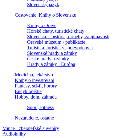
Slovenský jazyk
Cestovanie, Knihy o Slovensku
Knihy o Orave
Horské chaty, turistické chaty
Slovensko - história, príbehy, zaujímavosti
Oravské múzeum - publikácie
Turistika, turistický sprievodcovia
Slovenské hrady a zámky
České hrady a zámky
Hrady a zámky - Európa
Medicína, lekárstvo
Knihy o investovaní
Fantasy, sci-fi, horory
Encyklopédie
Hobby, dom, záhrada
Šport, Fitness
Nezaradené, ostatné
Mince - zberateľské suveníry
Audioknihy