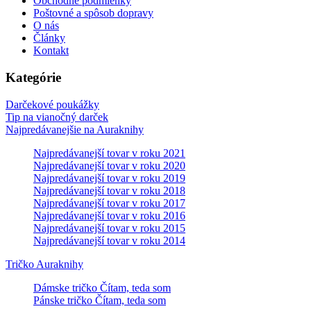
Obchodné podmienky
Poštovné a spôsob dopravy
O nás
Články
Kontakt
Kategórie
Darčekové poukážky
Tip na vianočný darček
Najpredávanejšie na Auraknihy
Najpredávanejší tovar v roku 2021
Najpredávanejší tovar v roku 2020
Najpredávanejší tovar v roku 2019
Najpredávanejší tovar v roku 2018
Najpredávanejší tovar v roku 2017
Najpredávanejší tovar v roku 2016
Najpredávanejší tovar v roku 2015
Najpredávanejší tovar v roku 2014
Tričko Auraknihy
Dámske tričko Čítam, teda som
Pánske tričko Čítam, teda som