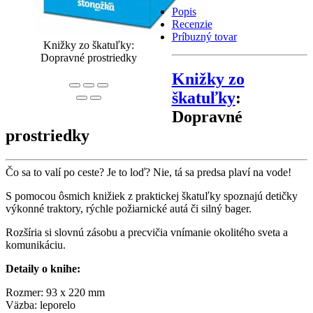
Popis
Recenzie
Príbuzný tovar
Knižky zo škatuľky:
Dopravné prostriedky
Knižky zo
škatuľky
:
Dopravné
prostriedky
Čo sa to valí po ceste? Je to loď? Nie, tá sa predsa plaví na vode!
S pomocou ôsmich knižiek z praktickej škatuľky spoznajú detičky
výkonné traktory, rýchle požiarnické autá či silný bager.
Rozšíria si slovnú zásobu a precvičia vnímanie okolitého sveta a
komunikáciu.
Detaily o knihe:
Rozmer: 93 x 220 mm
Väzba: leporelo