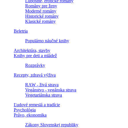
Ľúbostné, erotické romány
Romány pre ženy
Moderné romány
Historické romány
Klasické romány
Beletria
Populárno náučné knihy
Architektúra, stavby
Knihy pre deti a mládež
Rozprávky
Recepty, zdravá výživa
RAW - živá strava
Vegánstvo - vegánska strava
Vegetariánska strava
Ľudové remeslá a tradície
Psychológia
Právo, ekonomika
Zákony Slovenskej republiky