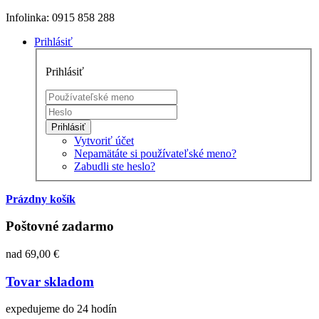
Infolinka: 0915 858 288
Prihlásiť
Prihlásiť
Prihlásiť
Vytvoriť účet
Nepamätáte si používateľské meno?
Zabudli ste heslo?
Prázdny košík
Poštovné zadarmo
nad 69,00 €
Tovar skladom
expedujeme do 24 hodín