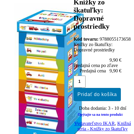
Knižky zo
škatuľky:
Dopravné
prostriedky
Kód tovaru:
9788055173658
Knižky zo škatuľky:
Dopravné prostriedky
9,90 €
Predajná cena po zľave
Predajná cena
9,90 €
Doba dodania: 3 - 10 dní
Opýtajte sa na tento produkt
Vydavateľstvo IKAR
,
Knižná
séria - Knižky zo škatuľky