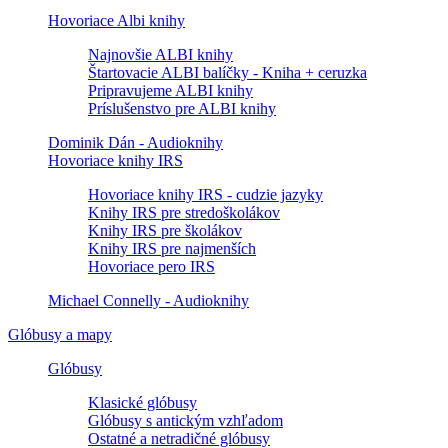
Hovoriace Albi knihy
Najnovšie ALBI knihy
Štartovacie ALBI balíčky - Kniha + ceruzka
Pripravujeme ALBI knihy
Príslušenstvo pre ALBI knihy
Dominik Dán - Audioknihy
Hovoriace knihy IRS
Hovoriace knihy IRS - cudzie jazyky
Knihy IRS pre stredoškolákov
Knihy IRS pre školákov
Knihy IRS pre najmenších
Hovoriace pero IRS
Michael Connelly - Audioknihy
Glóbusy a mapy
Glóbusy
Klasické glóbusy
Glóbusy s antickým vzhľadom
Ostatné a netradičné glóbusy