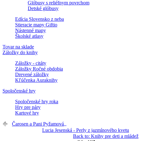
Glóbusy s reliéfnym povrchom
Detské glóbusy
Edícia Slovensko z neba
Stieracie mapy Giftio
Nástenné mapy
Školské atlasy
Tovar na sklade
Záložky do knihy
Záložky - citáty
Záložky Ročné obdobia
Drevené záložky
Kľúčenka Auraknihy
Spoločenské hry
Spoločenské hry roka
Hry pre páry
Kartové hry
Čarosen a Pani Pyžamová
Lucia Jesenská - Perly z jazmínového kvetu
Back to: Knihy pre deti a mládež