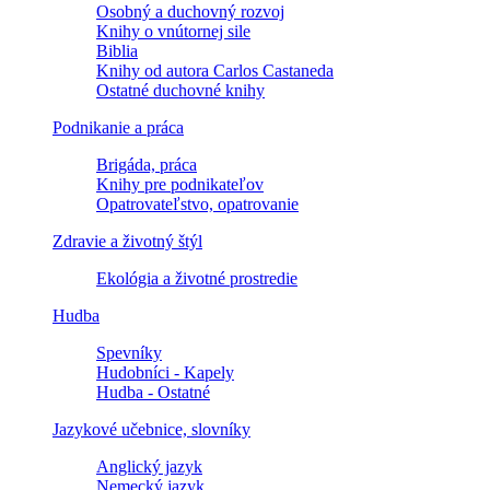
Osobný a duchovný rozvoj
Knihy o vnútornej sile
Biblia
Knihy od autora Carlos Castaneda
Ostatné duchovné knihy
Podnikanie a práca
Brigáda, práca
Knihy pre podnikateľov
Opatrovateľstvo, opatrovanie
Zdravie a životný štýl
Ekológia a životné prostredie
Hudba
Spevníky
Hudobníci - Kapely
Hudba - Ostatné
Jazykové učebnice, slovníky
Anglický jazyk
Nemecký jazyk