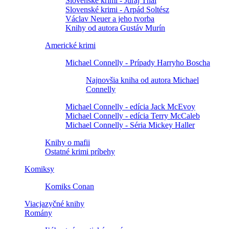
Slovenské krimi - Juraj Thal
Slovenské krimi - Arpád Soltész
Václav Neuer a jeho tvorba
Knihy od autora Gustáv Murín
Americké krimi
Michael Connelly - Prípady Harryho Boscha
Najnovšia kniha od autora Michael
Connelly
Michael Connelly - edícia Jack McEvoy
Michael Connelly - edícia Terry McCaleb
Michael Connelly - Séria Mickey Haller
Knihy o mafii
Ostatné krimi príbehy
Komiksy
Komiks Conan
Viacjazyčné knihy
Romány