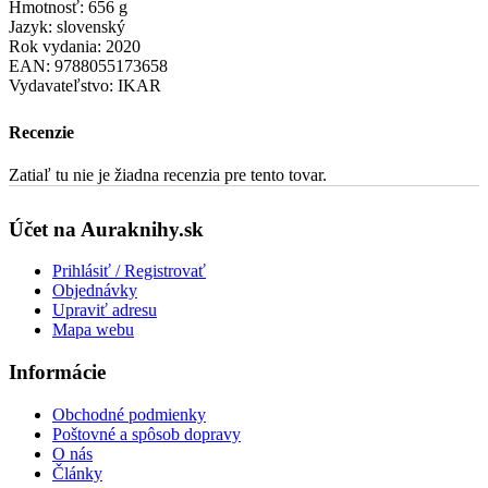
Hmotnosť: 656 g
Jazyk: slovenský
Rok vydania: 2020
EAN: 9788055173658
Vydavateľstvo: IKAR
Recenzie
Zatiaľ tu nie je žiadna recenzia pre tento tovar.
Účet na Auraknihy.sk
Prihlásiť / Registrovať
Objednávky
Upraviť adresu
Mapa webu
Informácie
Obchodné podmienky
Poštovné a spôsob dopravy
O nás
Články