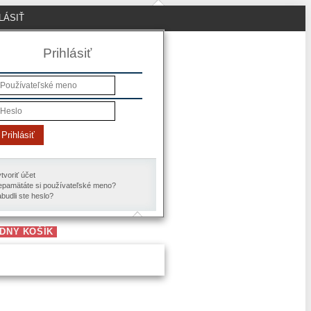
LÁSIŤ
Prihlásiť
Prihlásiť
tvoriť účet
pamätáte si používateľské meno?
budli ste heslo?
DNY KOŠÍK