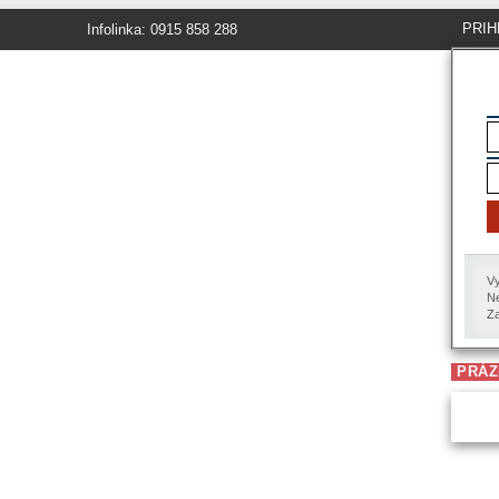
PRIH
Infolinka: 0915 858 288
Vy
Ne
Za
PRÁZ