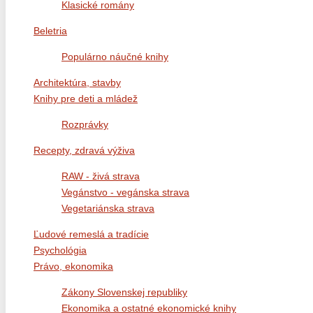
Klasické romány
Beletria
Populárno náučné knihy
Architektúra, stavby
Knihy pre deti a mládež
Rozprávky
Recepty, zdravá výživa
RAW - živá strava
Vegánstvo - vegánska strava
Vegetariánska strava
Ľudové remeslá a tradície
Psychológia
Právo, ekonomika
Zákony Slovenskej republiky
Ekonomika a ostatné ekonomické knihy