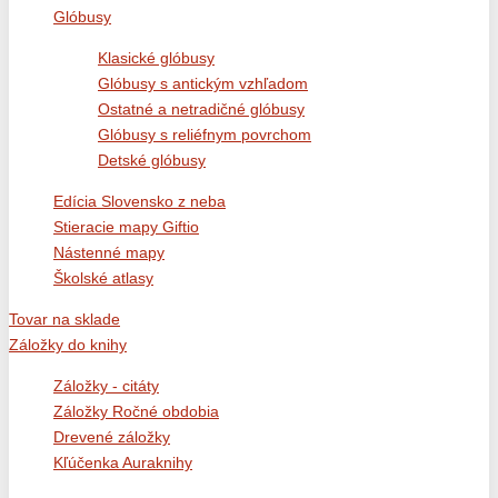
Glóbusy
Klasické glóbusy
Glóbusy s antickým vzhľadom
Ostatné a netradičné glóbusy
Glóbusy s reliéfnym povrchom
Detské glóbusy
Edícia Slovensko z neba
Stieracie mapy Giftio
Nástenné mapy
Školské atlasy
Tovar na sklade
Záložky do knihy
Záložky - citáty
Záložky Ročné obdobia
Drevené záložky
Kľúčenka Auraknihy