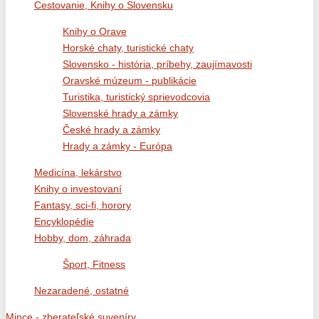
Cestovanie, Knihy o Slovensku
Knihy o Orave
Horské chaty, turistické chaty
Slovensko - história, príbehy, zaujímavosti
Oravské múzeum - publikácie
Turistika, turistický sprievodcovia
Slovenské hrady a zámky
České hrady a zámky
Hrady a zámky - Európa
Medicína, lekárstvo
Knihy o investovaní
Fantasy, sci-fi, horory
Encyklopédie
Hobby, dom, záhrada
Šport, Fitness
Nezaradené, ostatné
Mince - zberateľské suveníry