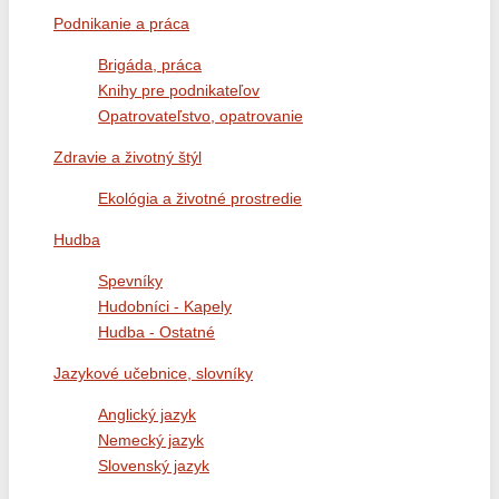
Podnikanie a práca
Brigáda, práca
Knihy pre podnikateľov
Opatrovateľstvo, opatrovanie
Zdravie a životný štýl
Ekológia a životné prostredie
Hudba
Spevníky
Hudobníci - Kapely
Hudba - Ostatné
Jazykové učebnice, slovníky
Anglický jazyk
Nemecký jazyk
Slovenský jazyk