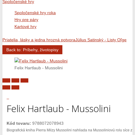
Spoločenské hry
Spoločenské hry roka
Hry pre páry
Kartové hry
Priatelia, lásky a jedna hrozná potvora
Július Satinský - Listy Oľge
Back to: Príbehy, životopisy
Felix Hartlaub - Mussolini
Felix Hartlaub - Mussolini
Kód tovaru:
9788072078943
Biografická kniha Pierra Milzy Mussolini nahliada na Mussoliniovú rolu síce z