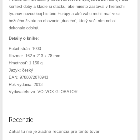
kontext doby a kladie si otázku, aké miesto zastával v hierarchii
tyranov novodobej histórie Európy a akú váhu mohli mať veci
bežného života na chovanie „duceho“, ktorý voči ním nebol
dokonale odolný.
Detaily o knihe:
Počet strán: 1000
Rozmer: 162 x 213 x 78 mm
Hmotnosť: 1 156 g
Jazyk: český
EAN: 9788072078943
Rok vydania: 2013
Vydavateľstvo:
VOLVOX GLOBATOR
Recenzie
Zatiaľ tu nie je žiadna recenzia pre tento tovar.