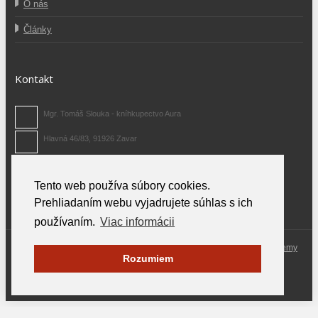
O nás
Články
Kontakt
Mgr. Tomáš Slouka - kníhkupectvo Aura
Hlavná 46/83, 91926 Zavar
0907 371 480
Tento web používa súbory cookies.
info@auraknihy.sk
Prehliadaním webu vyjadrujete súhlas s ich
používaním.
Viac informácii
© 2026 Aura Knihy.sk.
All rights reserved. Odporúčame Vám
FM parfemy
Rozumiem
od 14,70 €