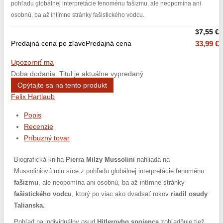
pohľadu globálnej interpretácie fenoménu fašizmu, ale neopomína ani
osobnú, ba až intímne stránky fašistického vodcu.
37,55 €
Predajná cena po zľave
Predajná cena
33,99 €
Upozorniť ma
Doba dodania: Titul je aktuálne vypredaný
Opýtajte sa na tento produkt
Felix Hartlaub
Popis
Recenzie
Príbuzný tovar
Biografická kniha
Pierra Milzy
Mussolini
nahliada na
Mussoliniovú rolu síce z pohľadu globálnej interpretácie fenoménu
fašizmu
, ale neopomína ani osobnú, ba až intímne stránky
fašistického vodcu
, ktorý po viac ako dvadsať rokov
riadil osudy
Talianska.
Pohľad na individuálny osud
Hitlerovho
spojenca
zohľadňuje tiež