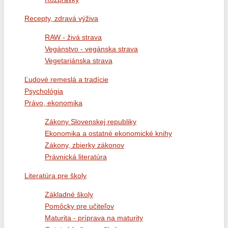
Recepty, zdravá výživa
RAW - živá strava
Vegánstvo - vegánska strava
Vegetariánska strava
Ľudové remeslá a tradície
Psychológia
Právo, ekonomika
Zákony Slovenskej republiky
Ekonomika a ostatné ekonomické knihy
Zákony, zbierky zákonov
Právnická literatúra
Literatúra pre školy
Základné školy
Pomôcky pre učiteľov
Maturita - príprava na maturity