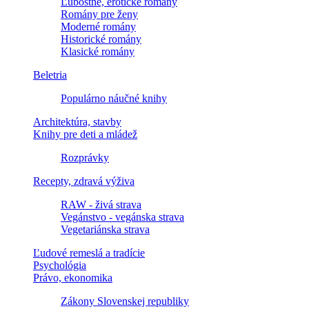
Ľúbostné, erotické romány
Romány pre ženy
Moderné romány
Historické romány
Klasické romány
Beletria
Populárno náučné knihy
Architektúra, stavby
Knihy pre deti a mládež
Rozprávky
Recepty, zdravá výživa
RAW - živá strava
Vegánstvo - vegánska strava
Vegetariánska strava
Ľudové remeslá a tradície
Psychológia
Právo, ekonomika
Zákony Slovenskej republiky