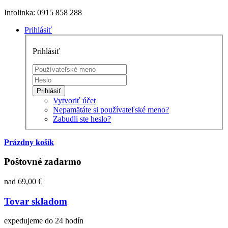
Infolinka: 0915 858 288
Prihlásiť
Prihlásiť
Prihlásiť
Vytvoriť účet
Nepamätáte si používateľské meno?
Zabudli ste heslo?
Prázdny košík
Poštovné zadarmo
nad 69,00 €
Tovar skladom
expedujeme do 24 hodín