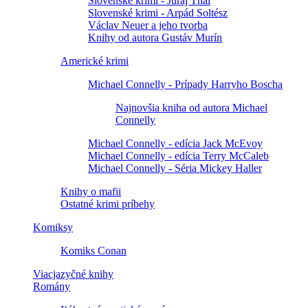
Slovenské krimi - Juraj Thal
Slovenské krimi - Arpád Soltész
Václav Neuer a jeho tvorba
Knihy od autora Gustáv Murín
Americké krimi
Michael Connelly - Prípady Harryho Boscha
Najnovšia kniha od autora Michael
Connelly
Michael Connelly - edícia Jack McEvoy
Michael Connelly - edícia Terry McCaleb
Michael Connelly - Séria Mickey Haller
Knihy o mafii
Ostatné krimi príbehy
Komiksy
Komiks Conan
Viacjazyčné knihy
Romány