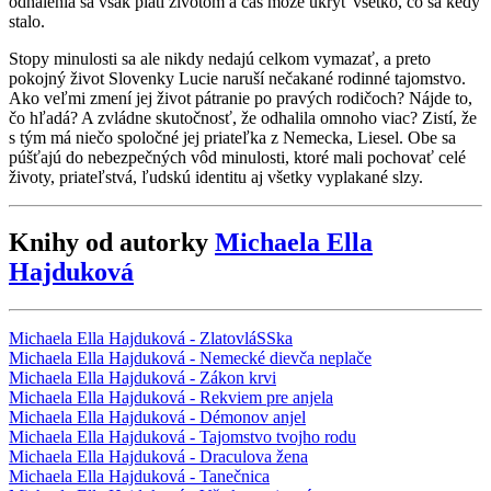
odhalenia sa však platí životom a čas môže ukryť všetko, čo sa kedy
stalo.
Stopy minulosti sa ale nikdy nedajú celkom vymazať, a preto
pokojný život Slovenky Lucie naruší nečakané rodinné tajomstvo.
Ako veľmi zmení jej život pátranie po pravých rodičoch? Nájde to,
čo hľadá? A zvládne skutočnosť, že odhalila omnoho viac? Zistí, že
s tým má niečo spoločné jej priateľka z Nemecka, Liesel. Obe sa
púšťajú do nebezpečných vôd minulosti, ktoré mali pochovať celé
životy, priateľstvá, ľudskú identitu aj všetky vyplakané slzy.
Knihy od autorky
Michaela Ella
Hajduková
Michaela Ella Hajduková - ZlatovláSSka
Michaela Ella Hajduková - Nemecké dievča neplače
Michaela Ella Hajduková - Zákon krvi
Michaela Ella Hajduková - Rekviem pre anjela
Michaela Ella Hajduková - Démonov anjel
Michaela Ella Hajduková - Tajomstvo tvojho rodu
Michaela Ella Hajduková - Draculova žena
Michaela Ella Hajduková - Tanečnica