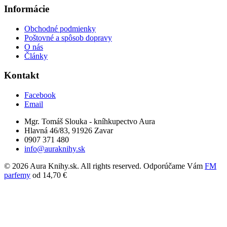
Informácie
Obchodné podmienky
Poštovné a spôsob dopravy
O nás
Články
Kontakt
Facebook
Email
Mgr. Tomáš Slouka - kníhkupectvo Aura
Hlavná 46/83, 91926 Zavar
0907 371 480
info@auraknihy.sk
© 2026 Aura Knihy.sk.
All rights reserved. Odporúčame Vám
FM
parfemy
od 14,70 €