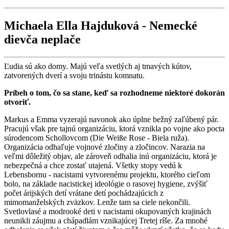
Michaela Ella Hajduková - Nemecké
dievča neplače
Ľudia sú ako domy. Majú veľa svetlých aj tmavých kútov,
zatvorených dverí a svoju trinástu komnatu.
Príbeh o tom, čo sa stane, keď sa rozhodneme niektoré dokorán
otvoriť.
Markus a Emma vyzerajú navonok ako úplne bežný zaľúbený pár.
Pracujú však pre tajnú organizáciu, ktorá vznikla po vojne ako pocta
súrodencom Schollovcom (Die Weiße Rose - Biela ruža).
Organizácia odhaľuje vojnové zločiny a zločincov. Narazia na
veľmi dôležitý objav, ale zároveň odhalia inú organizáciu, ktorá je
nebezpečná a chce zostať utajená. Všetky stopy vedú k
Lebensbornu - nacistami vytvorenému projektu, ktorého cieľom
bolo, na základe nacistickej ideológie o rasovej hygiene, zvýšiť
počet árijských detí vrátane detí pochádzajúcich z
mimomanželských zväzkov. Lenže tam sa ciele nekončili.
Svetlovlasé a modrooké deti v nacistami okupovaných krajinách
neunikli záujmu a chápadlám vznikajúcej Tretej ríše. Za mnohé