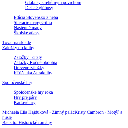
Glóbusy s reliéfnym povrchom
Detské glóbusy
Edícia Slovensko z neba
Stieracie mapy Giftio
Nástenné mapy
Školské atlasy
Tovar na sklade
Záložky do knihy
Záložky - citáty
Záložky Ročné obdobia
Drevené záložky
Kľúčenka Auraknihy
Spoločenské hry
Spoločenské hry roka
Hry pre páry
Kartové hry
Michaela Ella Hajduková - Zimný palác
Kristy Cambron - Motýľ a
husle
Back to: Historické romány