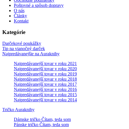
Obchodné podmienky
Poštovné a spôsob dopravy
O nás
Články
Kontakt
Kategórie
Darčekové poukážky
Tip na vianočný darček
Najpredávanejšie na Auraknihy
Najpredávanejší tovar v roku 2021
Najpredávanejší tovar v roku 2020
Najpredávanejší tovar v roku 2019
Najpredávanejší tovar v roku 2018
Najpredávanejší tovar v roku 2017
Najpredávanejší tovar v roku 2016
Najpredávanejší tovar v roku 2015
Najpredávanejší tovar v roku 2014
Tričko Auraknihy
Dámske tričko Čítam, teda som
Pánske tričko Čítam, teda som