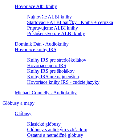
Hovoriace Albi knihy
Najnovšie ALBI knihy
Štartovacie ALBI balíčky - Kniha + ceruzka
Pripravujeme ALBI knihy
Príslušenstvo pre ALBI knihy
Dominik Dán - Audioknihy
Hovoriace knihy IRS
Knihy IRS pre stredoškolákov
Hovoriace pero IRS
Knihy IRS pre školákov
Knihy IRS pre najmenších
Hovoriace knihy IRS - cudzie jazyky
Michael Connelly - Audioknihy
Glóbusy a mapy
Glóbusy
Klasické glóbusy
Glóbusy s antickým vzhľadom
Ostatné a netradičné glóbusy