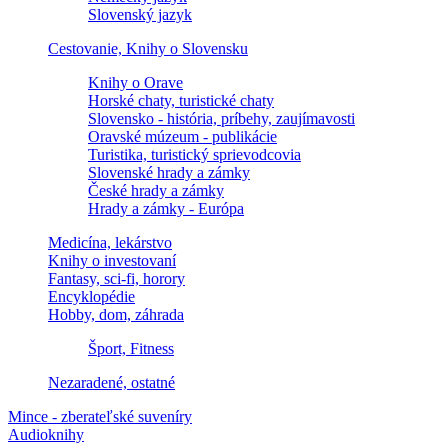
Slovenský jazyk
Cestovanie, Knihy o Slovensku
Knihy o Orave
Horské chaty, turistické chaty
Slovensko - história, príbehy, zaujímavosti
Oravské múzeum - publikácie
Turistika, turistický sprievodcovia
Slovenské hrady a zámky
České hrady a zámky
Hrady a zámky - Európa
Medicína, lekárstvo
Knihy o investovaní
Fantasy, sci-fi, horory
Encyklopédie
Hobby, dom, záhrada
Šport, Fitness
Nezaradené, ostatné
Mince - zberateľské suveníry
Audioknihy