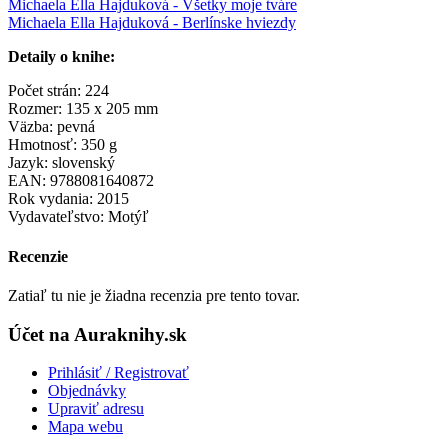
Michaela Ella Hajduková - Všetky moje tváre
Michaela Ella Hajduková - Berlínske hviezdy
Detaily o knihe:
Počet strán: 224
Rozmer: 135 x 205 mm
Väzba: pevná
Hmotnosť: 350 g
Jazyk: slovenský
EAN: 9788081640872
Rok vydania: 2015
Vydavateľstvo: Motýľ
Recenzie
Zatiaľ tu nie je žiadna recenzia pre tento tovar.
Účet na Auraknihy.sk
Prihlásiť / Registrovať
Objednávky
Upraviť adresu
Mapa webu