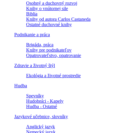
Osobný a duchovný rozvoj
Knihy o vnútornej sile
Biblia
Knihy od autora Carlos Castaneda
Ostatné duchovné knihy
Podnikanie a práca
Brigáda, práca
Knihy pre podnikateľov
Opatrovateľstvo, opatrovanie
Zdravie a životný štýl
Ekológia a životné prostredie
Hudba
Spevníky
Hudobníci - Kapely
Hudba - Ostatné
Jazykové učebnice, slovníky
Anglický jazyk
Nemecký jazyk