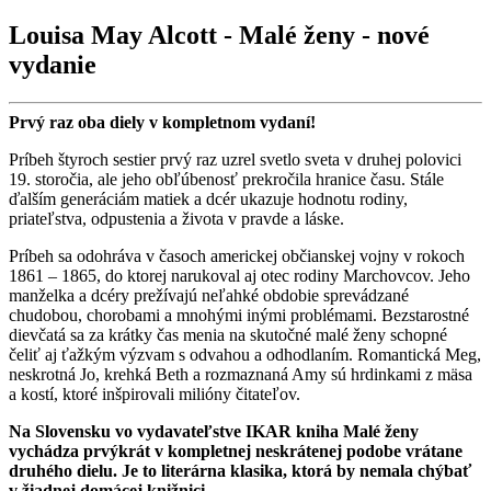
Louisa May Alcott - Malé ženy - nové
vydanie
Prvý raz oba diely v kompletnom vydaní!
Príbeh štyroch sestier prvý raz uzrel svetlo sveta v druhej polovici
19. storočia, ale jeho obľúbenosť prekročila hranice času. Stále
ďalším generáciám matiek a dcér ukazuje hodnotu rodiny,
priateľstva, odpustenia a života v pravde a láske.
Príbeh sa odohráva v časoch americkej občianskej vojny v rokoch
1861 – 1865, do ktorej narukoval aj otec rodiny Marchovcov. Jeho
manželka a dcéry prežívajú neľahké obdobie sprevádzané
chudobou, chorobami a mnohými inými problémami. Bezstarostné
dievčatá sa za krátky čas menia na skutočné malé ženy schopné
čeliť aj ťažkým výzvam s odvahou a odhodlaním. Romantická Meg,
neskrotná Jo, krehká Beth a rozmaznaná Amy sú hrdinkami z mäsa
a kostí, ktoré inšpirovali milióny čitateľov.
Na Slovensku vo vydavateľstve IKAR kniha Malé ženy
vychádza prvýkrát v kompletnej neskrátenej podobe vrátane
druhého dielu. Je to literárna klasika, ktorá by nemala chýbať
v žiadnej domácej knižnici.