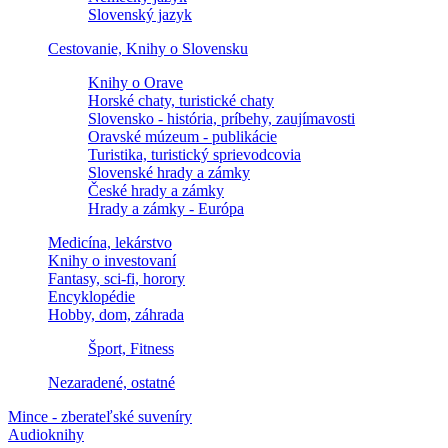
Slovenský jazyk
Cestovanie, Knihy o Slovensku
Knihy o Orave
Horské chaty, turistické chaty
Slovensko - história, príbehy, zaujímavosti
Oravské múzeum - publikácie
Turistika, turistický sprievodcovia
Slovenské hrady a zámky
České hrady a zámky
Hrady a zámky - Európa
Medicína, lekárstvo
Knihy o investovaní
Fantasy, sci-fi, horory
Encyklopédie
Hobby, dom, záhrada
Šport, Fitness
Nezaradené, ostatné
Mince - zberateľské suveníry
Audioknihy