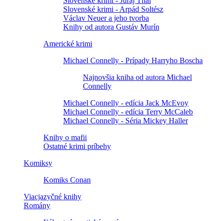
Slovenské krimi - Juraj Thal
Slovenské krimi - Arpád Soltész
Václav Neuer a jeho tvorba
Knihy od autora Gustáv Murín
Americké krimi
Michael Connelly - Prípady Harryho Boscha
Najnovšia kniha od autora Michael
Connelly
Michael Connelly - edícia Jack McEvoy
Michael Connelly - edícia Terry McCaleb
Michael Connelly - Séria Mickey Haller
Knihy o mafii
Ostatné krimi príbehy
Komiksy
Komiks Conan
Viacjazyčné knihy
Romány