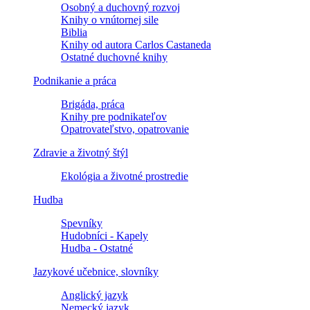
Osobný a duchovný rozvoj
Knihy o vnútornej sile
Biblia
Knihy od autora Carlos Castaneda
Ostatné duchovné knihy
Podnikanie a práca
Brigáda, práca
Knihy pre podnikateľov
Opatrovateľstvo, opatrovanie
Zdravie a životný štýl
Ekológia a životné prostredie
Hudba
Spevníky
Hudobníci - Kapely
Hudba - Ostatné
Jazykové učebnice, slovníky
Anglický jazyk
Nemecký jazyk