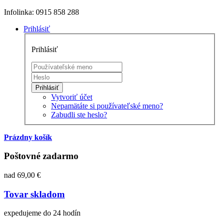
Infolinka: 0915 858 288
Prihlásiť
Prihlásiť
Prihlásiť
Vytvoriť účet
Nepamätáte si používateľské meno?
Zabudli ste heslo?
Prázdny košík
Poštovné zadarmo
nad 69,00 €
Tovar skladom
expedujeme do 24 hodín