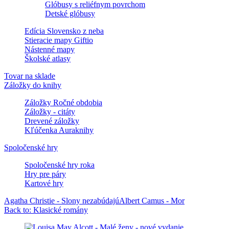
Glóbusy s reliéfnym povrchom
Detské glóbusy
Edícia Slovensko z neba
Stieracie mapy Giftio
Nástenné mapy
Školské atlasy
Tovar na sklade
Záložky do knihy
Záložky Ročné obdobia
Záložky - citáty
Drevené záložky
Kľúčenka Auraknihy
Spoločenské hry
Spoločenské hry roka
Hry pre páry
Kartové hry
Agatha Christie - Slony nezabúdajú
Albert Camus - Mor
Back to: Klasické romány