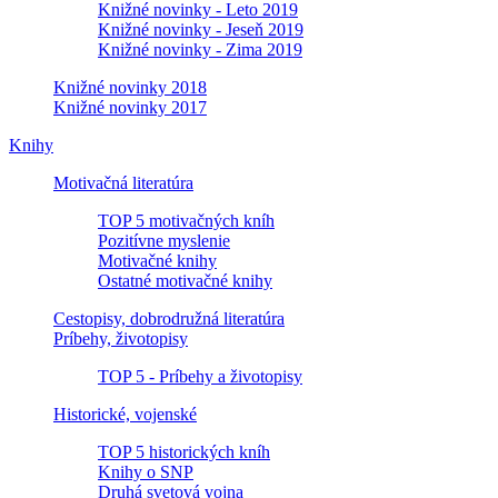
Knižné novinky - Leto 2019
Knižné novinky - Jeseň 2019
Knižné novinky - Zima 2019
Knižné novinky 2018
Knižné novinky 2017
Knihy
Motivačná literatúra
TOP 5 motivačných kníh
Pozitívne myslenie
Motivačné knihy
Ostatné motivačné knihy
Cestopisy, dobrodružná literatúra
Príbehy, životopisy
TOP 5 - Príbehy a životopisy
Historické, vojenské
TOP 5 historických kníh
Knihy o SNP
Druhá svetová vojna