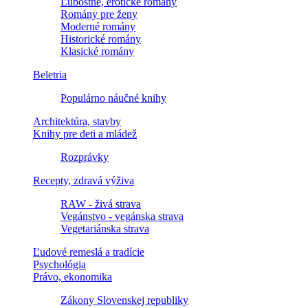
Ľúbostné, erotické romány
Romány pre ženy
Moderné romány
Historické romány
Klasické romány
Beletria
Populárno náučné knihy
Architektúra, stavby
Knihy pre deti a mládež
Rozprávky
Recepty, zdravá výživa
RAW - živá strava
Vegánstvo - vegánska strava
Vegetariánska strava
Ľudové remeslá a tradície
Psychológia
Právo, ekonomika
Zákony Slovenskej republiky