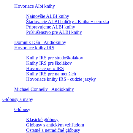
Hovoriace Albi knihy
Najnovšie ALBI knihy
Štartovacie ALBI balíčky - Kniha + ceruzka
Pripravujeme ALBI knihy
Príslušenstvo pre ALBI knihy
Dominik Dán - Audioknihy
Hovoriace knihy IRS
Knihy IRS pre stredoškolákov
Knihy IRS pre školákov
Hovoriace pero IRS
Knihy IRS pre najmenších
Hovoriace knihy IRS - cudzie jazyky
Michael Connelly - Audioknihy
Glóbusy a mapy
Glóbusy
Klasické glóbusy
Glóbusy s antickým vzhľadom
Ostatné a netradičné glóbusy