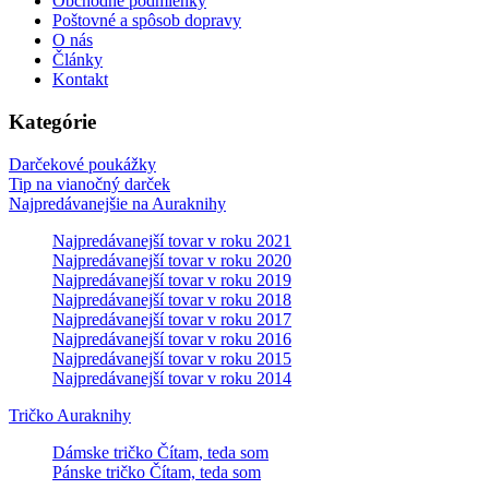
Obchodné podmienky
Poštovné a spôsob dopravy
O nás
Články
Kontakt
Kategórie
Darčekové poukážky
Tip na vianočný darček
Najpredávanejšie na Auraknihy
Najpredávanejší tovar v roku 2021
Najpredávanejší tovar v roku 2020
Najpredávanejší tovar v roku 2019
Najpredávanejší tovar v roku 2018
Najpredávanejší tovar v roku 2017
Najpredávanejší tovar v roku 2016
Najpredávanejší tovar v roku 2015
Najpredávanejší tovar v roku 2014
Tričko Auraknihy
Dámske tričko Čítam, teda som
Pánske tričko Čítam, teda som