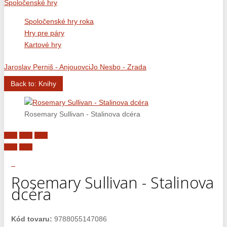
Spoločenské hry
Spoločenské hry roka
Hry pre páry
Kartové hry
Jaroslav Perniš - Anjouovci
Jo Nesbo - Zrada
Back to: Knihy
Rosemary Sullivan - Stalinova dcéra
Rosemary Sullivan - Stalinova
dcéra
Kód tovaru:
9788055147086