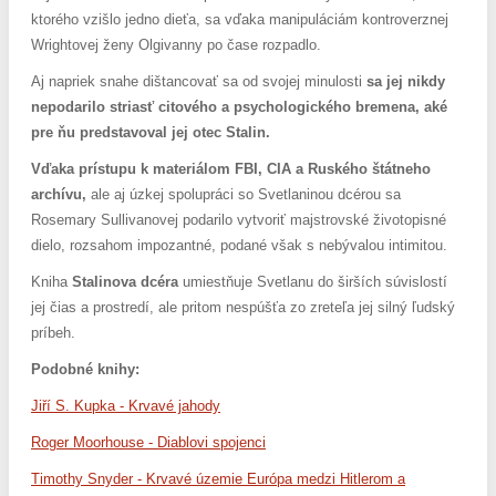
ktorého vzišlo jedno dieťa, sa vďaka manipuláciám kontroverznej
Wrightovej ženy Olgivanny po čase rozpadlo.
Aj napriek snahe dištancovať sa od svojej minulosti
sa jej nikdy
nepodarilo striasť citového a psychologického bremena, aké
pre ňu predstavoval jej otec Stalin.
Vďaka prístupu k materiálom FBI, CIA a Ruského štátneho
archívu,
ale aj úzkej spolupráci so Svetlaninou dcérou sa
Rosemary Sullivanovej podarilo vytvoriť majstrovské životopisné
dielo, rozsahom impozantné, podané však s nebývalou intimitou.
Kniha
Stalinova dcéra
umiestňuje Svetlanu do širších súvislostí
jej čias a prostredí, ale pritom nespúšťa zo zreteľa jej silný ľudský
príbeh.
Podobné knihy:
Jiří S. Kupka - Krvavé jahody
Roger Moorhouse - Diablovi spojenci
Timothy Snyder - Krvavé územie Európa medzi Hitlerom a