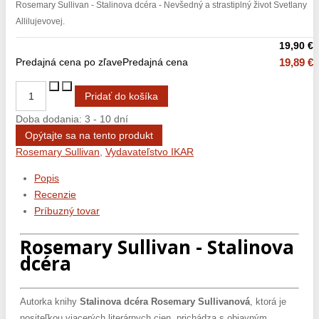
Rosemary Sullivan - Stalinova dcéra - Nevšedný a strastiplný život Svetlany
Allilujevovej.
19,90 €
Predajná cena po zľave
Predajná cena
19,89 €
Doba dodania: 3 - 10 dní
Opýtajte sa na tento produkt
Rosemary Sullivan
,
Vydavateľstvo IKAR
Popis
Recenzie
Príbuzný tovar
Rosemary Sullivan - Stalinova
dcéra
Autorka knihy
Stalinova dcéra Rosemary Sullivanová
, ktorá je
nositeľkou viacerých literárnych cien, prichádza s objavným