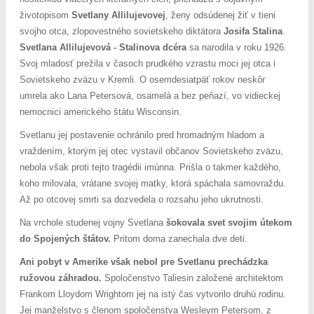
životopisom
Svetlany Allilujevovej
, ženy odsúdenej žiť v tieni
svojho otca, zlopovestného sovietskeho diktátora
Josifa Stalina
.
Svetlana Allilujevová - Stalinova dcéra
sa narodila v roku 1926.
Svoj mladosť prežila v časoch prudkého vzrastu moci jej otca i
Sovietskeho zväzu v Kremli. O osemdesiatpäť rokov neskôr
umrela ako Lana Petersová, osamelá a bez peňazí, vo vidieckej
nemocnici amerického štátu Wisconsin.
Svetlanu jej postavenie ochránilo pred hromadným hladom a
vraždením, ktorým jej otec vystavil občanov Sovietskeho zväzu,
nebola však proti tejto tragédii imúnna. Prišla o takmer každého,
koho milovala, vrátane svojej matky, ktorá spáchala samovraždu.
Až po otcovej smrti sa dozvedela o rozsahu jeho ukrutnosti.
Na vrchole studenej vojny Svetlana
šokovala svet svojim útekom
do Spojených štátov.
Pritom doma zanechala dve deti.
Ani pobyt v Amerike však nebol pre Svetlanu prechádzka
ružovou záhradou.
Spoločenstvo Taliesin založené architektom
Frankom Lloydom Wrightom jej na istý čas vytvorilo druhú rodinu.
Jej manželstvo s členom spoločenstva Wesleym Petersom, z