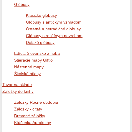
Glóbusy
Klasické glóbusy
Glóbusy s antickým vzhľadom
Ostatné a netradičné glóbusy
Glóbusy s reliéfnym povrchom
Detské glóbusy
Edícia Slovensko z neba
Stieracie mapy Giftio
Nástenné mapy
Školské atlasy
Tovar na sklade
Záložky do knihy
Záložky Ročné obdobia
Záložky - citáty
Drevené záložky
Kľúčenka Auraknihy