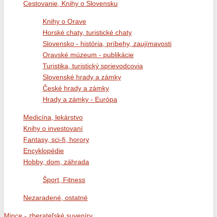
Cestovanie, Knihy o Slovensku
Knihy o Orave
Horské chaty, turistické chaty
Slovensko - história, príbehy, zaujímavosti
Oravské múzeum - publikácie
Turistika, turistický sprievodcovia
Slovenské hrady a zámky
České hrady a zámky
Hrady a zámky - Európa
Medicína, lekárstvo
Knihy o investovaní
Fantasy, sci-fi, horory
Encyklopédie
Hobby, dom, záhrada
Šport, Fitness
Nezaradené, ostatné
Mince - zberateľské suveníry