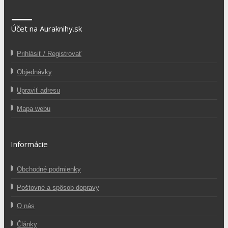
Účet na Auraknihy.sk
Prihlásiť / Registrovať
Objednávky
Upraviť adresu
Mapa webu
Informácie
Obchodné podmienky
Poštovné a spôsob dopravy
O nás
Články