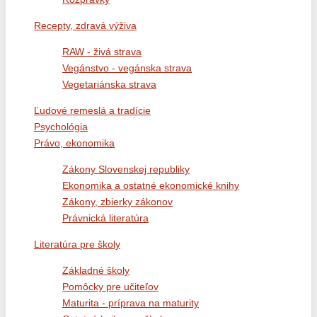
Recepty, zdravá výživa
RAW - živá strava
Vegánstvo - vegánska strava
Vegetariánska strava
Ľudové remeslá a tradície
Psychológia
Právo, ekonomika
Zákony Slovenskej republiky
Ekonomika a ostatné ekonomické knihy
Zákony, zbierky zákonov
Právnická literatúra
Literatúra pre školy
Základné školy
Pomôcky pre učiteľov
Maturita - príprava na maturity