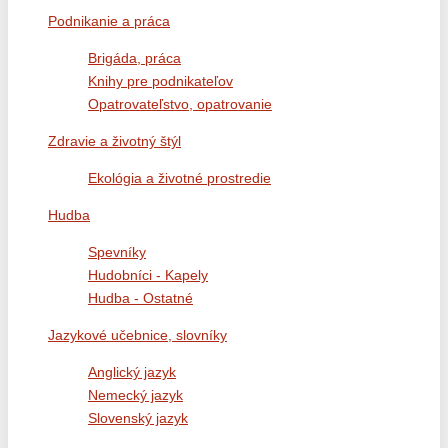
Podnikanie a práca
Brigáda, práca
Knihy pre podnikateľov
Opatrovateľstvo, opatrovanie
Zdravie a životný štýl
Ekológia a životné prostredie
Hudba
Spevníky
Hudobníci - Kapely
Hudba - Ostatné
Jazykové učebnice, slovníky
Anglický jazyk
Nemecký jazyk
Slovenský jazyk