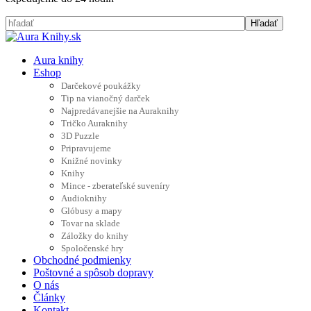
Aura knihy
Eshop
Darčekové poukážky
Tip na vianočný darček
Najpredávanejšie na Auraknihy
Tričko Auraknihy
3D Puzzle
Pripravujeme
Knižné novinky
Knihy
Mince - zberateľské suveníry
Audioknihy
Glóbusy a mapy
Tovar na sklade
Záložky do knihy
Spoločenské hry
Obchodné podmienky
Poštovné a spôsob dopravy
O nás
Články
Kontakt