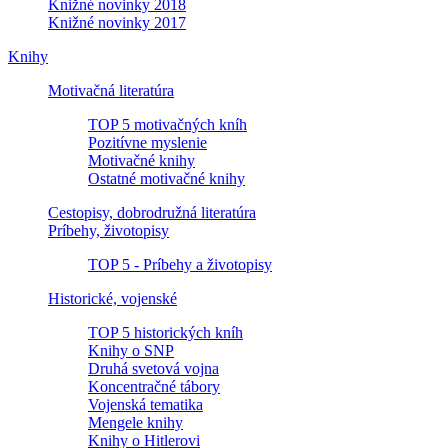
Knižné novinky 2018
Knižné novinky 2017
Knihy
Motivačná literatúra
TOP 5 motivačných kníh
Pozitívne myslenie
Motivačné knihy
Ostatné motivačné knihy
Cestopisy, dobrodružná literatúra
Príbehy, životopisy
TOP 5 - Príbehy a životopisy
Historické, vojenské
TOP 5 historických kníh
Knihy o SNP
Druhá svetová vojna
Koncentračné tábory
Vojenská tematika
Mengele knihy
Knihy o Hitlerovi