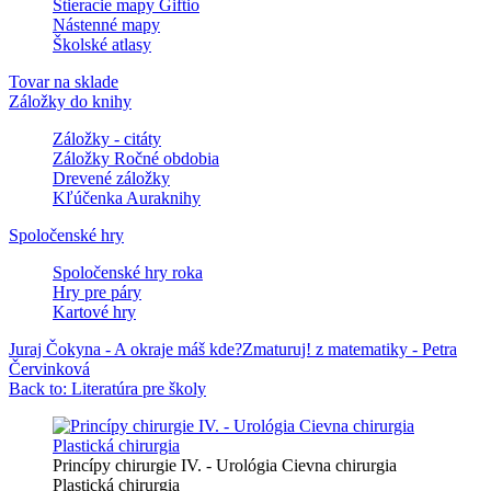
Stieracie mapy Giftio
Nástenné mapy
Školské atlasy
Tovar na sklade
Záložky do knihy
Záložky - citáty
Záložky Ročné obdobia
Drevené záložky
Kľúčenka Auraknihy
Spoločenské hry
Spoločenské hry roka
Hry pre páry
Kartové hry
Juraj Čokyna - A okraje máš kde?
Zmaturuj! z matematiky - Petra
Červinková
Back to: Literatúra pre školy
Princípy chirurgie IV. - Urológia Cievna chirurgia
Plastická chirurgia