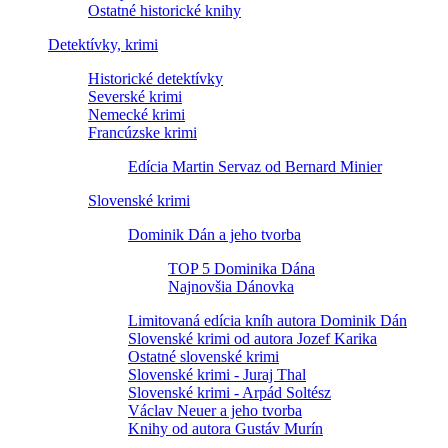
Ostatné historické knihy
Detektívky, krimi
Historické detektívky
Severské krimi
Nemecké krimi
Francúzske krimi
Edícia Martin Servaz od Bernard Minier
Slovenské krimi
Dominik Dán a jeho tvorba
TOP 5 Dominika Dána
Najnovšia Dánovka
Limitovaná edícia kníh autora Dominik Dán
Slovenské krimi od autora Jozef Karika
Ostatné slovenské krimi
Slovenské krimi - Juraj Thal
Slovenské krimi - Arpád Soltész
Václav Neuer a jeho tvorba
Knihy od autora Gustáv Murín