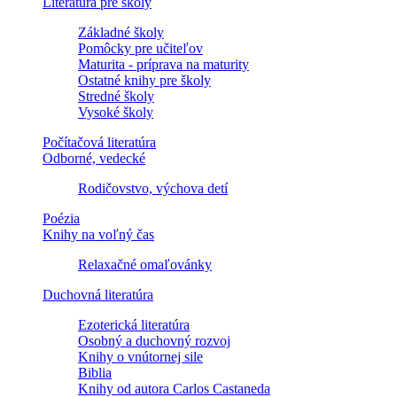
Literatúra pre školy
Základné školy
Pomôcky pre učiteľov
Maturita - príprava na maturity
Ostatné knihy pre školy
Stredné školy
Vysoké školy
Počítačová literatúra
Odborné, vedecké
Rodičovstvo, výchova detí
Poézia
Knihy na voľný čas
Relaxačné omaľovánky
Duchovná literatúra
Ezoterická literatúra
Osobný a duchovný rozvoj
Knihy o vnútornej sile
Biblia
Knihy od autora Carlos Castaneda