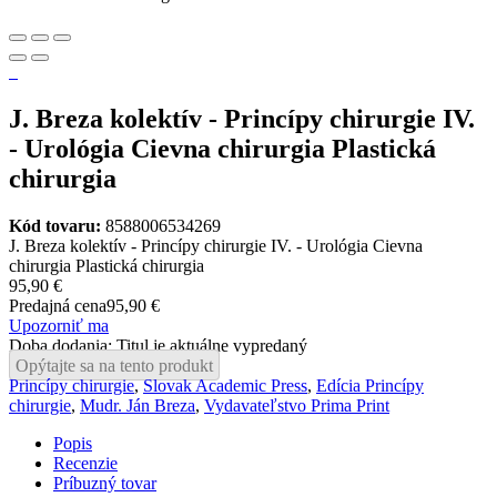
J. Breza kolektív - Princípy chirurgie IV.
- Urológia Cievna chirurgia Plastická
chirurgia
Kód tovaru:
8588006534269
J. Breza kolektív - Princípy chirurgie IV. - Urológia Cievna
chirurgia Plastická chirurgia
95,90 €
Predajná cena
95,90 €
Upozorniť ma
Doba dodania: Titul je aktuálne vypredaný
Opýtajte sa na tento produkt
Princípy chirurgie
,
Slovak Academic Press
,
Edícia Princípy
chirurgie
,
Mudr. Ján Breza
,
Vydavateľstvo Prima Print
Popis
Recenzie
Príbuzný tovar