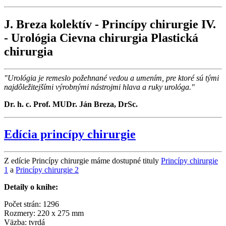
J. Breza kolektív - Princípy chirurgie IV.
- Urológia Cievna chirurgia Plastická
chirurgia
"Urológia je remeslo požehnané vedou a umením, pre ktoré sú tými
najdôležitejšími výrobnými nástrojmi hlava a ruky urológa."
Dr. h. c. Prof. MUDr. Ján Breza, DrSc.
Edícia princípy chirurgie
Z edície Princípy chirurgie máme dostupné tituly
Princípy chirurgie
1
a
Princípy chirurgie 2
Detaily o knihe:
Počet strán: 1296
Rozmery: 220 x 275 mm
Väzba: tvrdá