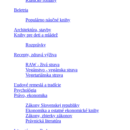
Klasické romány
Beletria
Populárno náučné knihy
Architektúra, stavby
Knihy pre deti a mládež
Rozprávky
Recepty, zdravá výživa
RAW - živá strava
Vegánstvo - vegánska strava
Vegetariánska strava
Ľudové remeslá a tradície
Psychológia
Právo, ekonomika
Zákony Slovenskej republiky
Ekonomika a ostatné ekonomické knihy
Zákony, zbierky zákonov
Právnická literatúra