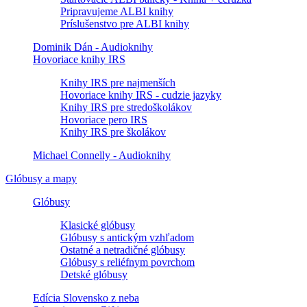
Pripravujeme ALBI knihy
Príslušenstvo pre ALBI knihy
Dominik Dán - Audioknihy
Hovoriace knihy IRS
Knihy IRS pre najmenších
Hovoriace knihy IRS - cudzie jazyky
Knihy IRS pre stredoškolákov
Hovoriace pero IRS
Knihy IRS pre školákov
Michael Connelly - Audioknihy
Glóbusy a mapy
Glóbusy
Klasické glóbusy
Glóbusy s antickým vzhľadom
Ostatné a netradičné glóbusy
Glóbusy s reliéfnym povrchom
Detské glóbusy
Edícia Slovensko z neba