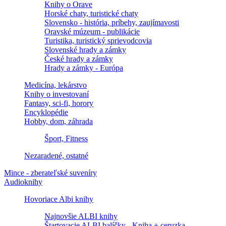
Knihy o Orave
Horské chaty, turistické chaty
Slovensko - história, príbehy, zaujímavosti
Oravské múzeum - publikácie
Turistika, turistický sprievodcovia
Slovenské hrady a zámky
České hrady a zámky
Hrady a zámky - Európa
Medicína, lekárstvo
Knihy o investovaní
Fantasy, sci-fi, horory
Encyklopédie
Hobby, dom, záhrada
Šport, Fitness
Nezaradené, ostatné
Mince - zberateľské suveníry
Audioknihy
Hovoriace Albi knihy
Najnovšie ALBI knihy
Štartovacie ALBI balíčky - Kniha + ceruzka