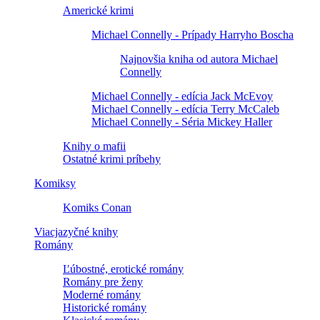
Americké krimi
Michael Connelly - Prípady Harryho Boscha
Najnovšia kniha od autora Michael
Connelly
Michael Connelly - edícia Jack McEvoy
Michael Connelly - edícia Terry McCaleb
Michael Connelly - Séria Mickey Haller
Knihy o mafii
Ostatné krimi príbehy
Komiksy
Komiks Conan
Viacjazyčné knihy
Romány
Ľúbostné, erotické romány
Romány pre ženy
Moderné romány
Historické romány