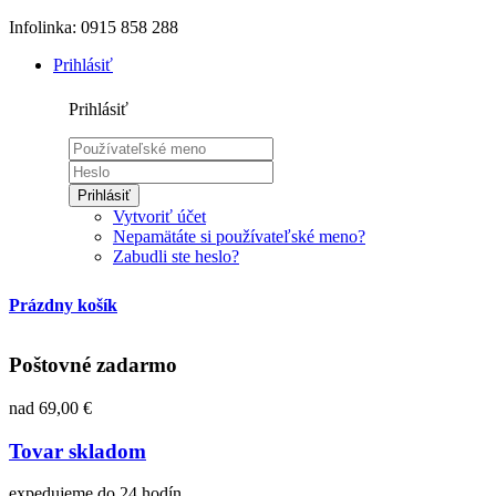
Infolinka: 0915 858 288
Prihlásiť
Prihlásiť
Prihlásiť
Vytvoriť účet
Nepamätáte si používateľské meno?
Zabudli ste heslo?
Prázdny košík
Poštovné zadarmo
nad 69,00 €
Tovar skladom
expedujeme do 24 hodín