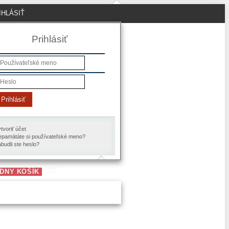
IHLÁSIŤ
Prihlásiť
Prihlásiť
tvoriť účet
pamätáte si používateľské meno?
budli ste heslo?
DNY KOŠÍK