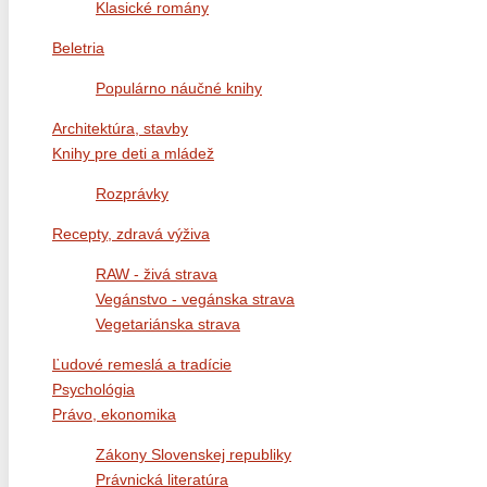
Klasické romány
Beletria
Populárno náučné knihy
Architektúra, stavby
Knihy pre deti a mládež
Rozprávky
Recepty, zdravá výživa
RAW - živá strava
Vegánstvo - vegánska strava
Vegetariánska strava
Ľudové remeslá a tradície
Psychológia
Právo, ekonomika
Zákony Slovenskej republiky
Právnická literatúra