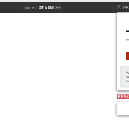
PR
Infolinka: 0915 858 288
Vy
Ne
Za
PRÁZ