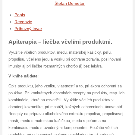
Štefan Demeter
Popis
Recenzie
Príbuzný tovar
Apiterapia – liečba včelími produktmi.
Využitie včelích produktov, medu, materskej kašičky, peľu,
propolisu, včelieho jedu a vosku pri ochrane zdravia, posilňovaní
imunity aj pri liečbe rozmanitých chorôb (i) bez lekára.
V knihe nájdete:
Opis produktu, jeho vzniku, vlastností a to, pri akom ochorení sa
používa. Pri konkrétnych chorobách recepty na produkty, resp. ich
kombinácie, ktoré sa osvedčili. Využitie včelích produktov v
domácej kozmetike, pri masáži, kožných ochoreniach, únave atď.
Recepty na prípravu alkoholového extraktu propolisu, propolisovej
masti, medu s materskou kašičkou, medu s peľom a na
kombináciu medu s uvedenými komponentmi. Použitie včelích
produktov pri ochoreniach počnúc prechladnutím až srdcové