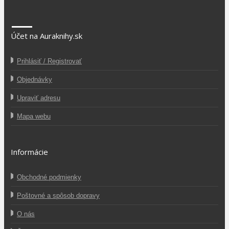
Účet na Auraknihy.sk
Prihlásiť / Registrovať
Objednávky
Upraviť adresu
Mapa webu
Informácie
Obchodné podmienky
Poštovné a spôsob dopravy
O nás