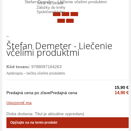
Štefan Demeter - Liečenie včelími produktmi
Tovar na sklade
Záložky do knihy
Spoločenské hry
Štefan Demeter - Liečenie
včelími produktmi
Kód tovaru:
9788097164263
Apiterapia – liečba včelími produktmi.
15,90 €
14,90 €
Predajná cena po zľave
Predajná cena
Upozorniť ma
Doba dodania: Titul je aktuálne vypredaný
Opýtajte sa na tento produkt