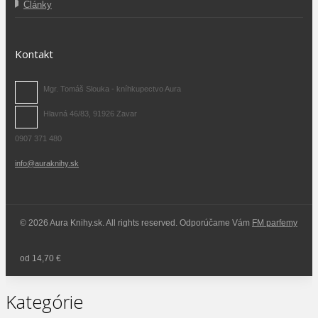
Články
Kontakt
Mgr. Tomáš Slouka - kníhkupectvo Aura
Hlavná 46/83, 91926 Zavar
0907 371 480
info@auraknihy.sk
© 2026 Aura Knihy.sk.
All rights reserved. Odporúčame Vám
FM parfemy
od 14,70 €
Kategórie