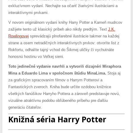
exkluzívnom vydaní. Nechajte sa očariť žiarivými ilustráciami a
interaktívnymi prvkami.
V novom originálnom vydaní knihy Harry Potter a Kameň mudrcov
zažijete tento už klasický príbeh ako nikdy predtým. Text
J.K.
Rowlingovej
sprevádzajú plnofarebné ilustrácie takmer na každej
strane a osem netradičných interaktívnych prvkov: otvoríte list z
Rokfortu, odhalíte tajný vchod do Šikmej uličky či vychutnáte
honosnú hostinu vo Veľkej sieni.
Toto jedinečné vydanie navrhli a vytvorili dizajnéri Miraphora
Mina a Eduardo Lima v spoločnom štúdiu MinaLima.
Stoja aj
za grafickým spracovaním filmov o Harrym Potterovi a
Fantastických zveroch. Kniha bude určite ozdobou knižnice
všetkých fanúšikov Harryho Pottera a zároveň predstavuje novú,
vizuálne atraktívnu podobu obľúbeného príbehu pre ďalšiu
generáciu čitateľov.
Knižná séria Harry Potter