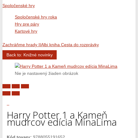
Spoločenské hry
Spoločenské hry roka
Hry pre páry
Kartové hry
Zachráňme hrady II
Albi kniha Cesta do rozprávky
Back to: Knižné novinky
Nie je nastavený žiaden obrázok
Harry Potter 1 a Kameň
mudrcov edícia MinaLima
Kód tovaru:
9788055191652