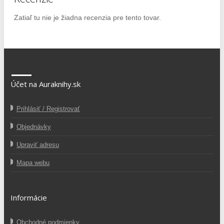
Zatiaľ tu nie je žiadna recenzia pre tento tovar.
Účet na Auraknihy.sk
Prihlásiť / Registrovať
Objednávky
Upraviť adresu
Mapa webu
Informácie
Obchodné podmienky