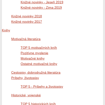
Knižné novinky - Jeseň 2019
Knižné novinky - Zima 2019
Knižné novinky 2018
Knižné novinky 2017
Knihy
Motivačná literatúra
TOP 5 motivačných kníh
Pozitívne myslenie
Motivačné knihy
Ostatné motivačné knihy
Cestopisy, dobrodružná literatúra
Príbehy, životopisy
TOP 5 - Príbehy a životopisy
Historické, vojenské
TOP 5 historických kníh