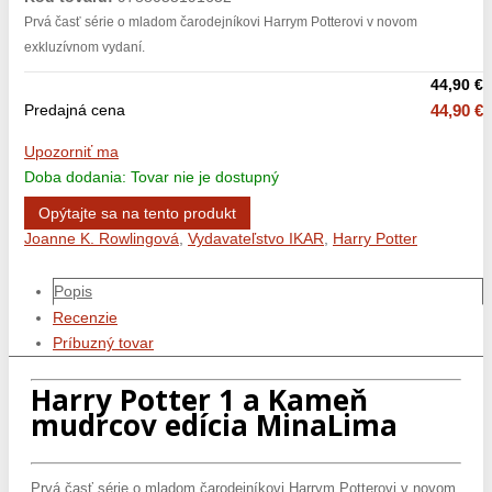
Prvá časť série o mladom čarodejníkovi Harrym Potterovi v novom
exkluzívnom vydaní.
44,90 €
Predajná cena
44,90 €
Upozorniť ma
Doba dodania: Tovar nie je dostupný
Opýtajte sa na tento produkt
Joanne K. Rowlingová
,
Vydavateľstvo IKAR
,
Harry Potter
Popis
Recenzie
Príbuzný tovar
Harry Potter 1 a Kameň
mudrcov edícia MinaLima
Prvá časť série o mladom čarodejníkovi Harrym Potterovi v novom