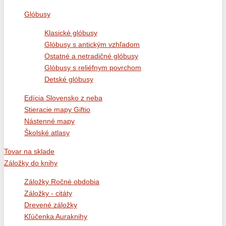
Glóbusy
Klasické glóbusy
Glóbusy s antickým vzhľadom
Ostatné a netradičné glóbusy
Glóbusy s reliéfnym povrchom
Detské glóbusy
Edícia Slovensko z neba
Stieracie mapy Giftio
Nástenné mapy
Školské atlasy
Tovar na sklade
Záložky do knihy
Záložky Ročné obdobia
Záložky - citáty
Drevené záložky
Kľúčenka Auraknihy