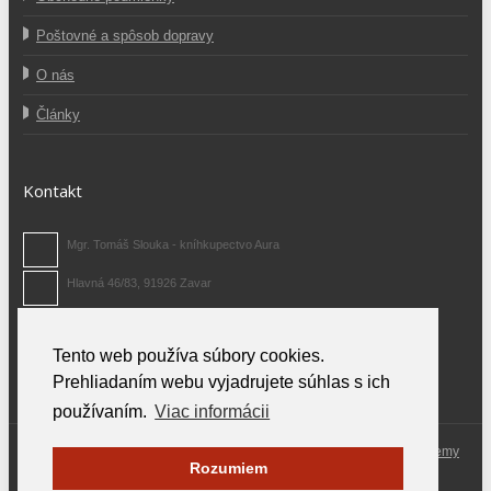
Poštovné a spôsob dopravy
O nás
Články
Kontakt
Mgr. Tomáš Slouka - kníhkupectvo Aura
Hlavná 46/83, 91926 Zavar
0907 371 480
Tento web používa súbory cookies.
info@auraknihy.sk
Prehliadaním webu vyjadrujete súhlas s ich
používaním.
Viac informácii
© 2026 Aura Knihy.sk.
All rights reserved. Odporúčame Vám
FM parfemy
Rozumiem