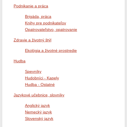
Podnikanie a práca
Brigáda, práca
Knihy pre podnikateľov
Opatrovateľstvo, opatrovanie
Zdravie a životný štýl
Ekológia a životné prostredie
Hudba
Spevníky
Hudobníci - Kapely
Hudba - Ostatné
Jazykové učebnice, slovníky
Anglický jazyk
Nemecký jazyk
Slovenský jazyk