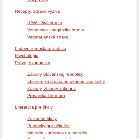
Recepty, zdravá výživa
RAW - živá strava
Vegánstvo - vegánska strava
Vegetariánska strava
Ľudové remeslá a tradície
Psychológia
Právo, ekonomika
Zákony Slovenskej republiky
Ekonomika a ostatné ekonomické knihy
Zákony, zbierky zákonov
Právnická literatúra
Literatúra pre školy
Základné školy
Pomôcky pre učiteľov
Maturita - príprava na maturity