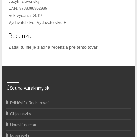
Jazyk: slovenský
EAN: 9788088952985
Rok vydania: 2019
Vydavateľstvo: Vydavateľstvo F
Recenzie
Zatiaľ tu nie je žiadna recenzia pre tento tovar.
Účet na Auraknihy.sk
Prihlásiť / Registrovať
Objednávky
Upraviť adresu
Mapa webu