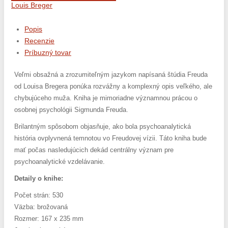
Louis Breger
Popis
Recenzie
Príbuzný tovar
Veľmi obsažná a zrozumiteľným jazykom napísaná štúdia Freuda
od Louisa Bregera ponúka rozvážny a komplexný opis veľkého, ale
chybujúceho muža. Kniha je mimoriadne významnou prácou o
osobnej psychológii Sigmunda Freuda.
Brilantným spôsobom objasňuje, ako bola psychoanalytická
história ovplyvnená temnotou vo Freudovej vízii. Táto kniha bude
mať počas nasledujúcich dekád centrálny význam pre
psychoanalytické vzdelávanie.
Detaily o knihe:
Počet strán: 530
Väzba: brožovaná
Rozmer: 167 x 235 mm