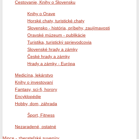
Cestovanie, Knihy o Slovensku
Knihy o Orave
Horské chaty, turistické chaty
Slovensko - história, príbehy, zaujímavosti
Oravské múzeum - publikácie
Turistika, turistický sprievodcovia
Slovenské hrady a zámky
České hrady a zámky
Hrady a zámky - Európa
Medicína, lekárstvo
Knihy o investovaní
Fantasy, sci-fi, horory
Encyklopédie
Hobby, dom, záhrada
Šport, Fitness
Nezaradené, ostatné
Mince - zberateľské suveníry