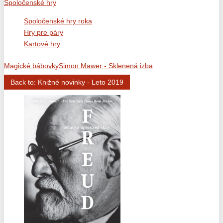
Spoločenské hry
Spoločenské hry roka
Hry pre páry
Kartové hry
Magické bábovky
Simon Mawer - Sklenená izba
Back to: Knižné novinky - Leto 2019