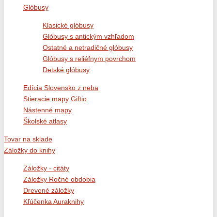
Glóbusy
Klasické glóbusy
Glóbusy s antickým vzhľadom
Ostatné a netradičné glóbusy
Glóbusy s reliéfnym povrchom
Detské glóbusy
Edícia Slovensko z neba
Stieracie mapy Giftio
Nástenné mapy
Školské atlasy
Tovar na sklade
Záložky do knihy
Záložky - citáty
Záložky Ročné obdobia
Drevené záložky
Kľúčenka Auraknihy