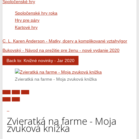
Spoločenské hry
Spoločenské hry roka
Hry pre páry
Kartové hry
C. L. Karen Anderson - Matky, dcery a komplikované vztahy
Igor
Bukovský - Návod na prežitie pre ženu - nové vydanie 2020
Back to: Knižné novinky - Jar 2020
Zvieratká na farme - Moja zvuková knižka
Zvieratká na farme - Moja
zvuková knižka