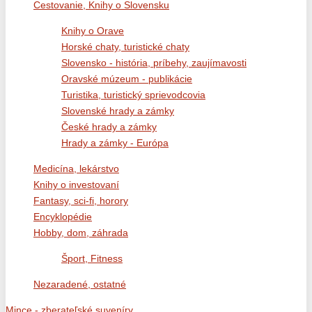
Cestovanie, Knihy o Slovensku
Knihy o Orave
Horské chaty, turistické chaty
Slovensko - história, príbehy, zaujímavosti
Oravské múzeum - publikácie
Turistika, turistický sprievodcovia
Slovenské hrady a zámky
České hrady a zámky
Hrady a zámky - Európa
Medicína, lekárstvo
Knihy o investovaní
Fantasy, sci-fi, horory
Encyklopédie
Hobby, dom, záhrada
Šport, Fitness
Nezaradené, ostatné
Mince - zberateľské suveníry