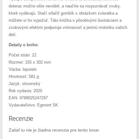
doteraz možno ešte nevideli, a naučíte sa rozpoznávať zvuky,
ktoré vydávajú. Stačí stlačiť gombík s obrázkom zvieratka a
môžete si ho vypočuť. Táto knižka s pôsobivými ilustráciami a
zvukovými efektmi podporuje vnímavosť a jemnú motoriku vašich
detí.
Detaily o knihe:
Počet strán: 22
Rozmer: 155 x 302 mm
Väzba: leporelo
Hmotnosť: 581 g
Jazyk: slovenský
Rok vydania: 2020
EAN: 9788025247297
Vydavateľstvo: Egmont SK
Recenzie
Zatiaľ tu nie je žiadna recenzia pre tento tovar.