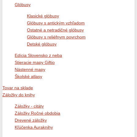
Glóbusy
Klasické glóbusy
Glóbusy s antickým vzhľadom
Ostatné a netradičné glóbusy
Glóbusy s reliéfnym povrchom
Detské glóbusy
Edícia Slovensko z neba
Stieracie mapy Giftio
Nástenné mapy
Školské atlasy
Tovar na sklade
Záložky do knihy
Záložky - citáty
Záložky Ročné obdobia
Drevené záložky
Kľúčenka Auraknihy