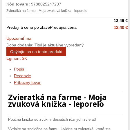
Kód tovaru:
9788025247297
Zvieratká na farme - Moja zvuková knižka - leporelo
13,49 €
Predajná cena po zľave
Predajná cena
13,40 €
Upozorniť ma
Doba dodania: Titul je aktuálne vypredaný
Opýtajte sa na tento produkt
Egmont SK
Popis
Recenzie
Príbuzný tovar
Zvieratká na farme - Moja
zvuková knižka - leporelo
Poučná knižka so zvukmi desiatich rôznych zvierat!
Vydajte sa spoločne na farmu. Uvidíte tu zvieratká, ktoré ste