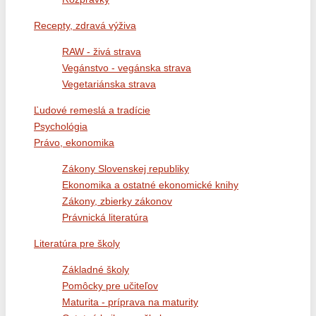
Recepty, zdravá výživa
RAW - živá strava
Vegánstvo - vegánska strava
Vegetariánska strava
Ľudové remeslá a tradície
Psychológia
Právo, ekonomika
Zákony Slovenskej republiky
Ekonomika a ostatné ekonomické knihy
Zákony, zbierky zákonov
Právnická literatúra
Literatúra pre školy
Základné školy
Pomôcky pre učiteľov
Maturita - príprava na maturity