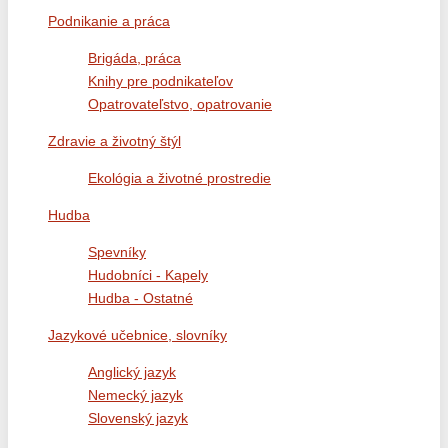
Podnikanie a práca
Brigáda, práca
Knihy pre podnikateľov
Opatrovateľstvo, opatrovanie
Zdravie a životný štýl
Ekológia a životné prostredie
Hudba
Spevníky
Hudobníci - Kapely
Hudba - Ostatné
Jazykové učebnice, slovníky
Anglický jazyk
Nemecký jazyk
Slovenský jazyk