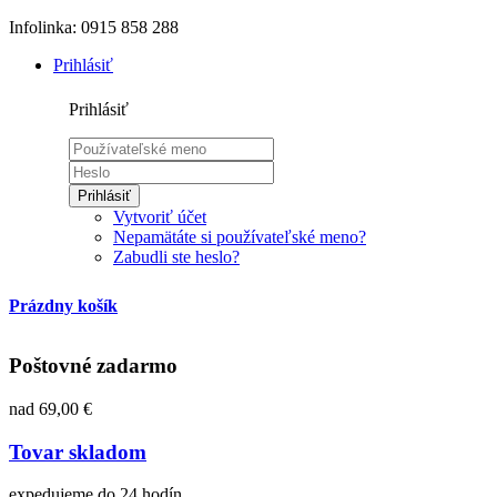
Infolinka: 0915 858 288
Prihlásiť
Prihlásiť
Prihlásiť
Vytvoriť účet
Nepamätáte si používateľské meno?
Zabudli ste heslo?
Prázdny košík
Poštovné zadarmo
nad 69,00 €
Tovar skladom
expedujeme do 24 hodín