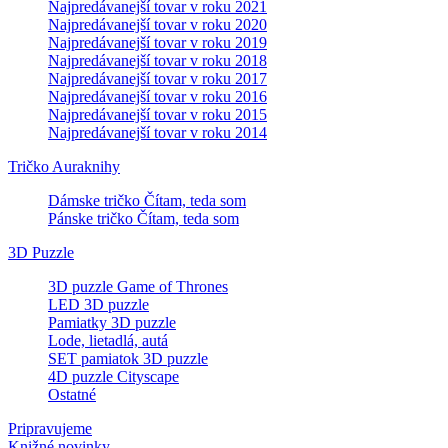
Najpredávanejší tovar v roku 2021
Najpredávanejší tovar v roku 2020
Najpredávanejší tovar v roku 2019
Najpredávanejší tovar v roku 2018
Najpredávanejší tovar v roku 2017
Najpredávanejší tovar v roku 2016
Najpredávanejší tovar v roku 2015
Najpredávanejší tovar v roku 2014
Tričko Auraknihy
Dámske tričko Čítam, teda som
Pánske tričko Čítam, teda som
3D Puzzle
3D puzzle Game of Thrones
LED 3D puzzle
Pamiatky 3D puzzle
Lode, lietadlá, autá
SET pamiatok 3D puzzle
4D puzzle Cityscape
Ostatné
Pripravujeme
Knižné novinky