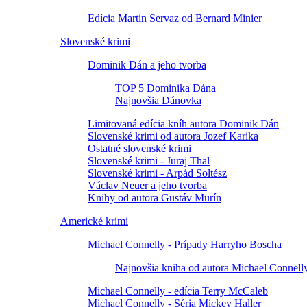
Edícia Martin Servaz od Bernard Minier
Slovenské krimi
Dominik Dán a jeho tvorba
TOP 5 Dominika Dána
Najnovšia Dánovka
Limitovaná edícia kníh autora Dominik Dán
Slovenské krimi od autora Jozef Karika
Ostatné slovenské krimi
Slovenské krimi - Juraj Thal
Slovenské krimi - Arpád Soltész
Václav Neuer a jeho tvorba
Knihy od autora Gustáv Murín
Americké krimi
Michael Connelly - Prípady Harryho Boscha
Najnovšia kniha od autora Michael Connell
Michael Connelly - edícia Terry McCaleb
Michael Connelly - Séria Mickey Haller