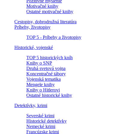
Pozitívne myslenie
Motivačné knihy
Ostatné motivačné knihy
Cestopisy, dobrodružná literatúra
Príbehy, životopisy
TOP 5 - Príbehy a životopisy
Historické, vojenské
TOP 5 historických kníh
Knihy o SNP
Druhá svetová vojna
Koncentračné tábory
Vojenská tematika
Mengele knihy
Knihy o Hitlerovi
Ostatné historické knihy
Detektívky, krimi
Severské krimi
Historické detektívky
Nemecké krimi
Francúzske krimi