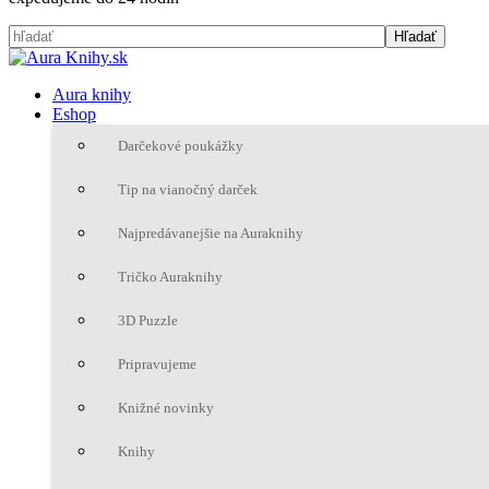
Aura knihy
Eshop
Darčekové poukážky
Tip na vianočný darček
Najpredávanejšie na Auraknihy
Tričko Auraknihy
3D Puzzle
Pripravujeme
Knižné novinky
Knihy