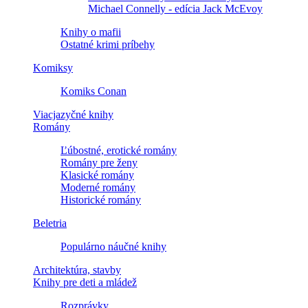
Michael Connelly - edícia Jack McEvoy
Knihy o mafii
Ostatné krimi príbehy
Komiksy
Komiks Conan
Viacjazyčné knihy
Romány
Ľúbostné, erotické romány
Romány pre ženy
Klasické romány
Moderné romány
Historické romány
Beletria
Populárno náučné knihy
Architektúra, stavby
Knihy pre deti a mládež
Rozprávky