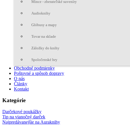
Mince - zberateľské suveníry
Audioknihy
Glóbusy a mapy
Tovar na sklade
Záložky do knihy
Spoločenské hry
Obchodné podmienky
Poštovné a spôsob dopravy
O nás
Články
Kontakt
Kategórie
Darčekové poukážky
Tip na vianočný darček
Najpredávanejšie na Auraknihy