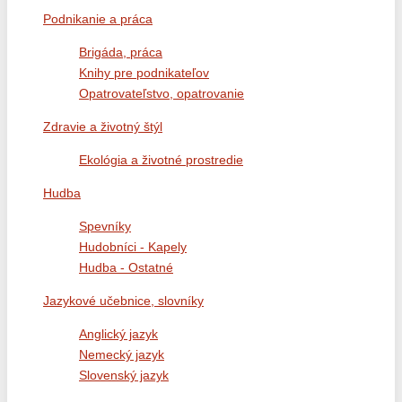
Podnikanie a práca
Brigáda, práca
Knihy pre podnikateľov
Opatrovateľstvo, opatrovanie
Zdravie a životný štýl
Ekológia a životné prostredie
Hudba
Spevníky
Hudobníci - Kapely
Hudba - Ostatné
Jazykové učebnice, slovníky
Anglický jazyk
Nemecký jazyk
Slovenský jazyk