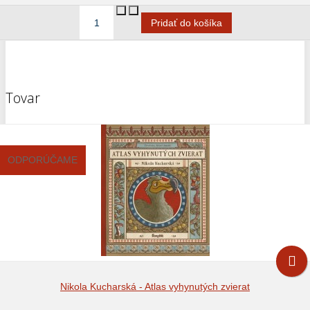
Tovar
ODPORÚČAME
Nikola Kucharská - Atlas vyhynutých zvierat