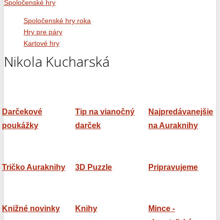
Spoločenské hry
Spoločenské hry roka
Hry pre páry
Kartové hry
Nikola Kucharská
Darčekové
Tip na vianočný
Najpredávanejšie
poukážky
darček
na Auraknihy
Tričko Auraknihy
3D Puzzle
Pripravujeme
Knižné novinky
Knihy
Mince -