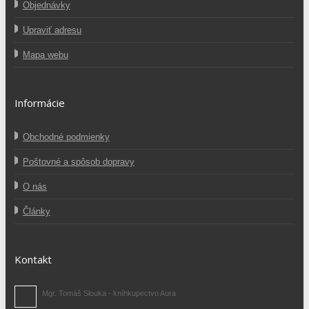
Objednávky
Upraviť adresu
Mapa webu
Informácie
Obchodné podmienky
Poštovné a spôsob dopravy
O nás
Články
Kontakt
Mgr. Tomáš Slouka - kníhkupectvo Aura