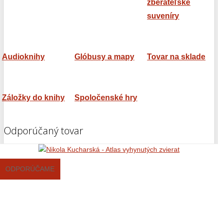
zberateľské
suveníry
Audioknihy
Glóbusy a mapy
Tovar na sklade
Záložky do knihy
Spoločenské hry
Odporúčaný tovar
ODPORÚČAME