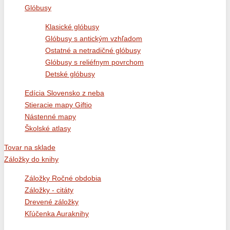
Glóbusy
Klasické glóbusy
Glóbusy s antickým vzhľadom
Ostatné a netradičné glóbusy
Glóbusy s reliéfnym povrchom
Detské glóbusy
Edícia Slovensko z neba
Stieracie mapy Giftio
Nástenné mapy
Školské atlasy
Tovar na sklade
Záložky do knihy
Záložky Ročné obdobia
Záložky - citáty
Drevené záložky
Kľúčenka Auraknihy