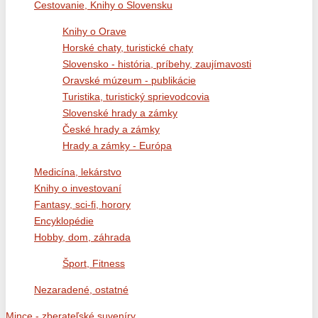
Cestovanie, Knihy o Slovensku
Knihy o Orave
Horské chaty, turistické chaty
Slovensko - história, príbehy, zaujímavosti
Oravské múzeum - publikácie
Turistika, turistický sprievodcovia
Slovenské hrady a zámky
České hrady a zámky
Hrady a zámky - Európa
Medicína, lekárstvo
Knihy o investovaní
Fantasy, sci-fi, horory
Encyklopédie
Hobby, dom, záhrada
Šport, Fitness
Nezaradené, ostatné
Mince - zberateľské suveníry