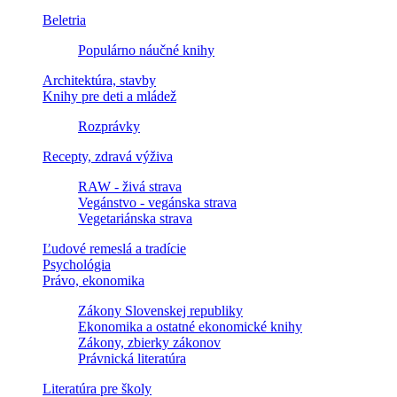
Beletria
Populárno náučné knihy
Architektúra, stavby
Knihy pre deti a mládež
Rozprávky
Recepty, zdravá výživa
RAW - živá strava
Vegánstvo - vegánska strava
Vegetariánska strava
Ľudové remeslá a tradície
Psychológia
Právo, ekonomika
Zákony Slovenskej republiky
Ekonomika a ostatné ekonomické knihy
Zákony, zbierky zákonov
Právnická literatúra
Literatúra pre školy