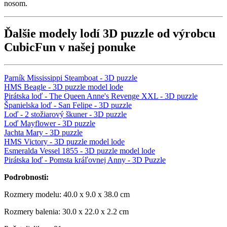
nosom.
Ďalšie modely lodí 3D puzzle od výrobcu
CubicFun v našej ponuke
Parník Mississippi Steamboat - 3D puzzle
HMS Beagle - 3D puzzle model lode
Pirátska loď - The Queen Anne's Revenge XXL - 3D puzzle
Španielska loď - San Felipe - 3D puzzle
Loď - 2 stožiarový škuner - 3D puzzle
Loď Mayflower - 3D puzzle
Jachta Mary - 3D puzzle
HMS Victory - 3D puzzle model lode
Esmeralda Vessel 1855 - 3D puzzle model lode
Pirátska loď - Pomsta kráľovnej Anny - 3D Puzzle
Podrobnosti:
Rozmery modelu: 40.0 x 9.0 x 38.0 cm
Rozmery balenia: 30.0 x 22.0 x 2.2 cm