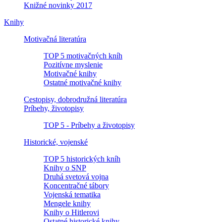
Knižné novinky 2017
Knihy
Motivačná literatúra
TOP 5 motivačných kníh
Pozitívne myslenie
Motivačné knihy
Ostatné motivačné knihy
Cestopisy, dobrodružná literatúra
Príbehy, životopisy
TOP 5 - Príbehy a životopisy
Historické, vojenské
TOP 5 historických kníh
Knihy o SNP
Druhá svetová vojna
Koncentračné tábory
Vojenská tematika
Mengele knihy
Knihy o Hitlerovi
Ostatné historické knihy