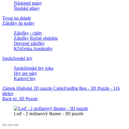
Nástenné mapy
Školské atlasy
Tovar na sklade
Záložky do knihy
Záložky - citáty
Záložky Ročné obdobia
Drevené záložky
Kľúčenka Auraknihy
Spoločenské hry
Spoločenské hry roka
Hry pre páry
Kartové hry
Zámok Hluboká 3D puzzle CubicFun
Big Ben - 3D Puzzle - 116
dielov
Back to: 3D Puzzle
Loď - 2 stožiarový škuner - 3D puzzle