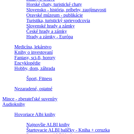
Horské chaty, turistické chaty
Slovensko - história, príbehy, zaujímavosti
Oravské múzeum - publikácie
Turistika, turistický sprievodcovia
Slovenské hrady a zámky
České hrady a zámky
Hrady a zámky - Európa
Medicína, lekárstvo
Knihy o investovaní
Fantasy, sci-fi, horory
Encyklopédie
Hobby, dom, záhrada
Šport, Fitness
Nezaradené, ostatné
Mince - zberateľské suveníry
Audioknihy
Hovoriace Albi knihy
Najnovšie ALBI knihy
Štartovacie ALBI balíčky - Kniha + ceruzka