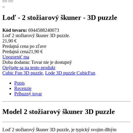
Loď - 2 stožiarový škuner - 3D puzzle
Kód tovaru:
6944588240073
Loď 2 stožiarový škuner 3D puzzle.
21,90 €
Predajná cena po zľave
Predajná cena
21,90 €
Upozorniť ma
Doba dodania: Tovar nie je dostupný
Opýtajte sa na tento produkt
Cubic Fun 3D puzzle
,
Lode 3D puzzle CubicFun
Popis
Recenzie
Príbuzný tovar
Model 2 stožiarový škuner 3D puzzle
Loď 2 stožiarový škuner 3D puzzle, je typický svojim dlhým