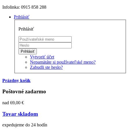
Infolinka: 0915 858 288
Prihlásiť
Prihlásiť
Prihlásiť
Vytvoriť účet
Nepamätáte si používateľské meno?
Zabudli ste heslo?
Prázdny košík
Poštovné zadarmo
nad 69,00 €
Tovar skladom
expedujeme do 24 hodín