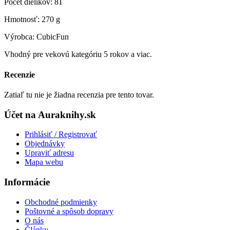
Počet dielikov: 81
Hmotnosť: 270 g
Výrobca: CubicFun
Vhodný pre vekovú kategóriu 5 rokov a viac.
Recenzie
Zatiaľ tu nie je žiadna recenzia pre tento tovar.
Účet na Auraknihy.sk
Prihlásiť / Registrovať
Objednávky
Upraviť adresu
Mapa webu
Informácie
Obchodné podmienky
Poštovné a spôsob dopravy
O nás
Články