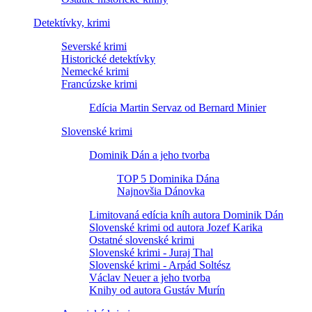
Detektívky, krimi
Severské krimi
Historické detektívky
Nemecké krimi
Francúzske krimi
Edícia Martin Servaz od Bernard Minier
Slovenské krimi
Dominik Dán a jeho tvorba
TOP 5 Dominika Dána
Najnovšia Dánovka
Limitovaná edícia kníh autora Dominik Dán
Slovenské krimi od autora Jozef Karika
Ostatné slovenské krimi
Slovenské krimi - Juraj Thal
Slovenské krimi - Arpád Soltész
Václav Neuer a jeho tvorba
Knihy od autora Gustáv Murín