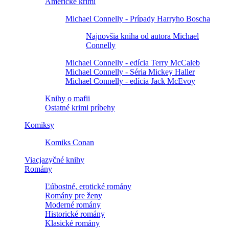
Americké krimi
Michael Connelly - Prípady Harryho Boscha
Najnovšia kniha od autora Michael
Connelly
Michael Connelly - edícia Terry McCaleb
Michael Connelly - Séria Mickey Haller
Michael Connelly - edícia Jack McEvoy
Knihy o mafii
Ostatné krimi príbehy
Komiksy
Komiks Conan
Viacjazyčné knihy
Romány
Ľúbostné, erotické romány
Romány pre ženy
Moderné romány
Historické romány
Klasické romány