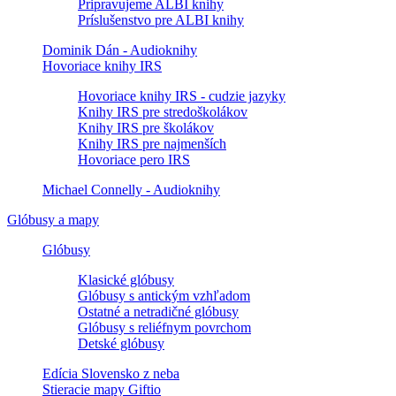
Pripravujeme ALBI knihy
Príslušenstvo pre ALBI knihy
Dominik Dán - Audioknihy
Hovoriace knihy IRS
Hovoriace knihy IRS - cudzie jazyky
Knihy IRS pre stredoškolákov
Knihy IRS pre školákov
Knihy IRS pre najmenších
Hovoriace pero IRS
Michael Connelly - Audioknihy
Glóbusy a mapy
Glóbusy
Klasické glóbusy
Glóbusy s antickým vzhľadom
Ostatné a netradičné glóbusy
Glóbusy s reliéfnym povrchom
Detské glóbusy
Edícia Slovensko z neba
Stieracie mapy Giftio