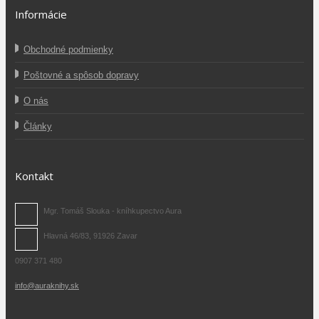
Informácie
Obchodné podmienky
Poštovné a spôsob dopravy
O nás
Články
Kontakt
Mgr. Tomáš Slouka - kníhkupectvo Aura
Hlavná 46/83, 91926 Zavar
0907 371 480
info@auraknihy.sk