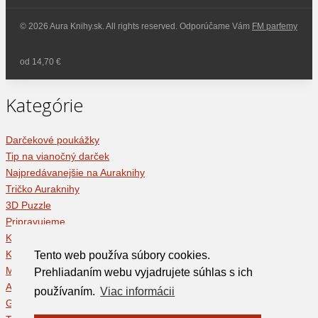
© 2026 Aura Knihy.sk.
All rights reserved. Odporúčame Vám
FM parfemy
od 14,70 €
Kategórie
Darčekové poukážky
Tip na vianočný darček
Najpredávanejšie na Auraknihy
Tričko Auraknihy
3D Puzzle
Pripravujeme
Knižné novinky
Knihy
Tento web používa súbory cookies.
Mince - zberateľské suveníry
Prehliadaním webu vyjadrujete súhlas s ich
Audioknihy
používaním.
Viac informácii
Glóbusy a mapy