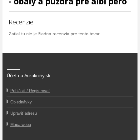
- obaly a puzdra pre albi pero
Recenzie
Zatiaľ tu nie je žiadna recenzia pre tento tovar.
Účet na Auraknihy.sk
Prihlásiť / Registrovať
Objednávky
Upraviť adresu
Mapa webu