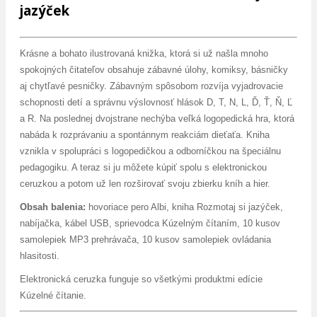
jazýček
Krásne a bohato ilustrovaná knižka, ktorá si už našla mnoho
spokojných čitateľov obsahuje zábavné úlohy, komiksy, básničky
aj chytľavé pesničky. Zábavným spôsobom rozvíja vyjadrovacie
schopnosti detí a správnu výslovnosť hlások D, T, N, L, Ď, Ť, Ň, Ľ
a R. Na poslednej dvojstrane nechýba veľká logopedická hra, ktorá
nabáda k rozprávaniu a spontánnym reakciám dieťaťa. Kniha
vznikla v spolupráci s logopedičkou a odborníčkou na špeciálnu
pedagogiku. A teraz si ju môžete kúpiť spolu s elektronickou
ceruzkou a potom už len rozširovať svoju zbierku kníh a hier.
Obsah balenia:
hovoriace pero Albi, kniha Rozmotaj si jazýček,
nabíjačka, kábel USB, sprievodca Kúzelným čítaním, 10 kusov
samolepiek MP3 prehrávača, 10 kusov samolepiek ovládania
hlasitosti.
Elektronická ceruzka funguje so všetkými produktmi edície
Kúzelné čítanie.