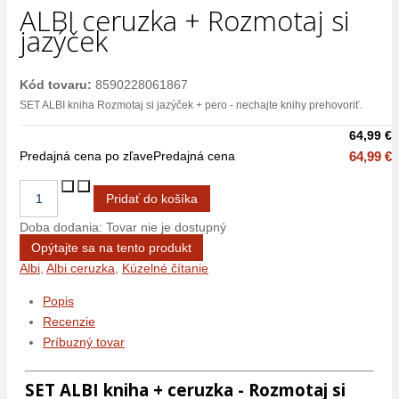
ALBI ceruzka + Rozmotaj si
jazýček
Kód tovaru:
8590228061867
SET ALBI kniha Rozmotaj si jazýček + pero - nechajte knihy prehovoriť.
64,99 €
Predajná cena po zľave
Predajná cena
64,99 €
Doba dodania: Tovar nie je dostupný
Opýtajte sa na tento produkt
Albi
,
Albi ceruzka
,
Kúzelné čítanie
Popis
Recenzie
Príbuzný tovar
SET ALBI kniha + ceruzka - Rozmotaj si