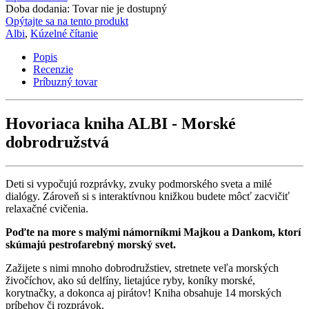
Doba dodania: Tovar nie je dostupný
Opýtajte sa na tento produkt
Albi
,
Kúzelné čítanie
Popis
Recenzie
Príbuzný tovar
Hovoriaca kniha ALBI - Morské
dobrodružstvá
Deti si vypočujú rozprávky, zvuky podmorského sveta a milé
dialógy. Zároveň si s interaktívnou knižkou budete môcť zacvičiť
relaxačné cvičenia.
Poďte na more s malými námorníkmi Majkou a Dankom, ktorí
skúmajú pestrofarebný morský svet.
Zažijete s nimi mnoho dobrodružstiev, stretnete veľa morských
živočíchov, ako sú delfíny, lietajúce ryby, koníky morské,
korytnačky, a dokonca aj pirátov! Kniha obsahuje 14 morských
príbehov či rozprávok.