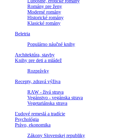
Ľúbostné, erotické romány
Romány pre ženy
Moderné romány
Historické romány
Klasické romány
Beletria
Populárno náučné knihy
Architektúra, stavby
Knihy pre deti a mládež
Rozprávky
Recepty, zdravá výživa
RAW - živá strava
Vegánstvo - vegánska strava
Vegetariánska strava
Ľudové remeslá a tradície
Psychológia
Právo, ekonomika
Zákony Slovenskej republiky