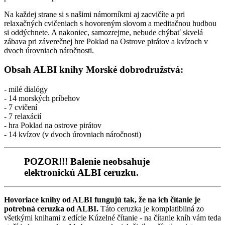
Na každej strane si s našimi námorníkmi aj zacvičíte a pri
relaxačných cvičeniach s hovoreným slovom a meditačnou hudbou
si oddýchnete. A nakoniec, samozrejme, nebude chýbať skvelá
zábava pri záverečnej hre Poklad na Ostrove pirátov a kvízoch v
dvoch úrovniach náročnosti.
Obsah ALBI knihy Morské dobrodružstvá:
- milé dialógy
- 14 morských príbehov
- 7 cvičení
- 7 relaxácií
- hra Poklad na ostrove pirátov
- 14 kvízov (v dvoch úrovniach náročnosti)
POZOR!!! Balenie neobsahuje
elektronickú ALBI ceruzku.
Hovoriace knihy od ALBI fungujú tak, že na ich čítanie je
potrebná ceruzka od ALBI.
Táto ceruzka je komplatibilná zo
všetkými knihami z edície Kúzelné čítanie - na čítanie kníh vám teda