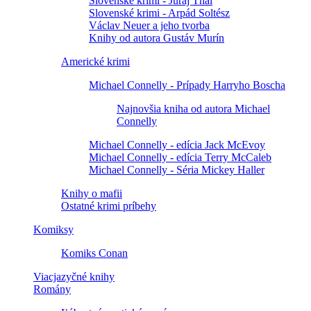
Slovenské krimi - Juraj Thal
Slovenské krimi - Arpád Soltész
Václav Neuer a jeho tvorba
Knihy od autora Gustáv Murín
Americké krimi
Michael Connelly - Prípady Harryho Boscha
Najnovšia kniha od autora Michael
Connelly
Michael Connelly - edícia Jack McEvoy
Michael Connelly - edícia Terry McCaleb
Michael Connelly - Séria Mickey Haller
Knihy o mafii
Ostatné krimi príbehy
Komiksy
Komiks Conan
Viacjazyčné knihy
Romány