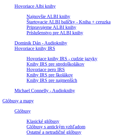
Hovoriace Albi knihy
Najnovšie ALBI knihy
Štartovacie ALBI balíčky - Kniha + ceruzka
Pripravujeme ALBI knihy
Príslušenstvo pre ALBI knihy
Dominik Dán - Audioknihy
Hovoriace knihy IRS
Hovoriace knihy IRS - cudzie jazyky
Knihy IRS pre stredoškolákov
Hovoriace pero IRS
Knihy IRS pre školákov
Knihy IRS pre najmenších
Michael Connelly - Audioknihy
Glóbusy a mapy
Glóbusy
Klasické glóbusy
Glóbusy s antickým vzhľadom
Ostatné a netradičné glóbusy