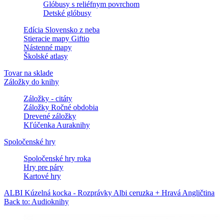
Glóbusy s reliéfnym povrchom
Detské glóbusy
Edícia Slovensko z neba
Stieracie mapy Giftio
Nástenné mapy
Školské atlasy
Tovar na sklade
Záložky do knihy
Záložky - citáty
Záložky Ročné obdobia
Drevené záložky
Kľúčenka Auraknihy
Spoločenské hry
Spoločenské hry roka
Hry pre páry
Kartové hry
ALBI Kúzelná kocka - Rozprávky
Albi ceruzka + Hravá Angličtina
Back to: Audioknihy