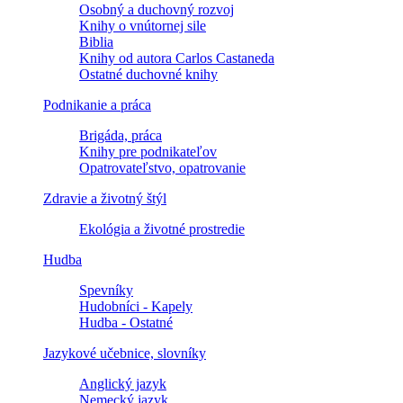
Osobný a duchovný rozvoj
Knihy o vnútornej sile
Biblia
Knihy od autora Carlos Castaneda
Ostatné duchovné knihy
Podnikanie a práca
Brigáda, práca
Knihy pre podnikateľov
Opatrovateľstvo, opatrovanie
Zdravie a životný štýl
Ekológia a životné prostredie
Hudba
Spevníky
Hudobníci - Kapely
Hudba - Ostatné
Jazykové učebnice, slovníky
Anglický jazyk
Nemecký jazyk