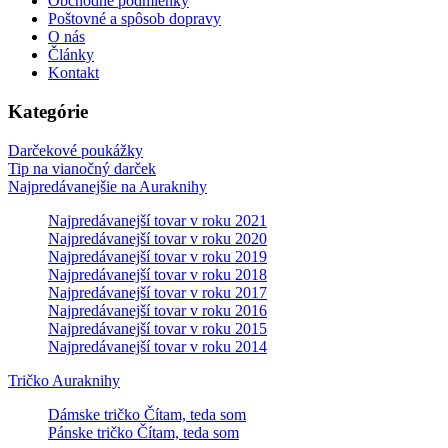
Obchodné podmienky
Poštovné a spôsob dopravy
O nás
Články
Kontakt
Kategórie
Darčekové poukážky
Tip na vianočný darček
Najpredávanejšie na Auraknihy
Najpredávanejší tovar v roku 2021
Najpredávanejší tovar v roku 2020
Najpredávanejší tovar v roku 2019
Najpredávanejší tovar v roku 2018
Najpredávanejší tovar v roku 2017
Najpredávanejší tovar v roku 2016
Najpredávanejší tovar v roku 2015
Najpredávanejší tovar v roku 2014
Tričko Auraknihy
Dámske tričko Čítam, teda som
Pánske tričko Čítam, teda som