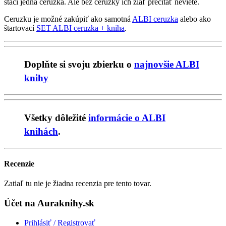
stačí jedna ceruzka. Ale bez ceruzky ich žiaľ prečítať neviete.
Ceruzku je možné zakúpiť ako samotná
ALBI ceruzka
alebo ako
štartovací
SET ALBI ceruzka + kniha
.
Doplňte si svoju zbierku o
najnovšie ALBI
knihy
Všetky dôležité
informácie o ALBI
knihách
.
Recenzie
Zatiaľ tu nie je žiadna recenzia pre tento tovar.
Účet na Auraknihy.sk
Prihlásiť / Registrovať