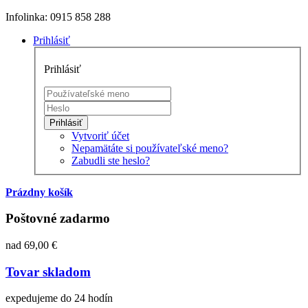
Infolinka: 0915 858 288
Prihlásiť
Prihlásiť
Prihlásiť
Vytvoriť účet
Nepamätáte si používateľské meno?
Zabudli ste heslo?
Prázdny košík
Poštovné zadarmo
nad 69,00 €
Tovar skladom
expedujeme do 24 hodín