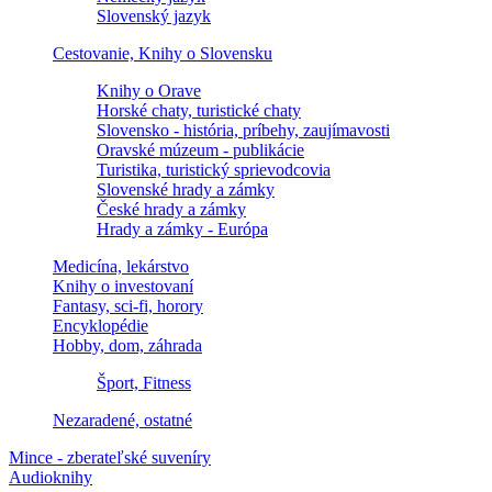
Slovenský jazyk
Cestovanie, Knihy o Slovensku
Knihy o Orave
Horské chaty, turistické chaty
Slovensko - história, príbehy, zaujímavosti
Oravské múzeum - publikácie
Turistika, turistický sprievodcovia
Slovenské hrady a zámky
České hrady a zámky
Hrady a zámky - Európa
Medicína, lekárstvo
Knihy o investovaní
Fantasy, sci-fi, horory
Encyklopédie
Hobby, dom, záhrada
Šport, Fitness
Nezaradené, ostatné
Mince - zberateľské suveníry
Audioknihy