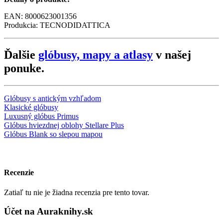
EAN: 8000623001356
Produkcia: TECNODIDATTICA
Ďalšie
glóbusy, mapy a atlasy
v našej
ponuke.
Glóbusy s antickým vzhľadom
Klasické glóbusy
Luxusný glóbus Primus
Glóbus hviezdnej oblohy Stellare Plus
Glóbus Blank so slepou mapou
Recenzie
Zatiaľ tu nie je žiadna recenzia pre tento tovar.
Účet na Auraknihy.sk