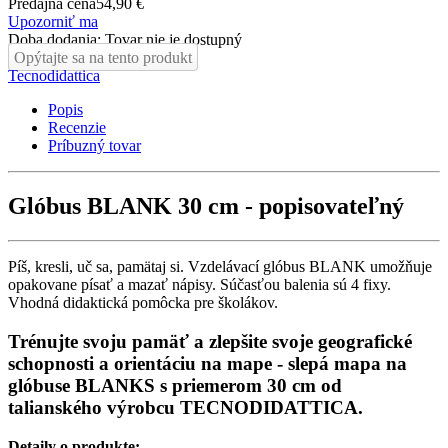
Predajná cena
54,90 €
Upozorniť ma
Doba dodania: Tovar nie je dostupný
Opýtajte sa na tento produkt
Tecnodidattica
Popis
Recenzie
Príbuzný tovar
Glóbus BLANK 30 cm - popisovateľný
Píš, kresli, uč sa, pamätaj si. Vzdelávací glóbus BLANK umožňuje
opakovane písať a mazať nápisy. Súčasťou balenia sú 4 fixy.
Vhodná didaktická pomôcka pre školákov.
Trénujte svoju pamäť a zlepšite svoje geografické
schopnosti a orientáciu na mape - slepá mapa na
glóbuse BLANKS s priemerom 30 cm od
talianského výrobcu TECNODIDATTICA.
Detaily o produkte: