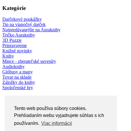
Kategórie
Darčekové poukážky
Tip na vianočný darček
Najpredávanejšie na Auraknihy
Tričko Auraknihy
3D Puzzle
Pripravujeme
Knižné novinky
Knihy
Mince - zberateľské suveníry
Audioknihy
Glóbusy a mapy
Tovar na sklade
Záložky do knihy
Spoločenské hry
Tento web používa súbory cookies.
Prehliadaním webu vyjadrujete súhlas s ich
používaním.
Viac informácii