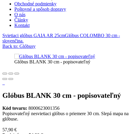
Obchodné podmienky
Poštovné a spôsob dopravy
O nás
Články
Kontakt
Svietiaci glóbus GAIA AR 25cm
Glóbus COLOMBO 30 cm -
slovenčina.
Back to: Glóbusy
Glóbus BLANK 30 cm - popisovateľný
Glóbus BLANK 30 cm - popisovateľný
Kód tovaru:
8000623001356
Popisovateľný nesvietiaci glóbus o priemere 30 cm. Slepá mapa na
glóbuse.
57,90 €