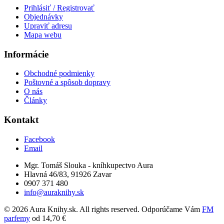
Prihlásiť / Registrovať
Objednávky
Upraviť adresu
Mapa webu
Informácie
Obchodné podmienky
Poštovné a spôsob dopravy
O nás
Články
Kontakt
Facebook
Email
Mgr. Tomáš Slouka - kníhkupectvo Aura
Hlavná 46/83, 91926 Zavar
0907 371 480
info@auraknihy.sk
© 2026 Aura Knihy.sk.
All rights reserved. Odporúčame Vám
FM
parfemy
od 14,70 €