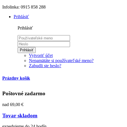
Infolinka: 0915 858 288
Prihlásiť
Prihlásiť
Prihlásiť
Vytvoriť účet
Nepamätáte si používateľské meno?
Zabudli ste heslo?
Prázdny košík
Poštovné zadarmo
nad 69,00 €
Tovar skladom
expedujeme do 24 hodín