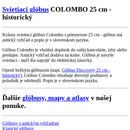
Svietiaci glóbus
COLOMBO 25 cm -
historický
Krásny svietiaci glóbus Colombo s priemerom 25 cm - glóbus má
antický vzhľad a popis je v slovenskom jazyku.
Glóbus Colombo je vhodný doplnok do vašej kancelárie, izby alebo
predajne. Antický vzhľad dodáva na kráse. Glóbus je navyše
svietiaci - stačí iba zapojiť do elektrickej zásuvky.
Oproti bežným glóbusom (napr.
Glóbus Discovery 25 cm -
historický
), Glóbus Colombo obsahuje drevený podstavec a
poludník je odolnejší. Popis je v slovenskom jazyku.
Ďalšie
glóbusy, mapy a atlasy
v našej
ponuke.
Glóbusy s antickým vzhľadom
Klasické glóbusy