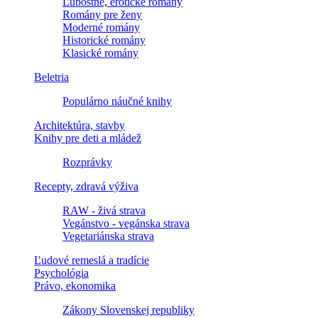
Ľúbostné, erotické romány
Romány pre ženy
Moderné romány
Historické romány
Klasické romány
Beletria
Populárno náučné knihy
Architektúra, stavby
Knihy pre deti a mládež
Rozprávky
Recepty, zdravá výživa
RAW - živá strava
Vegánstvo - vegánska strava
Vegetariánska strava
Ľudové remeslá a tradície
Psychológia
Právo, ekonomika
Zákony Slovenskej republiky