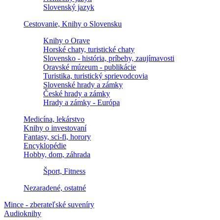
Slovenský jazyk
Cestovanie, Knihy o Slovensku
Knihy o Orave
Horské chaty, turistické chaty
Slovensko - história, príbehy, zaujímavosti
Oravské múzeum - publikácie
Turistika, turistický sprievodcovia
Slovenské hrady a zámky
České hrady a zámky
Hrady a zámky - Európa
Medicína, lekárstvo
Knihy o investovaní
Fantasy, sci-fi, horory
Encyklopédie
Hobby, dom, záhrada
Šport, Fitness
Nezaradené, ostatné
Mince - zberateľské suveníry
Audioknihy