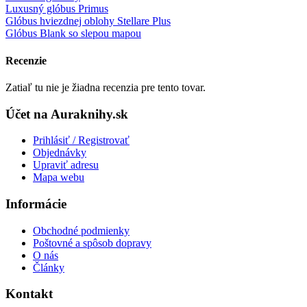
Luxusný glóbus Primus
Glóbus hviezdnej oblohy Stellare Plus
Glóbus Blank so slepou mapou
Recenzie
Zatiaľ tu nie je žiadna recenzia pre tento tovar.
Účet na Auraknihy.sk
Prihlásiť / Registrovať
Objednávky
Upraviť adresu
Mapa webu
Informácie
Obchodné podmienky
Poštovné a spôsob dopravy
O nás
Články
Kontakt