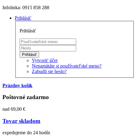
Infolinka: 0915 858 288
Prihlásiť
Prihlásiť
Prihlásiť
Vytvoriť účet
Nepamätáte si používateľské meno?
Zabudli ste heslo?
Prázdny košík
Poštovné zadarmo
nad 69,00 €
Tovar skladom
expedujeme do 24 hodín