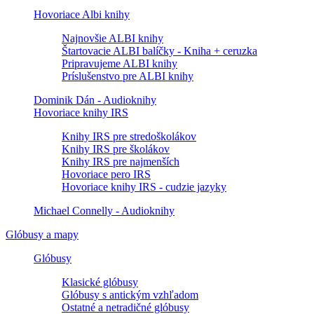
Hovoriace Albi knihy
Najnovšie ALBI knihy
Štartovacie ALBI balíčky - Kniha + ceruzka
Pripravujeme ALBI knihy
Príslušenstvo pre ALBI knihy
Dominik Dán - Audioknihy
Hovoriace knihy IRS
Knihy IRS pre stredoškolákov
Knihy IRS pre školákov
Knihy IRS pre najmenších
Hovoriace pero IRS
Hovoriace knihy IRS - cudzie jazyky
Michael Connelly - Audioknihy
Glóbusy a mapy
Glóbusy
Klasické glóbusy
Glóbusy s antickým vzhľadom
Ostatné a netradičné glóbusy