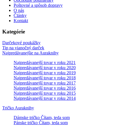
Obchodné podmienky
Poštovné a spôsob dopravy
O nás
Články
Kontakt
Kategórie
Darčekové poukážky
Tip na vianočný darček
Najpredávanejšie na Auraknihy
Najpredávanejší tovar v roku 2021
Najpredávanejší tovar v roku 2020
Najpredávanejší tovar v roku 2019
Najpredávanejší tovar v roku 2018
Najpredávanejší tovar v roku 2017
Najpredávanejší tovar v roku 2016
Najpredávanejší tovar v roku 2015
Najpredávanejší tovar v roku 2014
Tričko Auraknihy
Dámske tričko Čítam, teda som
Pánske tričko Čítam, teda som