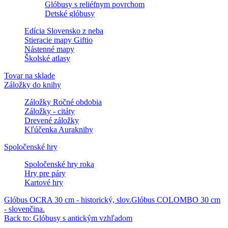
Glóbusy s reliéfnym povrchom
Detské glóbusy
Edícia Slovensko z neba
Stieracie mapy Giftio
Nástenné mapy
Školské atlasy
Tovar na sklade
Záložky do knihy
Záložky Ročné obdobia
Záložky - citáty
Drevené záložky
Kľúčenka Auraknihy
Spoločenské hry
Spoločenské hry roka
Hry pre páry
Kartové hry
Glóbus OCRA 30 cm - historický, slov.
Glóbus COLOMBO 30 cm
- slovenčina.
Back to: Glóbusy s antickým vzhľadom