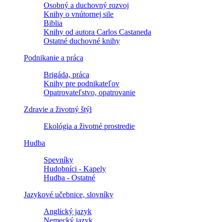
Osobný a duchovný rozvoj
Knihy o vnútornej sile
Biblia
Knihy od autora Carlos Castaneda
Ostatné duchovné knihy
Podnikanie a práca
Brigáda, práca
Knihy pre podnikateľov
Opatrovateľstvo, opatrovanie
Zdravie a životný štýl
Ekológia a životné prostredie
Hudba
Spevníky
Hudobníci - Kapely
Hudba - Ostatné
Jazykové učebnice, slovníky
Anglický jazyk
Nemecký jazyk