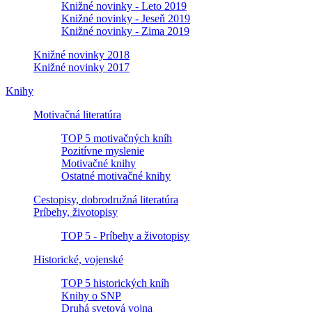
Knižné novinky - Leto 2019
Knižné novinky - Jeseň 2019
Knižné novinky - Zima 2019
Knižné novinky 2018
Knižné novinky 2017
Knihy
Motivačná literatúra
TOP 5 motivačných kníh
Pozitívne myslenie
Motivačné knihy
Ostatné motivačné knihy
Cestopisy, dobrodružná literatúra
Príbehy, životopisy
TOP 5 - Príbehy a životopisy
Historické, vojenské
TOP 5 historických kníh
Knihy o SNP
Druhá svetová vojna