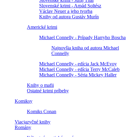
Slovenské krimi - Juraj Thal
Slovenské krimi - Arpád Soltész
Václav Neuer a jeho tvorba
Knihy od autora Gustáv Murín
Americké krimi
Michael Connelly - Prípady Harryho Boscha
Najnovšia kniha od autora Michael
Connelly
Michael Connelly - edícia Jack McEvoy
Michael Connelly - edícia Terry McCaleb
Michael Connelly - Séria Mickey Haller
Knihy o mafii
Ostatné krimi príbehy
Komiksy
Komiks Conan
Viacjazyčné knihy
Romány