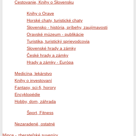
Cestovanie, Knihy o Slovensku
Knihy o Orave
Horské chaty, turistické chaty
Slovensko - história, príbehy, zaujímavosti
Oravské múzeum - publikácie
Turistika, turistický sprievodcovia
Slovenské hrady a zámky
České hrady a zámky
Hrady a zámky - Európa
Medicína, lekárstvo
Knihy o investovaní
Fantasy, sci-fi, horory
Encyklopédie
Hobby, dom, záhrada
Šport, Fitness
Nezaradené, ostatné
Mince - zberateľské suveníry