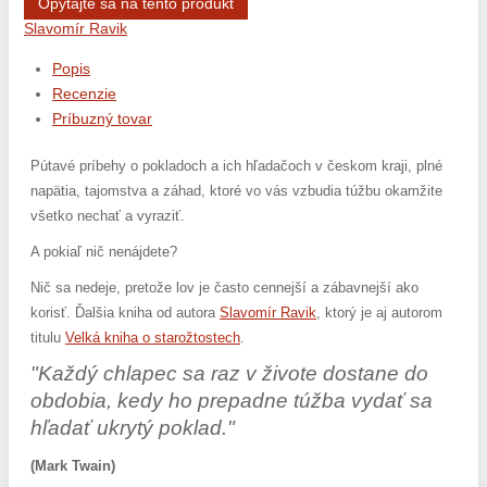
Opýtajte sa na tento produkt
Slavomír Ravik
Popis
Recenzie
Príbuzný tovar
Pútavé príbehy o pokladoch a ich hľadačoch v českom kraji, plné
napätia, tajomstva a záhad, ktoré vo vás vzbudia túžbu okamžite
všetko nechať a vyraziť.
A pokiaľ nič nenájdete?
Nič sa nedeje, pretože lov je často cennejší a zábavnejší ako
korisť. Ďalšia kniha od autora
Slavomír Ravik
, ktorý je aj autorom
titulu
Velká kniha o starožtostech
.
"Každý chlapec sa raz v živote dostane do
obdobia, kedy ho prepadne túžba vydať sa
hľadať ukrytý poklad."
(Mark Twain)