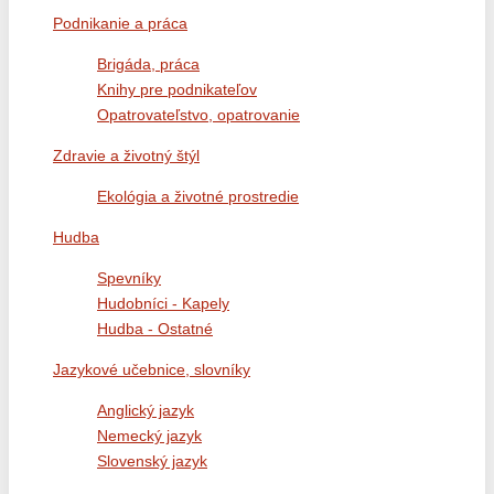
Podnikanie a práca
Brigáda, práca
Knihy pre podnikateľov
Opatrovateľstvo, opatrovanie
Zdravie a životný štýl
Ekológia a životné prostredie
Hudba
Spevníky
Hudobníci - Kapely
Hudba - Ostatné
Jazykové učebnice, slovníky
Anglický jazyk
Nemecký jazyk
Slovenský jazyk