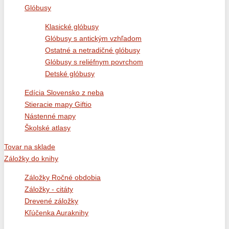
Glóbusy
Klasické glóbusy
Glóbusy s antickým vzhľadom
Ostatné a netradičné glóbusy
Glóbusy s reliéfnym povrchom
Detské glóbusy
Edícia Slovensko z neba
Stieracie mapy Giftio
Nástenné mapy
Školské atlasy
Tovar na sklade
Záložky do knihy
Záložky Ročné obdobia
Záložky - citáty
Drevené záložky
Kľúčenka Auraknihy