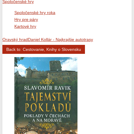
Spoločenské hry
Spoločenské hry roka
Hry pre páry
Kartové hry
Oravský hrad
Daniel Kollár - Najkrajšie autotrasy
Back to: Cestovanie, Knihy o Slovensku