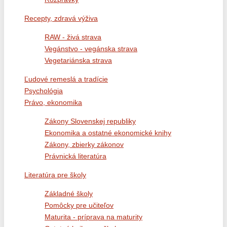
Recepty, zdravá výživa
RAW - živá strava
Vegánstvo - vegánska strava
Vegetariánska strava
Ľudové remeslá a tradície
Psychológia
Právo, ekonomika
Zákony Slovenskej republiky
Ekonomika a ostatné ekonomické knihy
Zákony, zbierky zákonov
Právnická literatúra
Literatúra pre školy
Základné školy
Pomôcky pre učiteľov
Maturita - príprava na maturity