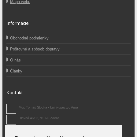
Mapa webu
Informácie
Obchodné podmienky
Poštovné a spôsob dopravy
O nás
Články
Kontakt
Mgr. Tomáš Slouka - kníhkupectvo Aura
Hlavná 46/83, 91926 Zavar
0907 371 480