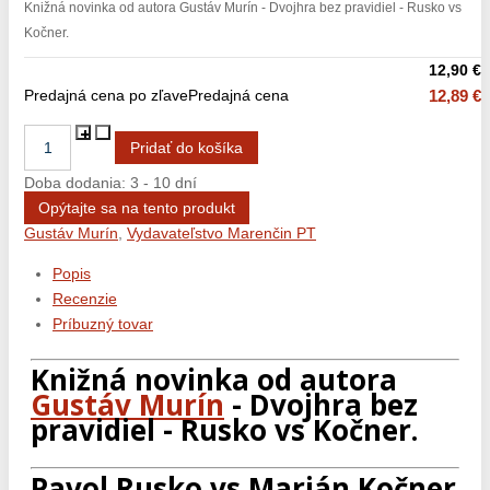
Knižná novinka od autora Gustáv Murín - Dvojhra bez pravidiel - Rusko vs
Kočner.
12,90 €
Predajná cena po zľave
Predajná cena
12,89 €
Doba dodania: 3 - 10 dní
Opýtajte sa na tento produkt
Gustáv Murín
,
Vydavateľstvo Marenčin PT
Popis
Recenzie
Príbuzný tovar
Knižná novinka od autora
Gustáv Murín
- Dvojhra bez
pravidiel - Rusko vs Kočner.
Pavol Rusko vs Marián Kočner