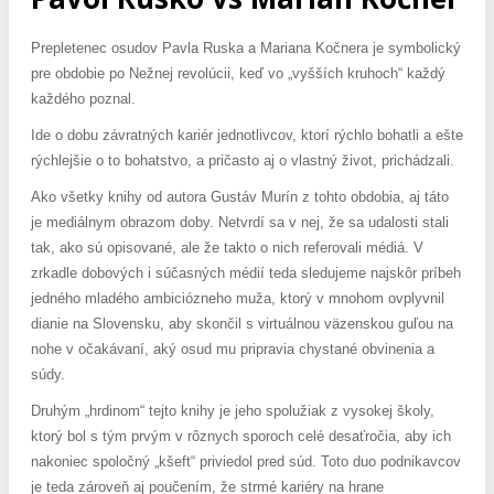
Prepletenec osudov Pavla Ruska a Mariana Kočnera je symbolický
pre obdobie po Nežnej revolúcii, keď vo „vyšších kruhoch“ každý
každého poznal.
Ide o dobu závratných kariér jednotlivcov, ktorí rýchlo bohatli a ešte
rýchlejšie o to bohatstvo, a pričasto aj o vlastný život, prichádzali.
Ako všetky knihy od autora Gustáv Murín z tohto obdobia, aj táto
je mediálnym obrazom doby. Netvrdí sa v nej, že sa udalosti stali
tak, ako sú opisované, ale že takto o nich referovali médiá. V
zrkadle dobových i súčasných médií teda sledujeme najskôr príbeh
jedného mladého ambiciózneho muža, ktorý v mnohom ovplyvnil
dianie na Slovensku, aby skončil s virtuálnou väzenskou guľou na
nohe v očakávaní, aký osud mu pripravia chystané obvinenia a
súdy.
Druhým „hrdinom“ tejto knihy je jeho spolužiak z vysokej školy,
ktorý bol s tým prvým v rôznych sporoch celé desaťročia, aby ich
nakoniec spoločný „kšeft“ priviedol pred súd. Toto duo podnikavcov
je teda zároveň aj poučením, že strmé kariéry na hrane