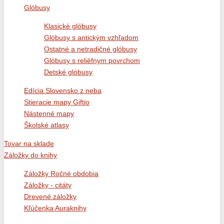
Glóbusy
Klasické glóbusy
Glóbusy s antickým vzhľadom
Ostatné a netradičné glóbusy
Glóbusy s reliéfnym povrchom
Detské glóbusy
Edícia Slovensko z neba
Stieracie mapy Giftio
Nástenné mapy
Školské atlasy
Tovar na sklade
Záložky do knihy
Záložky Ročné obdobia
Záložky - citáty
Drevené záložky
Kľúčenka Auraknihy