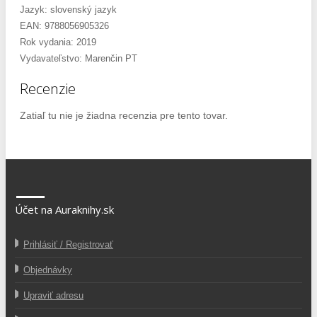
Jazyk: slovenský jazyk
EAN: 9788056905326
Rok vydania: 2019
Vydavateľstvo: Marenčin PT
Recenzie
Zatiaľ tu nie je žiadna recenzia pre tento tovar.
Účet na Auraknihy.sk
Prihlásiť / Registrovať
Objednávky
Upraviť adresu