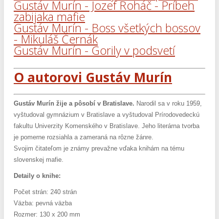
Gustáv Murín - Jozef Roháč - Príbeh
zabijaka mafie
Gustáv Murín - Boss všetkých bossov
- Mikuláš Černák
Gustáv Murín - Gorily v podsvetí
O autorovi Gustáv Murín
Gustáv Murín žije a pôsobí v Bratislave.
Narodil sa v roku 1959,
vyštudoval gymnázium v Bratislave a vyštudoval Prírodovedeckú
fakultu Univerzity Komenského v Bratislave. Jeho literárna tvorba
je pomerne rozsiahla a zameraná na rôzne žánre.
Svojim čitateľom je známy prevažne vďaka knihám na tému
slovenskej mafie.
Detaily o knihe:
Počet strán: 240 strán
Väzba: pevná väzba
Rozmer: 130 x 200 mm