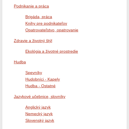
Podnikanie a práca
Brigáda, práca
Knihy pre podnikateľov
Opatrovateľstvo, opatrovanie
Zdravie a životný štýl
Ekológia a životné prostredie
Hudba
Spevníky
Hudobníci - Kapely
Hudba - Ostatné
Jazykové učebnice, slovníky
Anglický jazyk
Nemecký jazyk
Slovenský jazyk