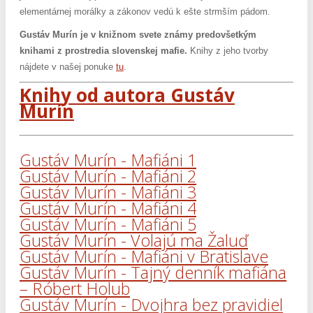
elementárnej morálky a zákonov vedú k ešte strmším pádom.
Gustáv Murín je v knižnom svete známy predovšetkým
knihami z prostredia slovenskej mafie.
Knihy z jeho tvorby
nájdete v našej ponuke
tu
.
Knihy od autora Gustáv
Murín
Gustáv Murín - Mafiáni 1
Gustáv Murín - Mafiáni 2
Gustáv Murín - Mafiáni 3
Gustáv Murín - Mafiáni 4
Gustáv Murín - Mafiáni 5
Gustáv Murín - Volajú ma Žaluď
Gustáv Murín - Mafiáni v Bratislave
Gustáv Murín - Tajný denník mafiána
– Róbert Holub
Gustáv Murín - Dvojhra bez pravidiel