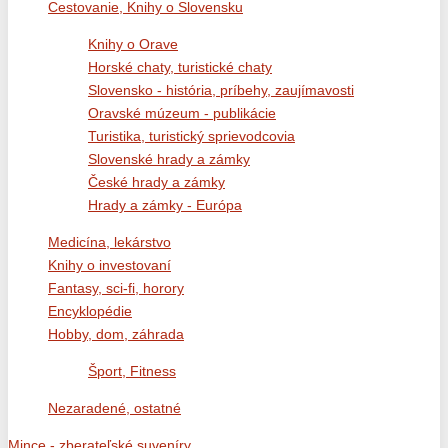
Cestovanie, Knihy o Slovensku
Knihy o Orave
Horské chaty, turistické chaty
Slovensko - história, príbehy, zaujímavosti
Oravské múzeum - publikácie
Turistika, turistický sprievodcovia
Slovenské hrady a zámky
České hrady a zámky
Hrady a zámky - Európa
Medicína, lekárstvo
Knihy o investovaní
Fantasy, sci-fi, horory
Encyklopédie
Hobby, dom, záhrada
Šport, Fitness
Nezaradené, ostatné
Mince - zberateľské suveníry