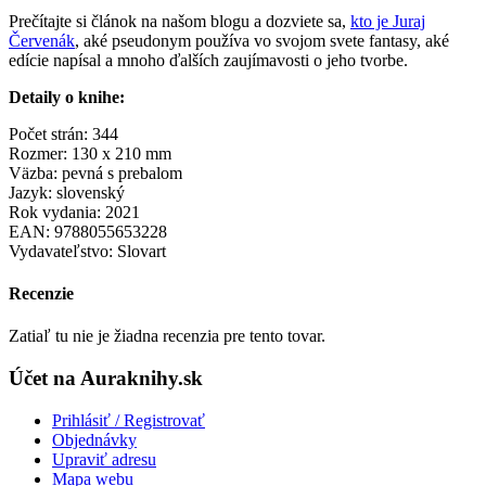
Prečítajte si článok na našom blogu a dozviete sa,
kto je Juraj
Červenák
, aké pseudonym používa vo svojom svete fantasy, aké
edície napísal a mnoho ďalších zaujímavosti o jeho tvorbe.
Detaily o knihe:
Počet strán: 344
Rozmer: 130 x 210 mm
Väzba: pevná s prebalom
Jazyk: slovenský
Rok vydania: 2021
EAN: 9788055653228
Vydavateľstvo: Slovart
Recenzie
Zatiaľ tu nie je žiadna recenzia pre tento tovar.
Účet na Auraknihy.sk
Prihlásiť / Registrovať
Objednávky
Upraviť adresu
Mapa webu