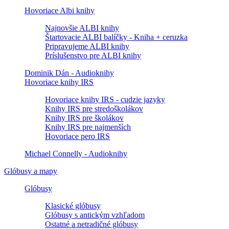
Hovoriace Albi knihy
Najnovšie ALBI knihy
Štartovacie ALBI balíčky - Kniha + ceruzka
Pripravujeme ALBI knihy
Príslušenstvo pre ALBI knihy
Dominik Dán - Audioknihy
Hovoriace knihy IRS
Hovoriace knihy IRS - cudzie jazyky
Knihy IRS pre stredoškolákov
Knihy IRS pre školákov
Knihy IRS pre najmenších
Hovoriace pero IRS
Michael Connelly - Audioknihy
Glóbusy a mapy
Glóbusy
Klasické glóbusy
Glóbusy s antickým vzhľadom
Ostatné a netradičné glóbusy