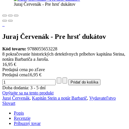
Juraj Červenák - Pre hrsť dukátov
Juraj Červenák - Pre hrsť dukátov
Kód tovaru:
9788055653228
8 pokračovanie historických detektívnych príbehov kapitána Steina,
notára Barbariča a Jaroša.
16,95 €
Predajná cena po zľave
Predajná cena
16,95 €
Doba dodania: 3 - 5 dní
Opýtajte sa na tento produkt
Juraj Červenák
,
Kapitán Stein a notár Barbarič
,
Vydavateľstvo
Slovart
Popis
Recenzie
Príbuzný tovar