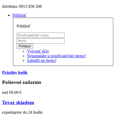
Infolinka: 0915 858 288
Prihlásiť
Prihlásiť
Prihlásiť
Vytvoriť účet
Nepamätáte si používateľské meno?
Zabudli ste heslo?
Prázdny košík
Poštovné zadarmo
nad 69,00 €
Tovar skladom
expedujeme do 24 hodín