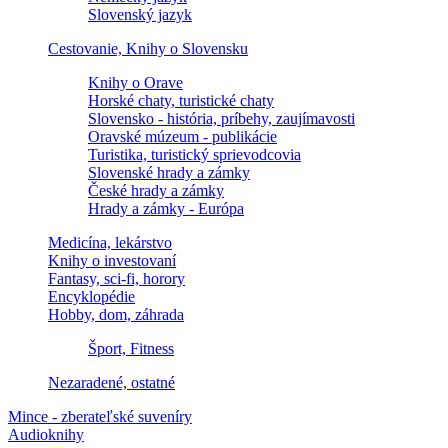
Slovenský jazyk
Cestovanie, Knihy o Slovensku
Knihy o Orave
Horské chaty, turistické chaty
Slovensko - história, príbehy, zaujímavosti
Oravské múzeum - publikácie
Turistika, turistický sprievodcovia
Slovenské hrady a zámky
České hrady a zámky
Hrady a zámky - Európa
Medicína, lekárstvo
Knihy o investovaní
Fantasy, sci-fi, horory
Encyklopédie
Hobby, dom, záhrada
Šport, Fitness
Nezaradené, ostatné
Mince - zberateľské suveníry
Audioknihy