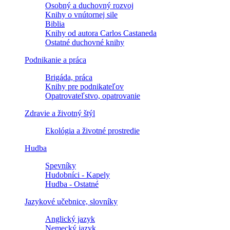
Osobný a duchovný rozvoj
Knihy o vnútornej sile
Biblia
Knihy od autora Carlos Castaneda
Ostatné duchovné knihy
Podnikanie a práca
Brigáda, práca
Knihy pre podnikateľov
Opatrovateľstvo, opatrovanie
Zdravie a životný štýl
Ekológia a životné prostredie
Hudba
Spevníky
Hudobníci - Kapely
Hudba - Ostatné
Jazykové učebnice, slovníky
Anglický jazyk
Nemecký jazyk