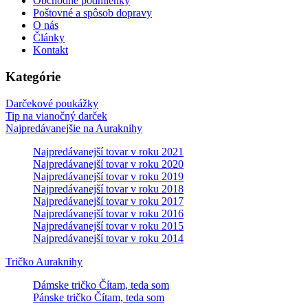
Obchodné podmienky
Poštovné a spôsob dopravy
O nás
Články
Kontakt
Kategórie
Darčekové poukážky
Tip na vianočný darček
Najpredávanejšie na Auraknihy
Najpredávanejší tovar v roku 2021
Najpredávanejší tovar v roku 2020
Najpredávanejší tovar v roku 2019
Najpredávanejší tovar v roku 2018
Najpredávanejší tovar v roku 2017
Najpredávanejší tovar v roku 2016
Najpredávanejší tovar v roku 2015
Najpredávanejší tovar v roku 2014
Tričko Auraknihy
Dámske tričko Čítam, teda som
Pánske tričko Čítam, teda som