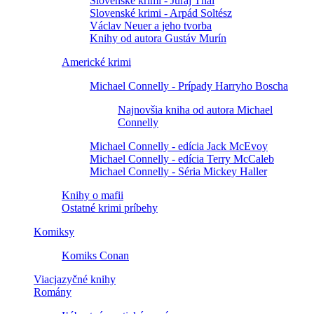
Slovenské krimi - Juraj Thal
Slovenské krimi - Arpád Soltész
Václav Neuer a jeho tvorba
Knihy od autora Gustáv Murín
Americké krimi
Michael Connelly - Prípady Harryho Boscha
Najnovšia kniha od autora Michael
Connelly
Michael Connelly - edícia Jack McEvoy
Michael Connelly - edícia Terry McCaleb
Michael Connelly - Séria Mickey Haller
Knihy o mafii
Ostatné krimi príbehy
Komiksy
Komiks Conan
Viacjazyčné knihy
Romány