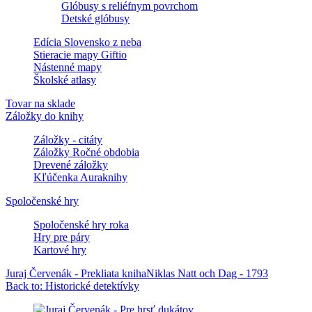
Glóbusy s reliéfnym povrchom
Detské glóbusy
Edícia Slovensko z neba
Stieracie mapy Giftio
Nástenné mapy
Školské atlasy
Tovar na sklade
Záložky do knihy
Záložky - citáty
Záložky Ročné obdobia
Drevené záložky
Kľúčenka Auraknihy
Spoločenské hry
Spoločenské hry roka
Hry pre páry
Kartové hry
Juraj Červenák - Prekliata kniha
Niklas Natt och Dag - 1793
Back to: Historické detektívky