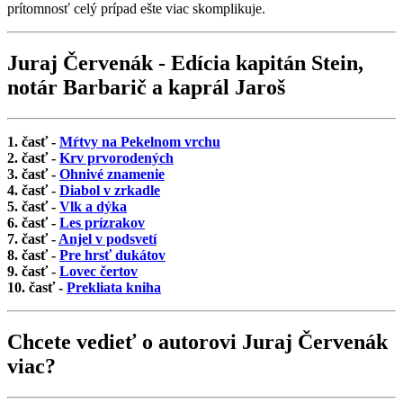
prítomnosť celý prípad ešte viac skomplikuje.
Juraj Červenák - Edícia kapitán Stein,
notár Barbarič a kaprál Jaroš
1. časť -
Mŕtvy na Pekelnom vrchu
2. časť -
Krv prvorodených
3. časť -
Ohnivé znamenie
4. časť -
Diabol v zrkadle
5. časť -
Vlk a dýka
6. časť -
Les prízrakov
7. časť -
Anjel v podsvetí
8. časť -
Pre hrsť dukátov
9. časť -
Lovec čertov
10. časť -
Prekliata kniha
Chcete vedieť o autorovi Juraj Červenák
viac?