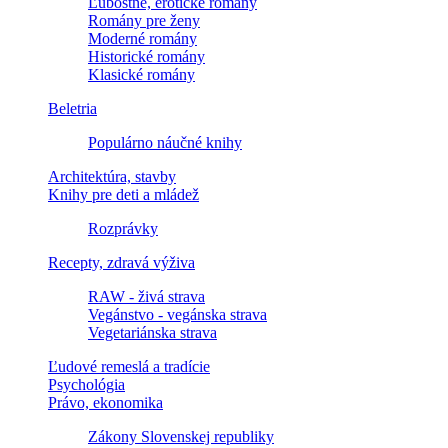
Ľúbostné, erotické romány
Romány pre ženy
Moderné romány
Historické romány
Klasické romány
Beletria
Populárno náučné knihy
Architektúra, stavby
Knihy pre deti a mládež
Rozprávky
Recepty, zdravá výživa
RAW - živá strava
Vegánstvo - vegánska strava
Vegetariánska strava
Ľudové remeslá a tradície
Psychológia
Právo, ekonomika
Zákony Slovenskej republiky