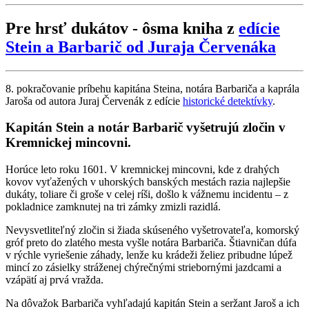
Pre hrsť dukátov - ôsma kniha z
edície
Stein a Barbarič od Juraja Červenáka
8. pokračovanie príbehu kapitána Steina, notára Barbariča a kaprála
Jaroša od autora Juraj Červenák z edície
historické detektívky
.
Kapitán Stein a notár Barbarič vyšetrujú zločin v
Kremnickej mincovni.
Horúce leto roku 1601. V kremnickej mincovni, kde z drahých
kovov vyťažených v uhorských banských mestách razia najlepšie
dukáty, toliare či groše v celej ríši, došlo k vážnemu incidentu – z
pokladnice zamknutej na tri zámky zmizli razidlá.
Nevysvetliteľný zločin si žiada skúseného vyšetrovateľa, komorský
gróf preto do zlatého mesta vyšle notára Barbariča. Štiavničan dúfa
v rýchle vyriešenie záhady, lenže ku krádeži želiez pribudne lúpež
mincí zo zásielky stráženej chýrečnými striebornými jazdcami a
vzápätí aj prvá vražda.
Na dôvažok Barbariča vyhľadajú kapitán Stein a seržant Jaroš a ich