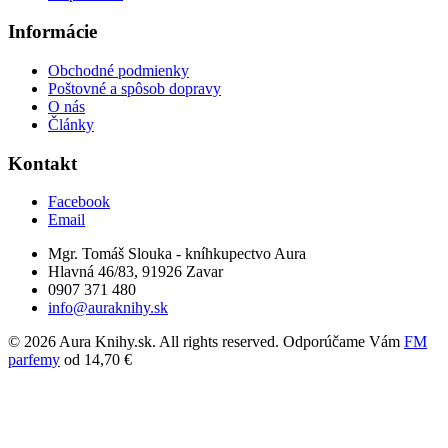
Informácie
Obchodné podmienky
Poštovné a spôsob dopravy
O nás
Články
Kontakt
Facebook
Email
Mgr. Tomáš Slouka - kníhkupectvo Aura
Hlavná 46/83, 91926 Zavar
0907 371 480
info@auraknihy.sk
© 2026 Aura Knihy.sk.
All rights reserved. Odporúčame Vám
FM
parfemy
od 14,70 €