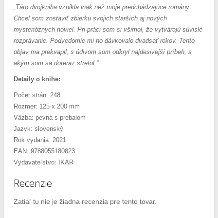
„Táto dvojkniha vznikla inak než moje predchádzajúce romány.
Chcel som zostaviť zbierku svojich starších aj nových
mysterióznych noviel. Pri práci som si všimol, že vytvárajú súvislé
rozprávanie. Podvedomie mi ho dávkovalo dvadsať rokov. Tento
objav ma prekvapil, s údivom som odkryl najdesivejší príbeh, s
akým som sa doteraz stretol.“
Detaily o knihe:
Počet strán: 248
Rozmer: 125 x 200 mm
Väzba: pevná s prebalom
Jazyk: slovenský
Rok vydania: 2021
EAN: 9788055180823
Vydavateľstvo: IKAR
Recenzie
Zatiaľ tu nie je žiadna recenzia pre tento tovar.