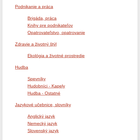
Podnikanie a práca
Brigáda, práca
Knihy pre podnikateľov
Opatrovateľstvo, opatrovanie
Zdravie a životný štýl
Ekológia a životné prostredie
Hudba
Spevníky
Hudobníci - Kapely
Hudba - Ostatné
Jazykové učebnice, slovníky
Anglický jazyk
Nemecký jazyk
Slovenský jazyk