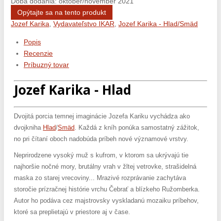
Doba dodania: október/november 2021
Opýtajte sa na tento produkt
Jozef Karika
,
Vydavateľstvo IKAR
,
Jozef Karika - Hlad/Smäd
Popis
Recenzie
Príbuzný tovar
Jozef Karika - Hlad
Dvojitá porcia temnej imaginácie Jozefa Kariku vychádza ako
dvojkniha
Hlad
/
Smäd
. Každá z kníh ponúka samostatný zážitok,
no pri čítaní oboch nadobúda príbeh nové významové vrstvy.
Neprirodzene vysoký muž s kufrom, v ktorom sa ukrývajú tie
najhoršie nočné mory, brutálny vrah v žltej vetrovke, strašidelná
maska zo starej vrecoviny... Mrazivé rozprávanie zachytáva
storočie prízračnej histórie vrchu Čebrať a blízkeho Ružomberka.
Autor ho podáva cez majstrovsky vyskladanú mozaiku príbehov,
ktoré sa preplietajú v priestore aj v čase.