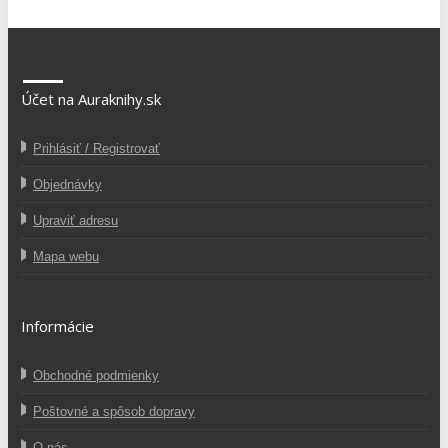
Účet na Auraknihy.sk
Prihlásiť / Registrovať
Objednávky
Upraviť adresu
Mapa webu
Informácie
Obchodné podmienky
Poštovné a spôsob dopravy
O nás