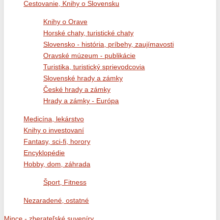
Cestovanie, Knihy o Slovensku
Knihy o Orave
Horské chaty, turistické chaty
Slovensko - história, príbehy, zaujímavosti
Oravské múzeum - publikácie
Turistika, turistický sprievodcovia
Slovenské hrady a zámky
České hrady a zámky
Hrady a zámky - Európa
Medicína, lekárstvo
Knihy o investovaní
Fantasy, sci-fi, horory
Encyklopédie
Hobby, dom, záhrada
Šport, Fitness
Nezaradené, ostatné
Mince - zberateľské suveníry