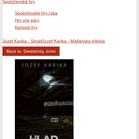
Spoločenské hry
Spoločenské hry roka
Hry pre páry
Kartové hry
Jozef Karika - Smäd
Jozef Karika - Mafiánska trilógia
Back to: Detektívky, krimi