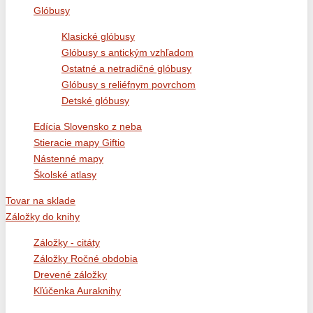
Glóbusy
Klasické glóbusy
Glóbusy s antickým vzhľadom
Ostatné a netradičné glóbusy
Glóbusy s reliéfnym povrchom
Detské glóbusy
Edícia Slovensko z neba
Stieracie mapy Giftio
Nástenné mapy
Školské atlasy
Tovar na sklade
Záložky do knihy
Záložky - citáty
Záložky Ročné obdobia
Drevené záložky
Kľúčenka Auraknihy