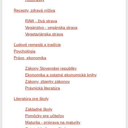
Recepty, zdravá výživa
RAW - živá strava
Vegánstvo - vegánska strava
Vegetariánska strava
Ľudové remeslá a tradície
Psychológia
Právo, ekonomika
Zákony Slovenskej republiky
Ekonomika a ostatné ekonomické knihy
Zákony, zbierky zákonov
Právnická literatúra
Literatúra pre školy
Základné školy
Pomôcky pre učiteľov
Maturita - príprava na maturity