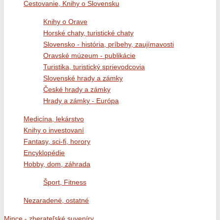
Cestovanie, Knihy o Slovensku
Knihy o Orave
Horské chaty, turistické chaty
Slovensko - história, príbehy, zaujímavosti
Oravské múzeum - publikácie
Turistika, turistický sprievodcovia
Slovenské hrady a zámky
České hrady a zámky
Hrady a zámky - Európa
Medicína, lekárstvo
Knihy o investovaní
Fantasy, sci-fi, horory
Encyklopédie
Hobby, dom, záhrada
Šport, Fitness
Nezaradené, ostatné
Mince - zberateľské suveníry