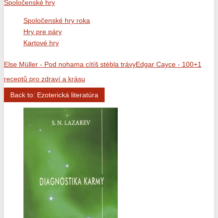
Spoločenské hry
Spoločenské hry roka
Hry pre páry
Kartové hry
Else Müller - Pod nohama cítíš stébla trávy
Edgar Cayce - 100+1
receptů pro zdraví a krásu
Back to: Ezoterická literatúra