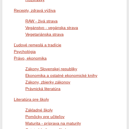
Recepty, zdravá výživa
RAW - živá strava
Vegánstvo - vegánska strava
Vegetariánska strava
Ľudové remeslá a tradície
Psychológia
Právo, ekonomika
Zákony Slovenskej republiky
Ekonomika a ostatné ekonomické knihy
Zákony, zbierky zákonov
Právnická literatúra
Literatúra pre školy
Základné školy
Pomôcky pre učiteľov
Maturita - príprava na maturity