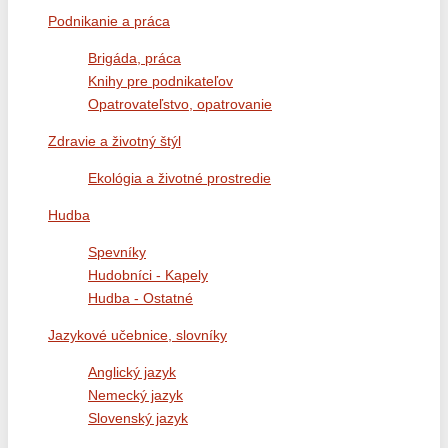
Podnikanie a práca
Brigáda, práca
Knihy pre podnikateľov
Opatrovateľstvo, opatrovanie
Zdravie a životný štýl
Ekológia a životné prostredie
Hudba
Spevníky
Hudobníci - Kapely
Hudba - Ostatné
Jazykové učebnice, slovníky
Anglický jazyk
Nemecký jazyk
Slovenský jazyk