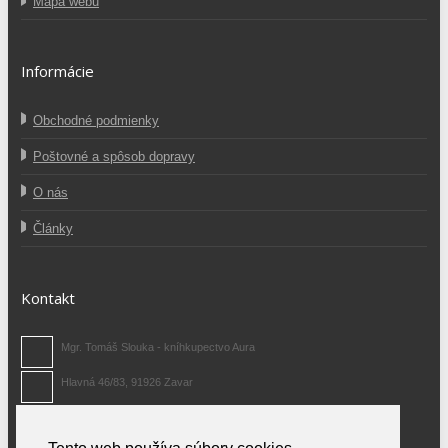
Mapa webu
Informácie
Obchodné podmienky
Poštovné a spôsob dopravy
O nás
Články
Kontakt
Mgr. Tomáš Slouka - kníhkupectvo Aura
Hlavná 46/83, 91926 Zavar
0907 371 480