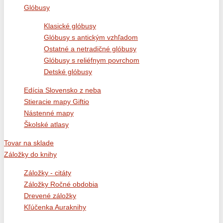
Glóbusy
Klasické glóbusy
Glóbusy s antickým vzhľadom
Ostatné a netradičné glóbusy
Glóbusy s reliéfnym povrchom
Detské glóbusy
Edícia Slovensko z neba
Stieracie mapy Giftio
Nástenné mapy
Školské atlasy
Tovar na sklade
Záložky do knihy
Záložky - citáty
Záložky Ročné obdobia
Drevené záložky
Kľúčenka Auraknihy