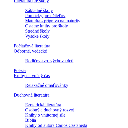
Literatúra pre školy
Základné školy
Pomôcky pre učiteľov
Maturita - príprava na maturity
Ostatné knihy pre školy
Stredné školy
Vysoké školy
Počítačová literatúra
Odborné, vedecké
Rodičovstvo, výchova detí
Poézia
Knihy na voľný čas
Relaxačné omaľovánky
Duchovná literatúra
Ezoterická literatúra
Osobný a duchovný rozvoj
Knihy o vnútornej sile
Biblia
Knihy od autora Carlos Castaneda