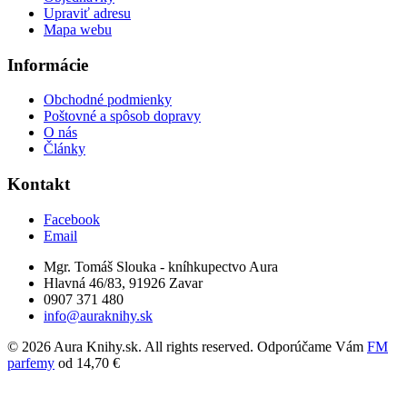
Upraviť adresu
Mapa webu
Informácie
Obchodné podmienky
Poštovné a spôsob dopravy
O nás
Články
Kontakt
Facebook
Email
Mgr. Tomáš Slouka - kníhkupectvo Aura
Hlavná 46/83, 91926 Zavar
0907 371 480
info@auraknihy.sk
© 2026 Aura Knihy.sk.
All rights reserved. Odporúčame Vám
FM
parfemy
od 14,70 €