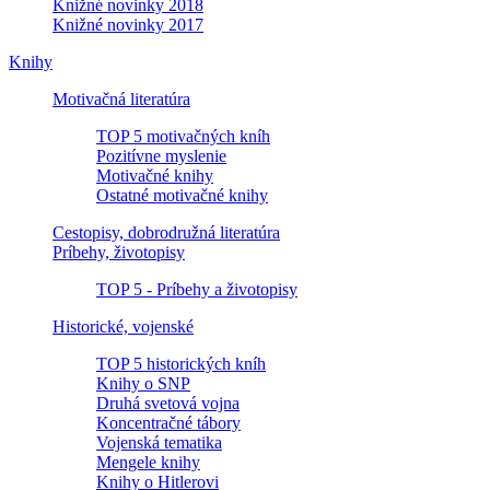
Knižné novinky 2018
Knižné novinky 2017
Knihy
Motivačná literatúra
TOP 5 motivačných kníh
Pozitívne myslenie
Motivačné knihy
Ostatné motivačné knihy
Cestopisy, dobrodružná literatúra
Príbehy, životopisy
TOP 5 - Príbehy a životopisy
Historické, vojenské
TOP 5 historických kníh
Knihy o SNP
Druhá svetová vojna
Koncentračné tábory
Vojenská tematika
Mengele knihy
Knihy o Hitlerovi