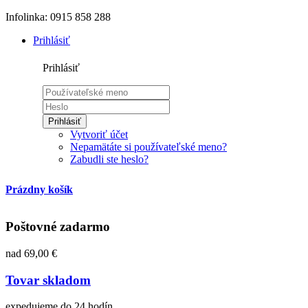
Infolinka: 0915 858 288
Prihlásiť
Prihlásiť
Prihlásiť
Vytvoriť účet
Nepamätáte si používateľské meno?
Zabudli ste heslo?
Prázdny košík
Poštovné zadarmo
nad 69,00 €
Tovar skladom
expedujeme do 24 hodín