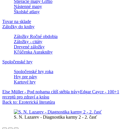
Stieracie mapy Giftio
Nástenné mapy
Školské atlasy
Tovar na sklade
Záložky do knihy
Záložky Ročné obdobia
Záložky - citáty
Drevené záložky
Kľúčenka Auraknihy
Spoločenské hry
Spoločenské hry roka
Hry pre páry
Kartové hry
Else Müller - Pod nohama cítíš stébla trávy
Edgar Cayce - 100+1
receptů pro zdraví a krásu
Back to: Ezoterická literatúra
S. N. Lazarev - Diagnostika karmy 2 - 2. časť