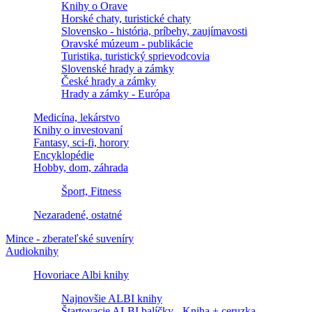
Knihy o Orave
Horské chaty, turistické chaty
Slovensko - história, príbehy, zaujímavosti
Oravské múzeum - publikácie
Turistika, turistický sprievodcovia
Slovenské hrady a zámky
České hrady a zámky
Hrady a zámky - Európa
Medicína, lekárstvo
Knihy o investovaní
Fantasy, sci-fi, horory
Encyklopédie
Hobby, dom, záhrada
Šport, Fitness
Nezaradené, ostatné
Mince - zberateľské suveníry
Audioknihy
Hovoriace Albi knihy
Najnovšie ALBI knihy
Štartovacie ALBI balíčky - Kniha + ceruzka