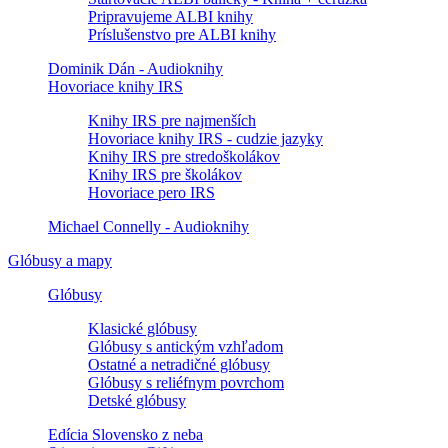
Pripravujeme ALBI knihy
Príslušenstvo pre ALBI knihy
Dominik Dán - Audioknihy
Hovoriace knihy IRS
Knihy IRS pre najmenších
Hovoriace knihy IRS - cudzie jazyky
Knihy IRS pre stredoškolákov
Knihy IRS pre školákov
Hovoriace pero IRS
Michael Connelly - Audioknihy
Glóbusy a mapy
Glóbusy
Klasické glóbusy
Glóbusy s antickým vzhľadom
Ostatné a netradičné glóbusy
Glóbusy s reliéfnym povrchom
Detské glóbusy
Edícia Slovensko z neba