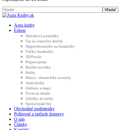
Aura knihy
Eshop
Darčekové poukážky
Tip na vianočný darček
Najpredávanejšie na Auraknihy
Tričko Auraknihy
3D Puzzle
Pripravujeme
Knižné novinky
Knihy
Mince - zberateľské suveníry
Audioknihy
Glóbusy a mapy
Tovar na sklade
Záložky do knihy
Spoločenské hry
Obchodné podmienky
Poštovné a spôsob dopravy
O nás
Články
Kontakt