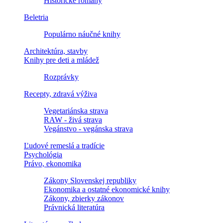
Historické romány
Beletria
Populárno náučné knihy
Architektúra, stavby
Knihy pre deti a mládež
Rozprávky
Recepty, zdravá výživa
Vegetariánska strava
RAW - živá strava
Vegánstvo - vegánska strava
Ľudové remeslá a tradície
Psychológia
Právo, ekonomika
Zákony Slovenskej republiky
Ekonomika a ostatné ekonomické knihy
Zákony, zbierky zákonov
Právnická literatúra