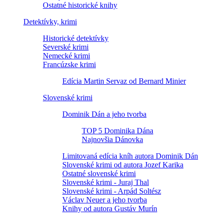
Ostatné historické knihy
Detektívky, krimi
Historické detektívky
Severské krimi
Nemecké krimi
Francúzske krimi
Edícia Martin Servaz od Bernard Minier
Slovenské krimi
Dominik Dán a jeho tvorba
TOP 5 Dominika Dána
Najnovšia Dánovka
Limitovaná edícia kníh autora Dominik Dán
Slovenské krimi od autora Jozef Karika
Ostatné slovenské krimi
Slovenské krimi - Juraj Thal
Slovenské krimi - Arpád Soltész
Václav Neuer a jeho tvorba
Knihy od autora Gustáv Murín