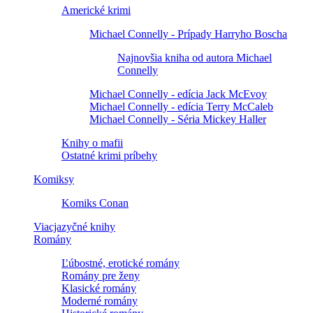
Americké krimi
Michael Connelly - Prípady Harryho Boscha
Najnovšia kniha od autora Michael
Connelly
Michael Connelly - edícia Jack McEvoy
Michael Connelly - edícia Terry McCaleb
Michael Connelly - Séria Mickey Haller
Knihy o mafii
Ostatné krimi príbehy
Komiksy
Komiks Conan
Viacjazyčné knihy
Romány
Ľúbostné, erotické romány
Romány pre ženy
Klasické romány
Moderné romány