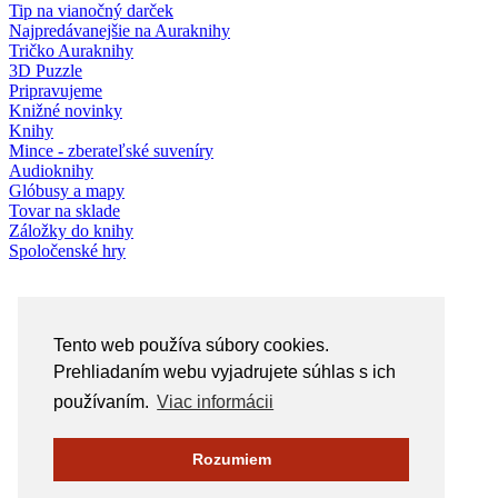
Tip na vianočný darček
Najpredávanejšie na Auraknihy
Tričko Auraknihy
3D Puzzle
Pripravujeme
Knižné novinky
Knihy
Mince - zberateľské suveníry
Audioknihy
Glóbusy a mapy
Tovar na sklade
Záložky do knihy
Spoločenské hry
Tento web používa súbory cookies.
Prehliadaním webu vyjadrujete súhlas s ich
používaním.
Viac informácii
Rozumiem