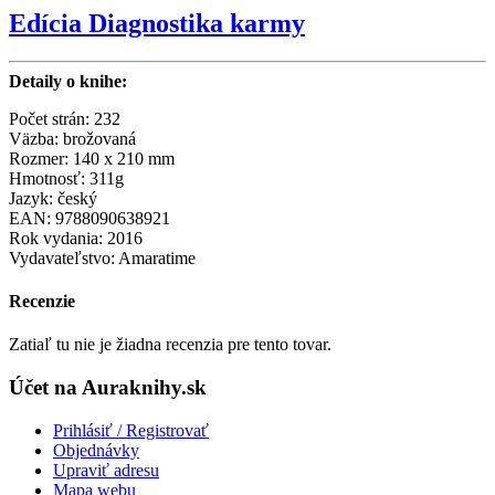
Edícia Diagnostika karmy
Detaily o knihe:
Počet strán: 232
Väzba: brožovaná
Rozmer: 140 x 210 mm
Hmotnosť: 311g
Jazyk: český
EAN: 9788090638921
Rok vydania: 2016
Vydavateľstvo: Amaratime
Recenzie
Zatiaľ tu nie je žiadna recenzia pre tento tovar.
Účet na Auraknihy.sk
Prihlásiť / Registrovať
Objednávky
Upraviť adresu
Mapa webu