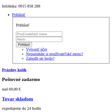
Infolinka: 0915 858 288
Prihlásiť
Prihlásiť
Prihlásiť
Vytvoriť účet
Nepamätáte si používateľské meno?
Zabudli ste heslo?
Prázdny košík
Poštovné zadarmo
nad 69,00 €
Tovar skladom
expedujeme do 24 hodín