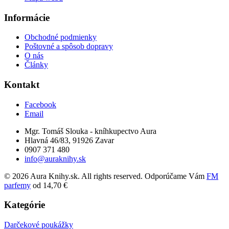
Informácie
Obchodné podmienky
Poštovné a spôsob dopravy
O nás
Články
Kontakt
Facebook
Email
Mgr. Tomáš Slouka - kníhkupectvo Aura
Hlavná 46/83, 91926 Zavar
0907 371 480
info@auraknihy.sk
© 2026 Aura Knihy.sk.
All rights reserved. Odporúčame Vám
FM
parfemy
od 14,70 €
Kategórie
Darčekové poukážky