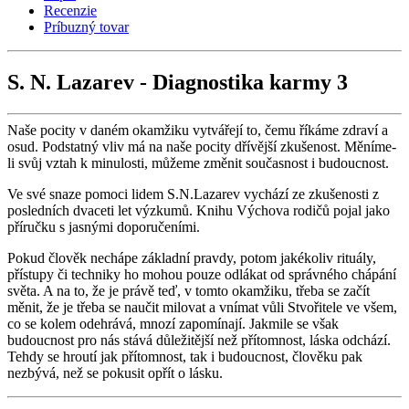
Recenzie
Príbuzný tovar
S. N. Lazarev - Diagnostika karmy 3
Naše pocity v daném okamžiku vytvářejí to, čemu říkáme zdraví a
osud. Podstatný vliv má na naše pocity dřívější zkušenost. Měníme-
li svůj vztah k minulosti, můžeme změnit současnost i budoucnost.
Ve své snaze pomoci lidem S.N.Lazarev vychází ze zkušenosti z
posledních dvaceti let výzkumů. Knihu Výchova rodičů pojal jako
příručku s jasnými doporučeními.
Pokud člověk nechápe základní pravdy, potom jakékoliv rituály,
přístupy či techniky ho mohou pouze odlákat od správného chápání
světa. A na to, že je právě teď, v tomto okamžiku, třeba se začít
měnit, že je třeba se naučit milovat a vnímat vůli Stvořitele ve všem,
co se kolem odehrává, mnozí zapomínají. Jakmile se však
budoucnost pro nás stává důležitější než přítomnost, láska odchází.
Tehdy se hroutí jak přítomnost, tak i budoucnost, člověku pak
nezbývá, než se pokusit opřít o lásku.