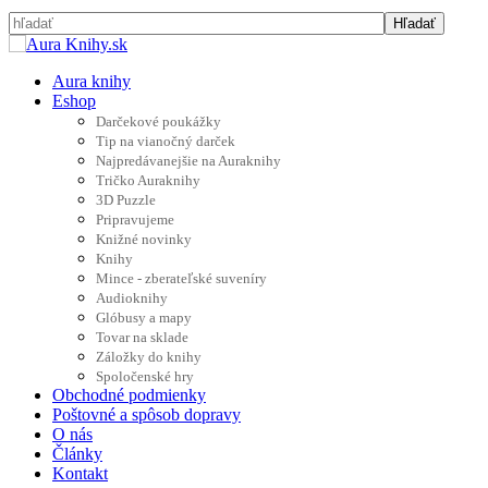
Aura knihy
Eshop
Darčekové poukážky
Tip na vianočný darček
Najpredávanejšie na Auraknihy
Tričko Auraknihy
3D Puzzle
Pripravujeme
Knižné novinky
Knihy
Mince - zberateľské suveníry
Audioknihy
Glóbusy a mapy
Tovar na sklade
Záložky do knihy
Spoločenské hry
Obchodné podmienky
Poštovné a spôsob dopravy
O nás
Články
Kontakt