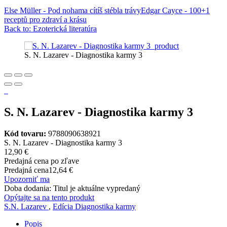
Else Müller - Pod nohama cítíš stébla trávy
Edgar Cayce - 100+1
receptů pro zdraví a krásu
Back to: Ezoterická literatúra
S. N. Lazarev - Diagnostika karmy 3
S. N. Lazarev - Diagnostika karmy 3
Kód tovaru:
9788090638921
S. N. Lazarev - Diagnostika karmy 3
12,90 €
Predajná cena po zľave
Predajná cena
12,64 €
Upozorniť ma
Doba dodania: Titul je aktuálne vypredaný
Opýtajte sa na tento produkt
S.N. Lazarev
,
Edícia Diagnostika karmy
Popis