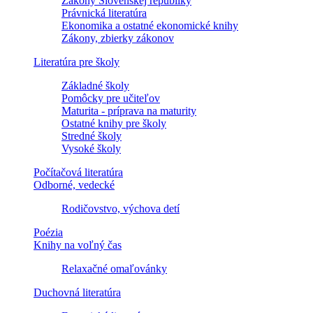
Zákony Slovenskej republiky
Právnická literatúra
Ekonomika a ostatné ekonomické knihy
Zákony, zbierky zákonov
Literatúra pre školy
Základné školy
Pomôcky pre učiteľov
Maturita - príprava na maturity
Ostatné knihy pre školy
Stredné školy
Vysoké školy
Počítačová literatúra
Odborné, vedecké
Rodičovstvo, výchova detí
Poézia
Knihy na voľný čas
Relaxačné omaľovánky
Duchovná literatúra