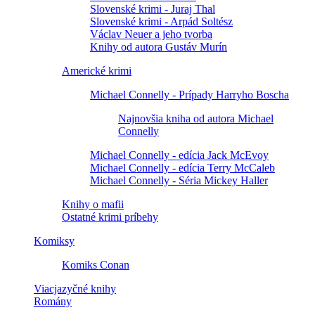
Slovenské krimi - Juraj Thal
Slovenské krimi - Arpád Soltész
Václav Neuer a jeho tvorba
Knihy od autora Gustáv Murín
Americké krimi
Michael Connelly - Prípady Harryho Boscha
Najnovšia kniha od autora Michael
Connelly
Michael Connelly - edícia Jack McEvoy
Michael Connelly - edícia Terry McCaleb
Michael Connelly - Séria Mickey Haller
Knihy o mafii
Ostatné krimi príbehy
Komiksy
Komiks Conan
Viacjazyčné knihy
Romány