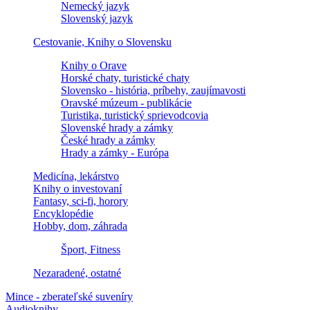
Nemecký jazyk
Slovenský jazyk
Cestovanie, Knihy o Slovensku
Knihy o Orave
Horské chaty, turistické chaty
Slovensko - história, príbehy, zaujímavosti
Oravské múzeum - publikácie
Turistika, turistický sprievodcovia
Slovenské hrady a zámky
České hrady a zámky
Hrady a zámky - Európa
Medicína, lekárstvo
Knihy o investovaní
Fantasy, sci-fi, horory
Encyklopédie
Hobby, dom, záhrada
Šport, Fitness
Nezaradené, ostatné
Mince - zberateľské suveníry
Audioknihy