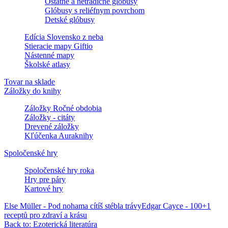
Ostatné a netradičné glóbusy
Glóbusy s reliéfnym povrchom
Detské glóbusy
Edícia Slovensko z neba
Stieracie mapy Giftio
Nástenné mapy
Školské atlasy
Tovar na sklade
Záložky do knihy
Záložky Ročné obdobia
Záložky - citáty
Drevené záložky
Kľúčenka Auraknihy
Spoločenské hry
Spoločenské hry roka
Hry pre páry
Kartové hry
Else Müller - Pod nohama cítíš stébla trávy
Edgar Cayce - 100+1
receptů pro zdraví a krásu
Back to: Ezoterická literatúra