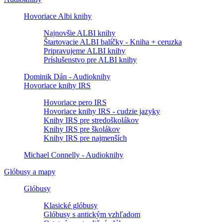
Hovoriace Albi knihy
Najnovšie ALBI knihy
Štartovacie ALBI balíčky - Kniha + ceruzka
Pripravujeme ALBI knihy
Príslušenstvo pre ALBI knihy
Dominik Dán - Audioknihy
Hovoriace knihy IRS
Hovoriace pero IRS
Hovoriace knihy IRS - cudzie jazyky
Knihy IRS pre stredoškolákov
Knihy IRS pre školákov
Knihy IRS pre najmenších
Michael Connelly - Audioknihy
Glóbusy a mapy
Glóbusy
Klasické glóbusy
Glóbusy s antickým vzhľadom