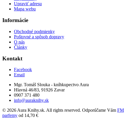
Upraviť adresu
Mapa webu
Informácie
Obchodné podmienky
Poštovné a spôsob dopravy
O nás
Články
Kontakt
Facebook
Email
Mgr. Tomáš Slouka - kníhkupectvo Aura
Hlavná 46/83, 91926 Zavar
0907 371 480
info@auraknihy.sk
© 2026 Aura Knihy.sk.
All rights reserved. Odporúčame Vám
FM
parfemy
od 14,70 €