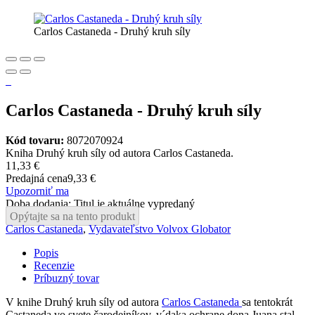
Carlos Castaneda - Druhý kruh síly
Carlos Castaneda - Druhý kruh síly
Kód tovaru:
8072070924
Kniha Druhý kruh síly od autora Carlos Castaneda.
11,33 €
Predajná cena
9,33 €
Upozorniť ma
Doba dodania: Titul je aktuálne vypredaný
Opýtajte sa na tento produkt
Carlos Castaneda
,
Vydavateľstvo Volvox Globator
Popis
Recenzie
Príbuzný tovar
V knihe Druhý kruh síly od autora
Carlos Castaneda
sa tentokrát
Castaneda vo svete čarodejníkov, v´daka ochrane dona Juana stal