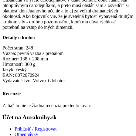
plnoprávnym čarodejníkom, a preto musí obstáť sám a osvedčiť si
platnosť don Juanovho učenie a to aj za veľmi dramatických
okolností. Ako bojovník vie, že je svetelná bytosť vybavená druhým
kruhom sily - druhou pozornosťou, ktorá mu dáva rýchlosť
potrebnú na vstup do iných dimenzií.
Detaily o knihe:
Počet strán: 248
Väzba: pevná väzba s prebalom
Rozmer: 138 x 208 mm
Hmotnosť: 360 g
Jazyk: český
EAN: 8072070924
Vydavateľstvo: Volvox Globator
Recenzie
Zatiaľ tu nie je žiadna recenzia pre tento tovar.
Účet na Auraknihy.sk
Prihlásiť / Registrovať
Objednávky