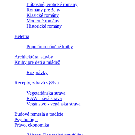
Ľúbostné, erotické romány
Romány pre ženy
Klasické romány
Moderné romány
Historické romány
Beletria
Populárno náučné knihy
Architektúra, stavby
Knihy pre deti a mládež
Rozprávky
Recepty, zdravá výživa
Vegetariánska strava
RAW - živá strava
Vegánstvo - vegánska strava
Ľudové remeslá a tradície
Psychológia
Právo, ekonomika