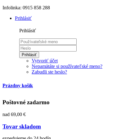
Infolinka: 0915 858 288
Prihlásiť
Prihlásiť
Prihlásiť
Vytvoriť účet
Nepamätáte si používateľské meno?
Zabudli ste heslo?
Prázdny košík
Poštovné zadarmo
nad 69,00 €
Tovar skladom
expedujeme do 24 hodín