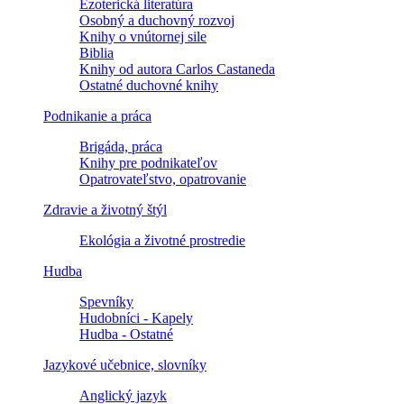
Ezoterická literatúra
Osobný a duchovný rozvoj
Knihy o vnútornej sile
Biblia
Knihy od autora Carlos Castaneda
Ostatné duchovné knihy
Podnikanie a práca
Brigáda, práca
Knihy pre podnikateľov
Opatrovateľstvo, opatrovanie
Zdravie a životný štýl
Ekológia a životné prostredie
Hudba
Spevníky
Hudobníci - Kapely
Hudba - Ostatné
Jazykové učebnice, slovníky
Anglický jazyk