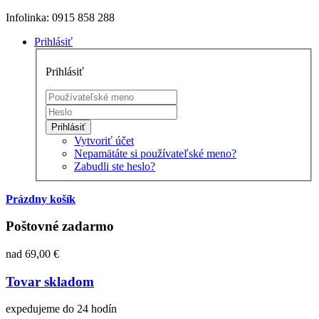
Infolinka: 0915 858 288
Prihlásiť
Prihlásiť
Prihlásiť
Vytvoriť účet
Nepamätáte si používateľské meno?
Zabudli ste heslo?
Prázdny košík
Poštovné zadarmo
nad 69,00 €
Tovar skladom
expedujeme do 24 hodín