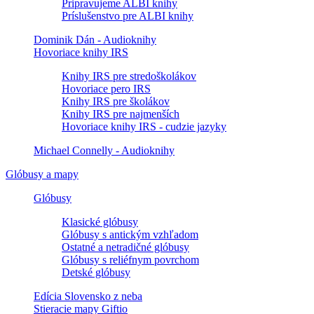
Pripravujeme ALBI knihy
Príslušenstvo pre ALBI knihy
Dominik Dán - Audioknihy
Hovoriace knihy IRS
Knihy IRS pre stredoškolákov
Hovoriace pero IRS
Knihy IRS pre školákov
Knihy IRS pre najmenších
Hovoriace knihy IRS - cudzie jazyky
Michael Connelly - Audioknihy
Glóbusy a mapy
Glóbusy
Klasické glóbusy
Glóbusy s antickým vzhľadom
Ostatné a netradičné glóbusy
Glóbusy s reliéfnym povrchom
Detské glóbusy
Edícia Slovensko z neba
Stieracie mapy Giftio