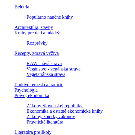
Beletria
Populárno náučné knihy
Architektúra, stavby
Knihy pre deti a mládež
Rozprávky
Recepty, zdravá výživa
RAW - živá strava
Vegánstvo - vegánska strava
Vegetariánska strava
Ľudové remeslá a tradície
Psychológia
Právo, ekonomika
Zákony Slovenskej republiky
Ekonomika a ostatné ekonomické knihy
Zákony, zbierky zákonov
Právnická literatúra
Literatúra pre školy