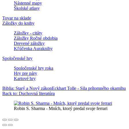
Nástenné mapy
Školské atlasy
Tovar na sklade
Záložky do knihy
Záložky - citáty
Záložky Ročné obdobia
Drevené záložky
Kľúčenka Auraknihy
Spoločenské hry
Spoločenské hry roka
Hry pre páry
Kartové hry
Biblia: Starý a Nový zákon
Eckhart Tolle - Sila prítomného okamihu
Back to: Duchovná literatúra
Robin S. Sharma - Mních, ktorý predal svoje ferrari