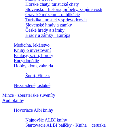
Horské chaty, turistické chaty
Slovensko - história, príbehy, zaujímavosti
Oravské múzeum - publikácie
Turistika, turistický sprievodcovia
Slovenské hrady a zámky
České hrady a zámky
Hrady a zámky - Európa
Medicína, lekárstvo
Knihy o investovaní
Fantasy, sci-fi, horory
Encyklopédie
Hobby, dom, záhrada
Šport, Fitness
Nezaradené, ostatné
Mince - zberateľské suveníry
Audioknihy
Hovoriace Albi knihy
Najnovšie ALBI knihy
Štartovacie ALBI balíčky - Kniha + ceruzka