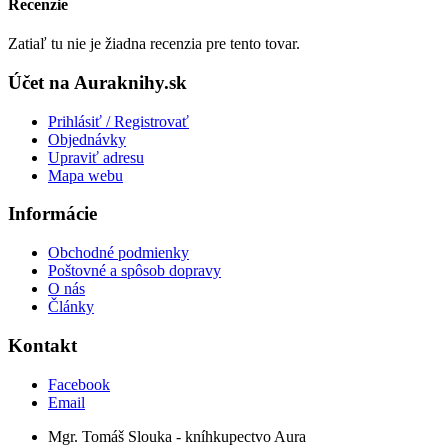
Recenzie
Zatiaľ tu nie je žiadna recenzia pre tento tovar.
Účet na Auraknihy.sk
Prihlásiť / Registrovať
Objednávky
Upraviť adresu
Mapa webu
Informácie
Obchodné podmienky
Poštovné a spôsob dopravy
O nás
Články
Kontakt
Facebook
Email
Mgr. Tomáš Slouka - kníhkupectvo Aura