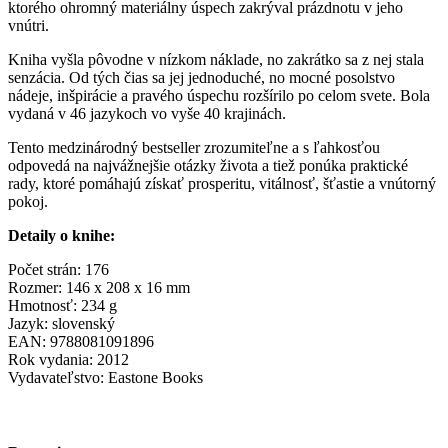
ktorého ohromný materiálny úspech zakrýval prázdnotu v jeho
vnútri.
Kniha vyšla pôvodne v nízkom náklade, no zakrátko sa z nej stala
senzácia. Od tých čias sa jej jednoduché, no mocné posolstvo
nádeje, inšpirácie a pravého úspechu rozšírilo po celom svete. Bola
vydaná v 46 jazykoch vo vyše 40 krajinách.
Tento medzinárodný bestseller zrozumiteľne a s ľahkosťou
odpovedá na najvážnejšie otázky života a tiež ponúka praktické
rady, ktoré pomáhajú získať prosperitu, vitálnosť, šťastie a vnútorný
pokoj.
Detaily o knihe:
Počet strán: 176
Rozmer: 146 x 208 x 16 mm
Hmotnosť: 234 g
Jazyk: slovenský
EAN: 9788081091896
Rok vydania: 2012
Vydavateľstvo: Eastone Books