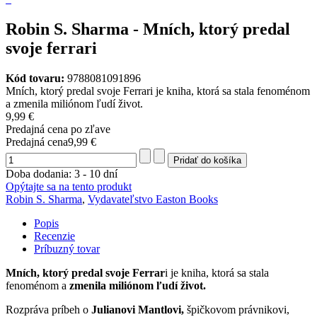
Robin S. Sharma - Mních, ktorý predal
svoje ferrari
Kód tovaru:
9788081091896
Mních, ktorý predal svoje Ferrari je kniha, ktorá sa stala fenoménom
a zmenila miliónom ľudí život.
9,99 €
Predajná cena po zľave
Predajná cena
9,99 €
Doba dodania: 3 - 10 dní
Opýtajte sa na tento produkt
Robin S. Sharma
,
Vydavateľstvo Easton Books
Popis
Recenzie
Príbuzný tovar
Mních, ktorý predal svoje Ferrar
i je kniha, ktorá sa stala
fenoménom a
zmenila miliónom ľudí život.
Rozpráva príbeh o
Julianovi Mantlovi,
špičkovom právnikovi,