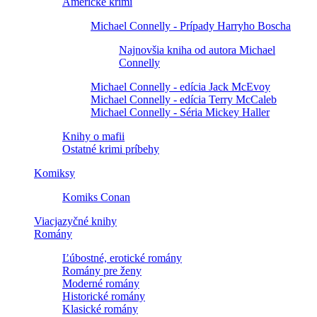
Americké krimi
Michael Connelly - Prípady Harryho Boscha
Najnovšia kniha od autora Michael
Connelly
Michael Connelly - edícia Jack McEvoy
Michael Connelly - edícia Terry McCaleb
Michael Connelly - Séria Mickey Haller
Knihy o mafii
Ostatné krimi príbehy
Komiksy
Komiks Conan
Viacjazyčné knihy
Romány
Ľúbostné, erotické romány
Romány pre ženy
Moderné romány
Historické romány
Klasické romány