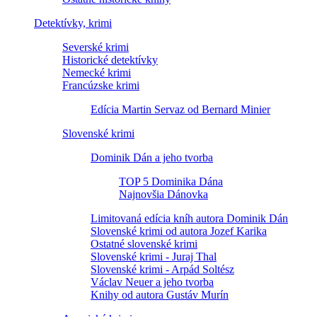
Detektívky, krimi
Severské krimi
Historické detektívky
Nemecké krimi
Francúzske krimi
Edícia Martin Servaz od Bernard Minier
Slovenské krimi
Dominik Dán a jeho tvorba
TOP 5 Dominika Dána
Najnovšia Dánovka
Limitovaná edícia kníh autora Dominik Dán
Slovenské krimi od autora Jozef Karika
Ostatné slovenské krimi
Slovenské krimi - Juraj Thal
Slovenské krimi - Arpád Soltész
Václav Neuer a jeho tvorba
Knihy od autora Gustáv Murín