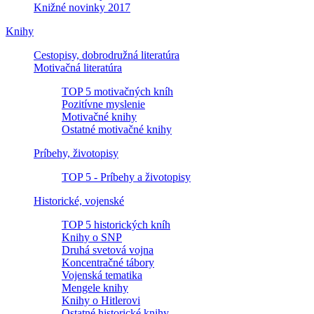
Knižné novinky 2017
Knihy
Cestopisy, dobrodružná literatúra
Motivačná literatúra
TOP 5 motivačných kníh
Pozitívne myslenie
Motivačné knihy
Ostatné motivačné knihy
Príbehy, životopisy
TOP 5 - Príbehy a životopisy
Historické, vojenské
TOP 5 historických kníh
Knihy o SNP
Druhá svetová vojna
Koncentračné tábory
Vojenská tematika
Mengele knihy
Knihy o Hitlerovi
Ostatné historické knihy