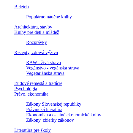
Beletria
Populárno náučné knihy
Architektúra, stavby
Knihy pre deti a mládež
Rozprávky
Recepty, zdravá výživa
RAW - živá strava
Vegánstvo - vegánska strava
Vegetariánska strava
Ľudové remeslá a tradície
Psychológia
Právo, ekonomika
Zákony Slovenskej republiky
Právnická literatúra
Ekonomika a ostatné ekonomické knihy
Zákony, zbierky zákonov
Literatúra pre školy