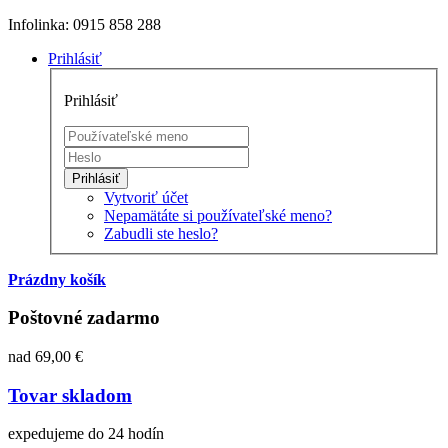
Infolinka: 0915 858 288
Prihlásiť
Prihlásiť
Prihlásiť
Vytvoriť účet
Nepamätáte si používateľské meno?
Zabudli ste heslo?
Prázdny košík
Poštovné zadarmo
nad 69,00 €
Tovar skladom
expedujeme do 24 hodín