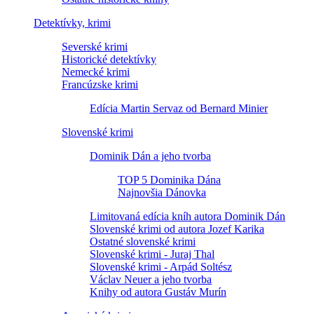
Detektívky, krimi
Severské krimi
Historické detektívky
Nemecké krimi
Francúzske krimi
Edícia Martin Servaz od Bernard Minier
Slovenské krimi
Dominik Dán a jeho tvorba
TOP 5 Dominika Dána
Najnovšia Dánovka
Limitovaná edícia kníh autora Dominik Dán
Slovenské krimi od autora Jozef Karika
Ostatné slovenské krimi
Slovenské krimi - Juraj Thal
Slovenské krimi - Arpád Soltész
Václav Neuer a jeho tvorba
Knihy od autora Gustáv Murín