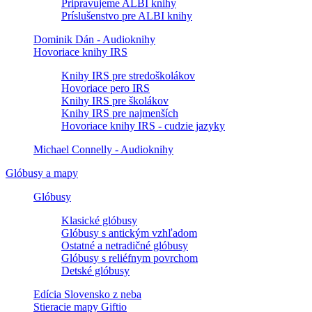
Pripravujeme ALBI knihy
Príslušenstvo pre ALBI knihy
Dominik Dán - Audioknihy
Hovoriace knihy IRS
Knihy IRS pre stredoškolákov
Hovoriace pero IRS
Knihy IRS pre školákov
Knihy IRS pre najmenších
Hovoriace knihy IRS - cudzie jazyky
Michael Connelly - Audioknihy
Glóbusy a mapy
Glóbusy
Klasické glóbusy
Glóbusy s antickým vzhľadom
Ostatné a netradičné glóbusy
Glóbusy s reliéfnym povrchom
Detské glóbusy
Edícia Slovensko z neba
Stieracie mapy Giftio