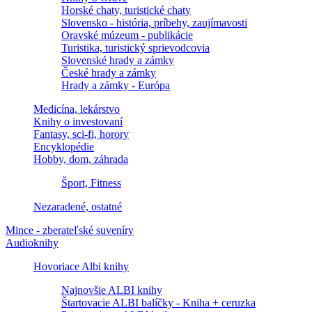
Horské chaty, turistické chaty
Slovensko - história, príbehy, zaujímavosti
Oravské múzeum - publikácie
Turistika, turistický sprievodcovia
Slovenské hrady a zámky
České hrady a zámky
Hrady a zámky - Európa
Medicína, lekárstvo
Knihy o investovaní
Fantasy, sci-fi, horory
Encyklopédie
Hobby, dom, záhrada
Šport, Fitness
Nezaradené, ostatné
Mince - zberateľské suveníry
Audioknihy
Hovoriace Albi knihy
Najnovšie ALBI knihy
Štartovacie ALBI balíčky - Kniha + ceruzka