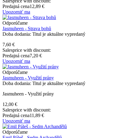
Salesprice with discount:
Predajná cena
12,89 €
Upozorniť ma
Odporúčame
Jasmuheen - Strava bohů
Doba dodania: Titul je aktuálne vypredaný
7,60 €
Salesprice with discount:
Predajná cena
7,20 €
Upozorniť ma
Odporúčame
Jasmuheen - Využití prány
Doba dodania: Titul je aktuálne vypredaný
Jasmuheen - Využití prány
12,00 €
Salesprice with discount:
Predajná cena
11,89 €
Upozorniť ma
Odporúčame
Emil Páleš - Sedm Archandělů