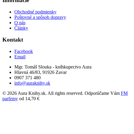
Informácie
Obchodné podmienky
Poštovné a spôsob dopravy
O nás
Články
Kontakt
Facebook
Email
Mgr. Tomáš Slouka - kníhkupectvo Aura
Hlavná 46/83, 91926 Zavar
0907 371 480
info@auraknihy.sk
© 2026 Aura Knihy.sk.
All rights reserved. Odporúčame Vám
FM
parfemy
od 14,70 €