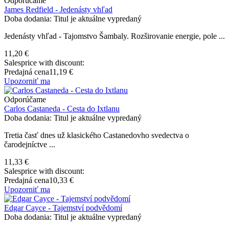
Odporúčame
James Redfield - Jedenásty vhľad
Doba dodania: Titul je aktuálne vypredaný
Jedenásty vhľad - Tajomstvo Šambaly. Rozširovanie energie, pole ...
11,20 €
Salesprice with discount:
Predajná cena
11,19 €
Upozorniť ma
Odporúčame
Carlos Castaneda - Cesta do Ixtlanu
Doba dodania: Titul je aktuálne vypredaný
Tretia časť dnes už klasického Castanedovho svedectva o
čarodejníctve ...
11,33 €
Salesprice with discount:
Predajná cena
10,33 €
Upozorniť ma
Edgar Cayce - Tajemství podvědomí
Doba dodania: Titul je aktuálne vypredaný