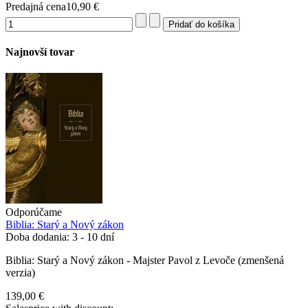
Predajná cena
10,90 €
Najnovší tovar
Odporúčame
Biblia: Starý a Nový zákon
Doba dodania: 3 - 10 dní
Biblia: Starý a Nový zákon - Majster Pavol z Levoče (zmenšená
verzia)
139,00 €