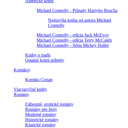
Americké krimi
Michael Connelly - Prípady Harryho Boscha
Najnovšia kniha od autora Michael
Connelly
Michael Connelly - edícia Jack McEvoy
Michael Connelly - edícia Terry McCaleb
Michael Connelly - Séria Mickey Haller
Knihy o mafii
Ostatné krimi príbehy
Komiksy
Komiks Conan
Viacjazyčné knihy
Romány
Ľúbostné, erotické romány
Romány pre ženy
Moderné romány
Historické romány
Klasické romány