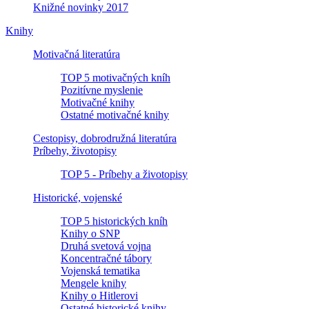
Knižné novinky 2017
Knihy
Motivačná literatúra
TOP 5 motivačných kníh
Pozitívne myslenie
Motivačné knihy
Ostatné motivačné knihy
Cestopisy, dobrodružná literatúra
Príbehy, životopisy
TOP 5 - Príbehy a životopisy
Historické, vojenské
TOP 5 historických kníh
Knihy o SNP
Druhá svetová vojna
Koncentračné tábory
Vojenská tematika
Mengele knihy
Knihy o Hitlerovi
Ostatné historické knihy