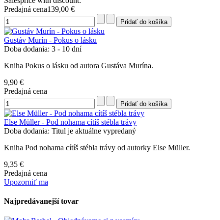
Salesprice with discount:
Predajná cena
139,00 €
Gustáv Murín - Pokus o lásku
Doba dodania: 3 - 10 dní
Kniha Pokus o lásku od autora Gustáva Murína.
9,90 €
Predajná cena
Else Müller - Pod nohama cítíš stébla trávy
Doba dodania: Titul je aktuálne vypredaný
Kniha Pod nohama cítíš stébla trávy od autorky Else Müller.
9,35 €
Predajná cena
Upozorniť ma
Najpredávanejší tovar