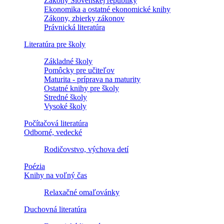
Zákony Slovenskej republiky
Ekonomika a ostatné ekonomické knihy
Zákony, zbierky zákonov
Právnická literatúra
Literatúra pre školy
Základné školy
Pomôcky pre učiteľov
Maturita - príprava na maturity
Ostatné knihy pre školy
Stredné školy
Vysoké školy
Počítačová literatúra
Odborné, vedecké
Rodičovstvo, výchova detí
Poézia
Knihy na voľný čas
Relaxačné omaľovánky
Duchovná literatúra