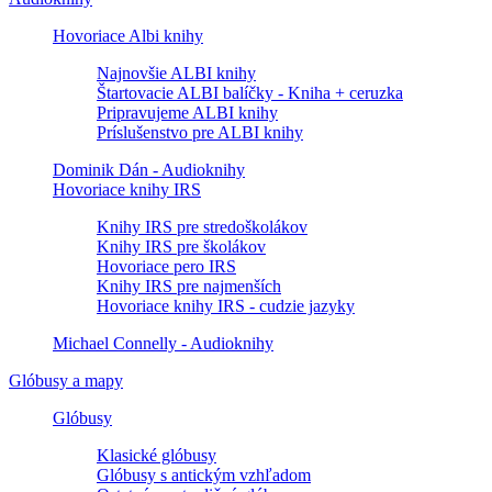
Hovoriace Albi knihy
Najnovšie ALBI knihy
Štartovacie ALBI balíčky - Kniha + ceruzka
Pripravujeme ALBI knihy
Príslušenstvo pre ALBI knihy
Dominik Dán - Audioknihy
Hovoriace knihy IRS
Knihy IRS pre stredoškolákov
Knihy IRS pre školákov
Hovoriace pero IRS
Knihy IRS pre najmenších
Hovoriace knihy IRS - cudzie jazyky
Michael Connelly - Audioknihy
Glóbusy a mapy
Glóbusy
Klasické glóbusy
Glóbusy s antickým vzhľadom