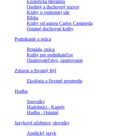
Ezoterická literatúra
Osobný a duchovný rozvoj
Knihy o vnútornej sile
Biblia
Knihy od autora Carlos Castaneda
Ostatné duchovné knihy
Podnikanie a práca
Brigáda, práca
Knihy pre podnikateľov
Opatrovateľstvo, opatrovanie
Zdravie a životný štýl
Ekológia a životné prostredie
Hudba
Spevníky
Hudobníci - Kapely
Hudba - Ostatné
Jazykové učebnice, slovníky
Anglický jazyk