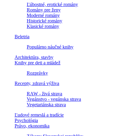
Ľúbostné, erotické romány
Romány pre ženy
Moderné romány
Historické romány
Klasické romány
Beletria
Populárno náučné knihy
Architektúra, stavby
Knihy pre deti a mládež
Rozprávky
Recepty, zdravá výživa
RAW - živá strava
Vegánstvo - vegánska strava
Vegetariánska strava
Ľudové remeslá a tradície
Psychológia
Právo, ekonomika