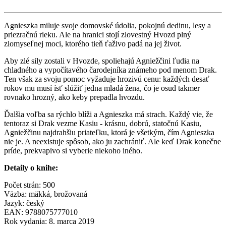
Agnieszka miluje svoje domovské údolia, pokojnú dedinu, lesy a
priezračnú rieku. Ale na hranici stojí zlovestný Hvozd plný
zlomyseľnej moci, ktorého tieň ťaživo padá na jej život.
Aby zlé sily zostali v Hvozde, spoliehajú Agniežčini ľudia na
chladného a vypočítavého čarodejníka známeho pod menom Drak.
Ten však za svoju pomoc vyžaduje hrozivú cenu: každých desať
rokov mu musí ísť slúžiť jedna mladá žena, čo je osud takmer
rovnako hrozný, ako keby prepadla hvozdu.
Ďalšia voľba sa rýchlo blíži a Agnieszka má strach. Každý vie, že
tentoraz si Drak vezme Kasiu - krásnu, dobrú, statočnú Kasiu,
Agniežčinu najdrahšiu priateľku, ktorá je všetkým, čím Agnieszka
nie je. A neexistuje spôsob, ako ju zachrániť. Ale keď Drak konečne
príde, prekvapivo si vyberie niekoho iného.
Detaily o knihe:
Počet strán: 500
Väzba: mäkká, brožovaná
Jazyk: český
EAN: 9788075777010
Rok vydania: 8. marca 2019