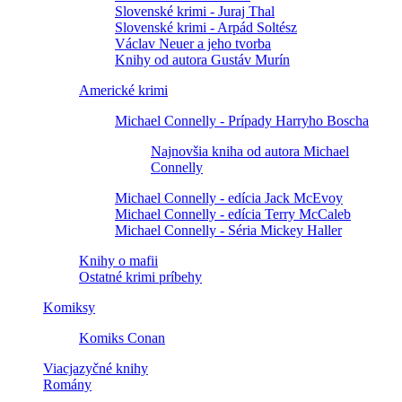
Slovenské krimi - Juraj Thal
Slovenské krimi - Arpád Soltész
Václav Neuer a jeho tvorba
Knihy od autora Gustáv Murín
Americké krimi
Michael Connelly - Prípady Harryho Boscha
Najnovšia kniha od autora Michael
Connelly
Michael Connelly - edícia Jack McEvoy
Michael Connelly - edícia Terry McCaleb
Michael Connelly - Séria Mickey Haller
Knihy o mafii
Ostatné krimi príbehy
Komiksy
Komiks Conan
Viacjazyčné knihy
Romány