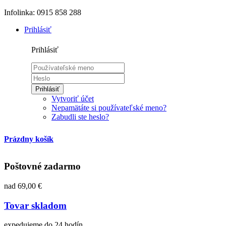
Infolinka: 0915 858 288
Prihlásiť
Prihlásiť
Prihlásiť
Vytvoriť účet
Nepamätáte si používateľské meno?
Zabudli ste heslo?
Prázdny košík
Poštovné zadarmo
nad 69,00 €
Tovar skladom
expedujeme do 24 hodín