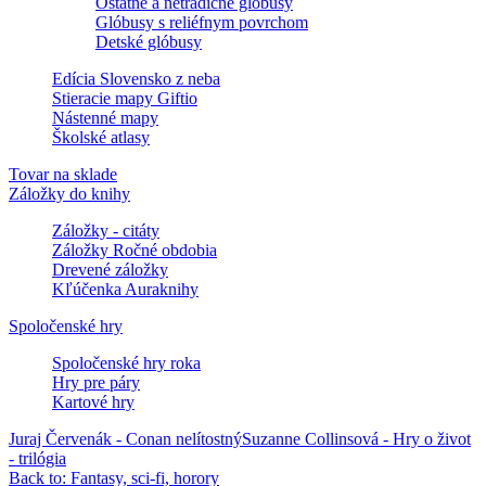
Ostatné a netradičné glóbusy
Glóbusy s reliéfnym povrchom
Detské glóbusy
Edícia Slovensko z neba
Stieracie mapy Giftio
Nástenné mapy
Školské atlasy
Tovar na sklade
Záložky do knihy
Záložky - citáty
Záložky Ročné obdobia
Drevené záložky
Kľúčenka Auraknihy
Spoločenské hry
Spoločenské hry roka
Hry pre páry
Kartové hry
Juraj Červenák - Conan nelítostný
Suzanne Collinsová - Hry o život
- trilógia
Back to: Fantasy, sci-fi, horory