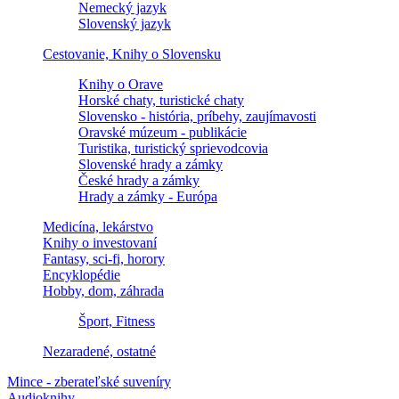
Nemecký jazyk
Slovenský jazyk
Cestovanie, Knihy o Slovensku
Knihy o Orave
Horské chaty, turistické chaty
Slovensko - história, príbehy, zaujímavosti
Oravské múzeum - publikácie
Turistika, turistický sprievodcovia
Slovenské hrady a zámky
České hrady a zámky
Hrady a zámky - Európa
Medicína, lekárstvo
Knihy o investovaní
Fantasy, sci-fi, horory
Encyklopédie
Hobby, dom, záhrada
Šport, Fitness
Nezaradené, ostatné
Mince - zberateľské suveníry
Audioknihy