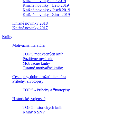
Knižné novinky - Jar 2019
Knižné novinky - Leto 2019
Knižné novinky - Jeseň 2019
Knižné novinky - Zima 2019
Knižné novinky 2018
Knižné novinky 2017
Knihy
Motivačná literatúra
TOP 5 motivačných kníh
Pozitívne myslenie
Motivačné knihy
Ostatné motivačné knihy
Cestopisy, dobrodružná literatúra
Príbehy, životopisy
TOP 5 - Príbehy a životopisy
Historické, vojenské
TOP 5 historických kníh
Knihy o SNP