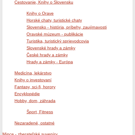
Cestovanie, Knihy o Slovensku
Knihy o Orave
Horské chaty, turistické chaty
Slovensko - história, príbehy, zaujímavosti
Oravské múzeum - publikácie
Turistika, turistický sprievodcovia
Slovenské hrady a zámky
České hrady a zámky
Hrady a zámky - Európa
Medicína, lekárstvo
Knihy o investovaní
Fantasy, sci-fi, horory
Encyklopédie
Hobby, dom, záhrada
Šport, Fitness
Nezaradené, ostatné
Mince - zberateľské suveníry