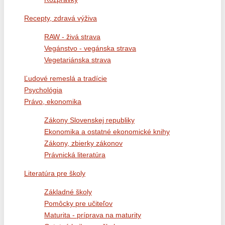
Recepty, zdravá výživa
RAW - živá strava
Vegánstvo - vegánska strava
Vegetariánska strava
Ľudové remeslá a tradície
Psychológia
Právo, ekonomika
Zákony Slovenskej republiky
Ekonomika a ostatné ekonomické knihy
Zákony, zbierky zákonov
Právnická literatúra
Literatúra pre školy
Základné školy
Pomôcky pre učiteľov
Maturita - príprava na maturity