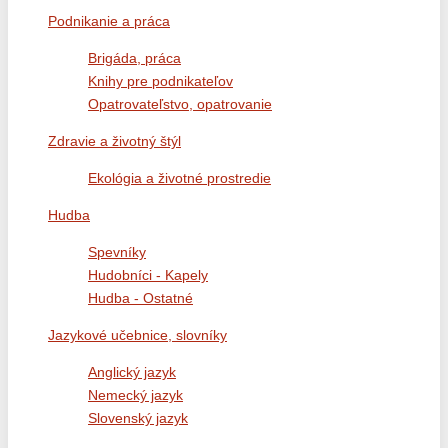
Podnikanie a práca
Brigáda, práca
Knihy pre podnikateľov
Opatrovateľstvo, opatrovanie
Zdravie a životný štýl
Ekológia a životné prostredie
Hudba
Spevníky
Hudobníci - Kapely
Hudba - Ostatné
Jazykové učebnice, slovníky
Anglický jazyk
Nemecký jazyk
Slovenský jazyk