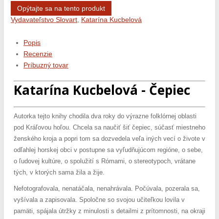
Opýtajte sa na tento produkt
Vydavateľstvo Slovart
,
Katarína Kucbelová
Popis
Recenzie
Príbuzný tovar
Katarína Kucbelová - Čepiec
Autorka tejto knihy chodila dva roky do výrazne folklórnej oblasti
pod Kráľovou hoľou. Chcela sa naučiť šiť čepiec, súčasť miestneho
ženského kroja a popri tom sa dozvedela veľa iných vecí o živote v
odľahlej horskej obci v postupne sa vyľudňujúcom regióne, o sebe,
o ľudovej kultúre, o spolužití s Rómami, o stereotypoch, vrátane
tých, v ktorých sama žila a žije.
Nefotografovala, nenatáčala, nenahrávala. Počúvala, pozerala sa,
vyšívala a zapisovala. Spoločne so svojou učiteľkou lovila v
pamäti, spájala útržky z minulosti s detailmi z prítomnosti, na okraji