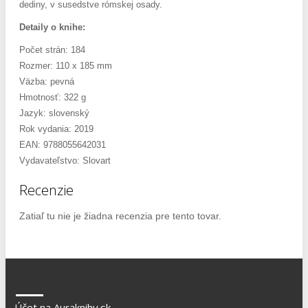
dediny, v susedstve rómskej osady.
Detaily o knihe:
Počet strán: 184
Rozmer: 110 x 185 mm
Väzba: pevná
Hmotnosť: 322 g
Jazyk: slovenský
Rok vydania: 2019
EAN: 9788055642031
Vydavateľstvo: Slovart
Recenzie
Zatiaľ tu nie je žiadna recenzia pre tento tovar.
Účet na Auraknihy.sk