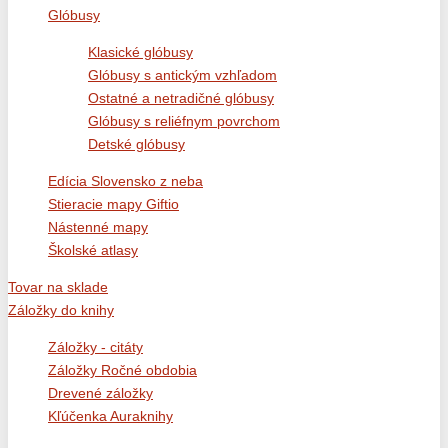
Glóbusy
Klasické glóbusy
Glóbusy s antickým vzhľadom
Ostatné a netradičné glóbusy
Glóbusy s reliéfnym povrchom
Detské glóbusy
Edícia Slovensko z neba
Stieracie mapy Giftio
Nástenné mapy
Školské atlasy
Tovar na sklade
Záložky do knihy
Záložky - citáty
Záložky Ročné obdobia
Drevené záložky
Kľúčenka Auraknihy