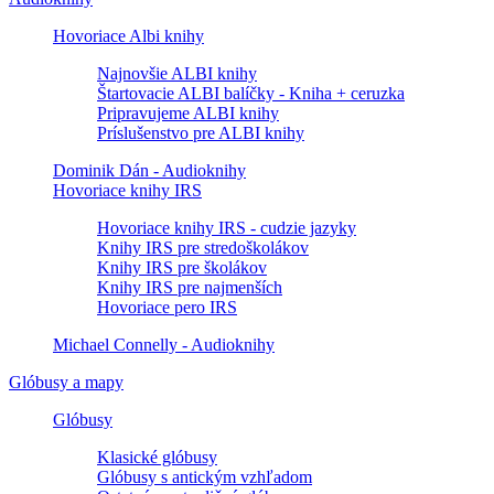
Hovoriace Albi knihy
Najnovšie ALBI knihy
Štartovacie ALBI balíčky - Kniha + ceruzka
Pripravujeme ALBI knihy
Príslušenstvo pre ALBI knihy
Dominik Dán - Audioknihy
Hovoriace knihy IRS
Hovoriace knihy IRS - cudzie jazyky
Knihy IRS pre stredoškolákov
Knihy IRS pre školákov
Knihy IRS pre najmenších
Hovoriace pero IRS
Michael Connelly - Audioknihy
Glóbusy a mapy
Glóbusy
Klasické glóbusy
Glóbusy s antickým vzhľadom