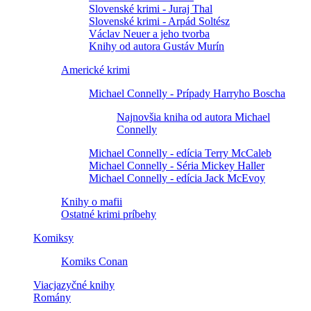
Slovenské krimi - Juraj Thal
Slovenské krimi - Arpád Soltész
Václav Neuer a jeho tvorba
Knihy od autora Gustáv Murín
Americké krimi
Michael Connelly - Prípady Harryho Boscha
Najnovšia kniha od autora Michael
Connelly
Michael Connelly - edícia Terry McCaleb
Michael Connelly - Séria Mickey Haller
Michael Connelly - edícia Jack McEvoy
Knihy o mafii
Ostatné krimi príbehy
Komiksy
Komiks Conan
Viacjazyčné knihy
Romány