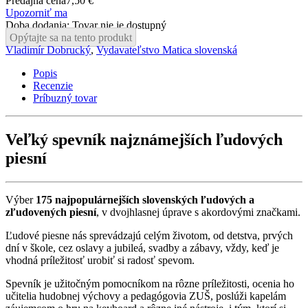
Predajná cena
7,50 €
Upozorniť ma
Doba dodania: Tovar nie je dostupný
Opýtajte sa na tento produkt
Vladimír Dobrucký
,
Vydavateľstvo Matica slovenská
Popis
Recenzie
Príbuzný tovar
Veľký spevník najznámejších ľudových
piesní
Výber
175 najpopulárnejších slovenských ľudových a
zľudovených piesní
, v dvojhlasnej úprave s akordovými značkami.
Ľudové piesne nás sprevádzajú celým životom, od detstva, prvých
dní v škole, cez oslavy a jubileá, svadby a zábavy, vždy, keď je
vhodná príležitosť urobiť si radosť spevom.
Spevník je užitočným pomocníkom na rôzne príležitosti, ocenia ho
učitelia hudobnej výchovy a pedagógovia ZUŠ, poslúži kapelám