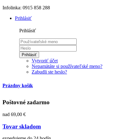
Infolinka: 0915 858 288
Prihlásiť
Prihlásiť
Prihlásiť
Vytvoriť účet
Nepamätáte si používateľské meno?
Zabudli ste heslo?
Prázdny košík
Poštovné zadarmo
nad 69,00 €
Tovar skladom
expedujeme do 24 hodín