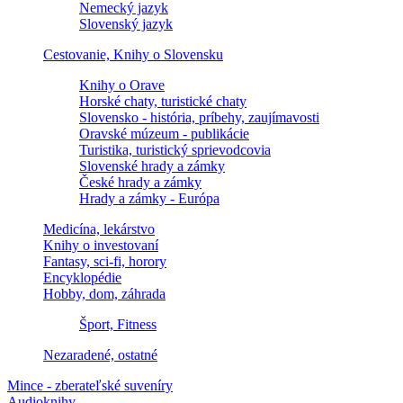
Nemecký jazyk
Slovenský jazyk
Cestovanie, Knihy o Slovensku
Knihy o Orave
Horské chaty, turistické chaty
Slovensko - história, príbehy, zaujímavosti
Oravské múzeum - publikácie
Turistika, turistický sprievodcovia
Slovenské hrady a zámky
České hrady a zámky
Hrady a zámky - Európa
Medicína, lekárstvo
Knihy o investovaní
Fantasy, sci-fi, horory
Encyklopédie
Hobby, dom, záhrada
Šport, Fitness
Nezaradené, ostatné
Mince - zberateľské suveníry
Audioknihy