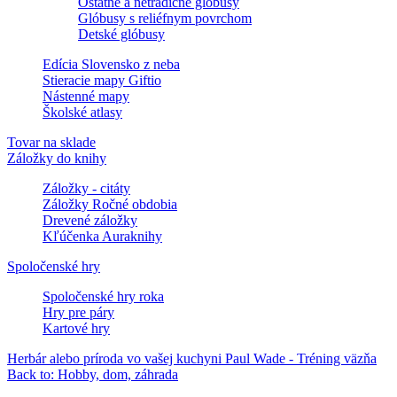
Ostatné a netradičné glóbusy
Glóbusy s reliéfnym povrchom
Detské glóbusy
Edícia Slovensko z neba
Stieracie mapy Giftio
Nástenné mapy
Školské atlasy
Tovar na sklade
Záložky do knihy
Záložky - citáty
Záložky Ročné obdobia
Drevené záložky
Kľúčenka Auraknihy
Spoločenské hry
Spoločenské hry roka
Hry pre páry
Kartové hry
Herbár alebo príroda vo vašej kuchyni
Paul Wade - Tréning väzňa
Back to: Hobby, dom, záhrada