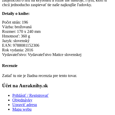
záujemcom o hru na keyboard a rôzne iné nástroje, i tým, ktorí si
chcú jednoducho zaspievať tie naše najkrajšie ľudovky.
Detaily o knihe:
Počet strán: 196
Väzba: brožovaná
Rozmer: 170 x 240 mm
Hmotnosť: 360 g
Jazyk: slovenský
EAN: 9788081152306
Rok vydania: 2016
Vydavateľstvo: Vydavateľstvo Matice slovenskej
Recenzie
Zatiaľ tu nie je žiadna recenzia pre tento tovar.
Účet na Auraknihy.sk
Prihlásiť / Registrovať
Objednávky
Upraviť adresu
Mapa webu