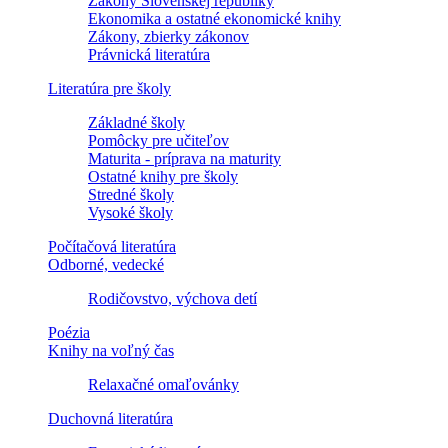
Zákony Slovenskej republiky
Ekonomika a ostatné ekonomické knihy
Zákony, zbierky zákonov
Právnická literatúra
Literatúra pre školy
Základné školy
Pomôcky pre učiteľov
Maturita - príprava na maturity
Ostatné knihy pre školy
Stredné školy
Vysoké školy
Počítačová literatúra
Odborné, vedecké
Rodičovstvo, výchova detí
Poézia
Knihy na voľný čas
Relaxačné omaľovánky
Duchovná literatúra