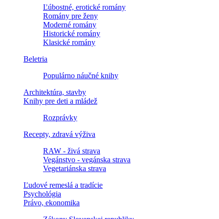
Ľúbostné, erotické romány
Romány pre ženy
Moderné romány
Historické romány
Klasické romány
Beletria
Populárno náučné knihy
Architektúra, stavby
Knihy pre deti a mládež
Rozprávky
Recepty, zdravá výživa
RAW - živá strava
Vegánstvo - vegánska strava
Vegetariánska strava
Ľudové remeslá a tradície
Psychológia
Právo, ekonomika