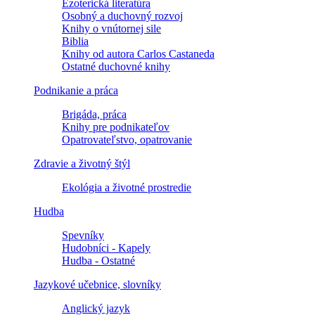
Ezoterická literatúra
Osobný a duchovný rozvoj
Knihy o vnútornej sile
Biblia
Knihy od autora Carlos Castaneda
Ostatné duchovné knihy
Podnikanie a práca
Brigáda, práca
Knihy pre podnikateľov
Opatrovateľstvo, opatrovanie
Zdravie a životný štýl
Ekológia a životné prostredie
Hudba
Spevníky
Hudobníci - Kapely
Hudba - Ostatné
Jazykové učebnice, slovníky
Anglický jazyk