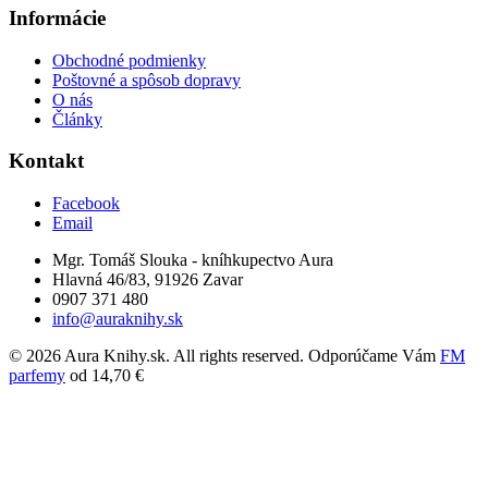
Informácie
Obchodné podmienky
Poštovné a spôsob dopravy
O nás
Články
Kontakt
Facebook
Email
Mgr. Tomáš Slouka - kníhkupectvo Aura
Hlavná 46/83, 91926 Zavar
0907 371 480
info@auraknihy.sk
© 2026 Aura Knihy.sk.
All rights reserved. Odporúčame Vám
FM
parfemy
od 14,70 €