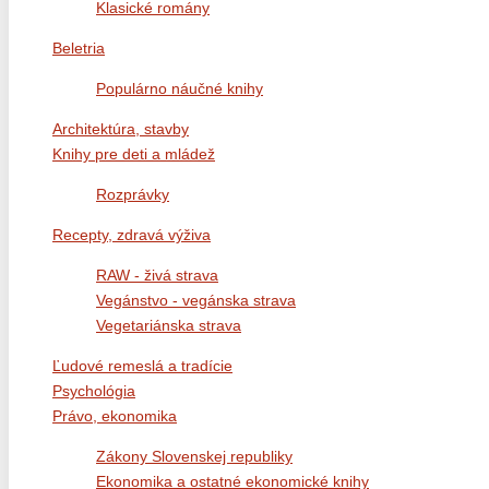
Klasické romány
Beletria
Populárno náučné knihy
Architektúra, stavby
Knihy pre deti a mládež
Rozprávky
Recepty, zdravá výživa
RAW - živá strava
Vegánstvo - vegánska strava
Vegetariánska strava
Ľudové remeslá a tradície
Psychológia
Právo, ekonomika
Zákony Slovenskej republiky
Ekonomika a ostatné ekonomické knihy