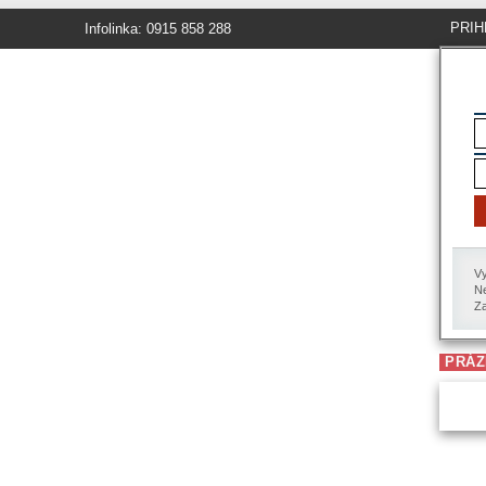
PRIH
Infolinka: 0915 858 288
Vy
Ne
Za
PRÁZ