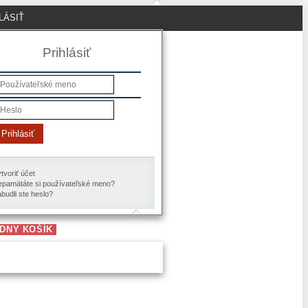
LÁSIŤ
Prihlásiť
Prihlásiť
tvoriť účet
pamätáte si používateľské meno?
budli ste heslo?
DNY KOŠÍK