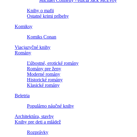
Michael Connelly - edícia Jack McEvoy
Knihy o mafii
Ostatné krimi príbehy
Komiksy
Komiks Conan
Viacjazyčné knihy
Romány
Ľúbostné, erotické romány
Romány pre ženy
Moderné romány
Historické romány
Klasické romány
Beletria
Populárno náučné knihy
Architektúra, stavby
Knihy pre deti a mládež
Rozprávky