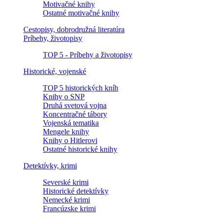
Motivačné knihy
Ostatné motivačné knihy
Cestopisy, dobrodružná literatúra
Príbehy, životopisy
TOP 5 - Príbehy a životopisy
Historické, vojenské
TOP 5 historických kníh
Knihy o SNP
Druhá svetová vojna
Koncentračné tábory
Vojenská tematika
Mengele knihy
Knihy o Hitlerovi
Ostatné historické knihy
Detektívky, krimi
Severské krimi
Historické detektívky
Nemecké krimi
Francúzske krimi