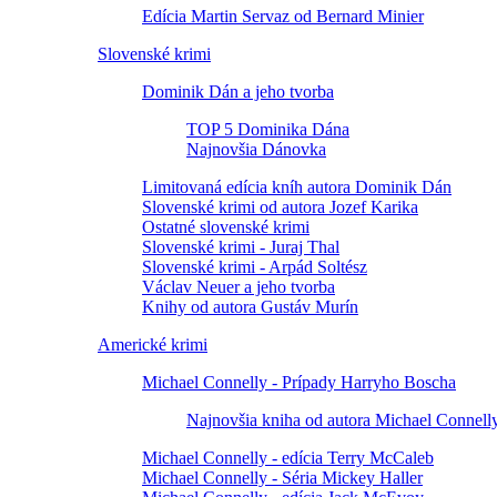
Edícia Martin Servaz od Bernard Minier
Slovenské krimi
Dominik Dán a jeho tvorba
TOP 5 Dominika Dána
Najnovšia Dánovka
Limitovaná edícia kníh autora Dominik Dán
Slovenské krimi od autora Jozef Karika
Ostatné slovenské krimi
Slovenské krimi - Juraj Thal
Slovenské krimi - Arpád Soltész
Václav Neuer a jeho tvorba
Knihy od autora Gustáv Murín
Americké krimi
Michael Connelly - Prípady Harryho Boscha
Najnovšia kniha od autora Michael Connell
Michael Connelly - edícia Terry McCaleb
Michael Connelly - Séria Mickey Haller