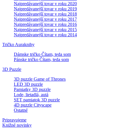
Najpredávanejší tovar v roku 2020
Najpredávanejší tovar v roku 2019
Najpredávanejší tovar v roku 2018
Najpredávanejší tovar v roku 2017
Najpredávanejší tovar v roku 2016
Najpredávanejší tovar v roku 2015
Najpredávanejší tovar v roku 2014
Tričko Auraknihy
Dámske tričko Čítam, teda som
Pánske tričko Čítam, teda som
3D Puzzle
3D puzzle Game of Thrones
LED 3D puzzle
Pamiatky 3D puzzle
Lode, lietadlá, autá
SET pamiatok 3D puzzle
4D puzzle Cityscape
Ostatné
Pripravujeme
Knižné novinky