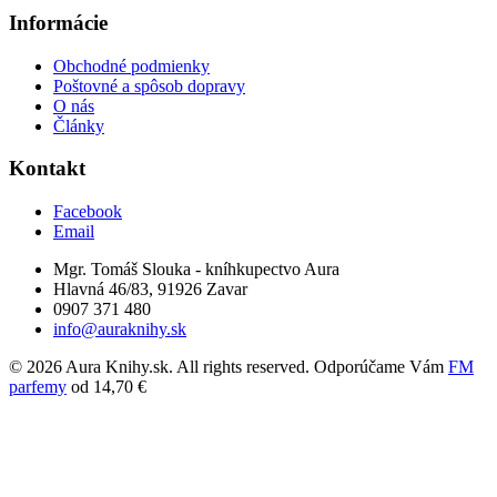
Informácie
Obchodné podmienky
Poštovné a spôsob dopravy
O nás
Články
Kontakt
Facebook
Email
Mgr. Tomáš Slouka - kníhkupectvo Aura
Hlavná 46/83, 91926 Zavar
0907 371 480
info@auraknihy.sk
© 2026 Aura Knihy.sk.
All rights reserved. Odporúčame Vám
FM
parfemy
od 14,70 €