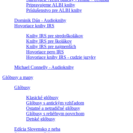
Pripravujeme ALBI knihy
Príslušenstvo pre ALBI knihy
Dominik Dán - Audioknihy
Hovoriace knihy IRS
Knihy IRS pre stredoškolákov
Knihy IRS pre školákov
Knihy IRS pre najmenších
Hovoriace pero IRS
Hovoriace knihy IRS - cudzie jazyky
Michael Connelly - Audioknihy
Glóbusy a mapy
Glóbusy
Klasické glóbusy
Glóbusy s antickým vzhľadom
Ostatné a netradičné glóbusy
Glóbusy s reliéfnym povrchom
Detské glóbusy
Edícia Slovensko z neba