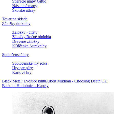
Stieracie mapy Giftio
Nástenné mapy
Školské atlasy
Tovar na sklade
Záložky do knihy
Záložky - citáty
Záložky Ročné obdobia
Drevené záložky
Kľúčenka Auraknihy
Spoločenské hry
Spoločenské hry roka
Hry pre páry
Kartové hry
Black Metal: Evoluce kultu
Albert Mudrian - Choosing Death CZ
Back to: Hudobníci - Kapely