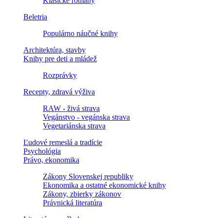
Klasické romány
Beletria
Populárno náučné knihy
Architektúra, stavby
Knihy pre deti a mládež
Rozprávky
Recepty, zdravá výživa
RAW - živá strava
Vegánstvo - vegánska strava
Vegetariánska strava
Ľudové remeslá a tradície
Psychológia
Právo, ekonomika
Zákony Slovenskej republiky
Ekonomika a ostatné ekonomické knihy
Zákony, zbierky zákonov
Právnická literatúra