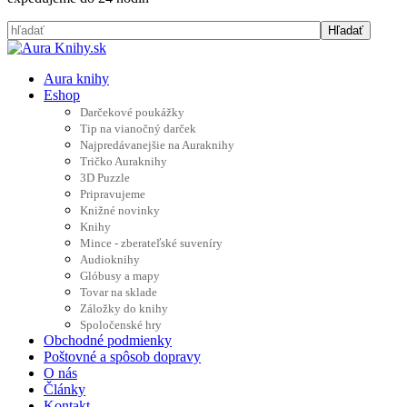
Aura knihy
Eshop
Darčekové poukážky
Tip na vianočný darček
Najpredávanejšie na Auraknihy
Tričko Auraknihy
3D Puzzle
Pripravujeme
Knižné novinky
Knihy
Mince - zberateľské suveníry
Audioknihy
Glóbusy a mapy
Tovar na sklade
Záložky do knihy
Spoločenské hry
Obchodné podmienky
Poštovné a spôsob dopravy
O nás
Články
Kontakt