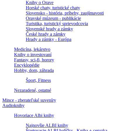
Knihy o Orave
Horské chaty, turistické chaty
Slovensko - história, príbehy, zaujímavosti
Oravské múzeum - publikácie
Turistika, turistický sprievodcovia
Slovenské hrady a zámky
České hrady a zámky
Hrady a zámky - Európa
Medicína, lekárstvo
Knihy o investovaní
Fantasy, sci-fi, horory
Encyklopédie
Hobby, dom, záhrada
Šport, Fitness
Nezaradené, ostatné
Mince - zberateľské suveníry
Audioknihy
Hovoriace Albi knihy
Najnovšie ALBI knihy
Štartovacie ALBI balíčky - Kniha + ceruzka