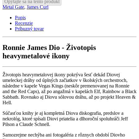
Opýtajte sa na tento produkt
Metal Gate
,
James Curl
Popis
Recenzie
Príbuzný tovar
Ronnie James Dio - Životopis
heavymetalové ikony
Životopis heavymetalovej ikony pokrýva šesť dekád Diovej
umeleckej dráhy od úplných začiatkov v školských orchestroch,
následne v kapele Vegas Kings (neskôr premenovanej na Ronnie
and the Red Caps), až po angažmá v kapelách Elf, Rainbow a Black
Sabbath. Rovnako aj Diovu sólovou dráhu, až po projekt Heaven &
Hell.
Súčasťou knihy je aj kompletná Diova diskografia, predslov a
nekrológ, ktoré spísali Diovi priatelia a dlhoroční spoluhráči Jeff
Pilson a Claude Schnell.
Samozrejme nechýba ani fotogaléria z rôznych období Diovho