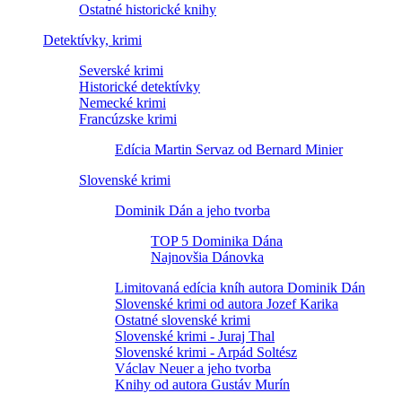
Ostatné historické knihy
Detektívky, krimi
Severské krimi
Historické detektívky
Nemecké krimi
Francúzske krimi
Edícia Martin Servaz od Bernard Minier
Slovenské krimi
Dominik Dán a jeho tvorba
TOP 5 Dominika Dána
Najnovšia Dánovka
Limitovaná edícia kníh autora Dominik Dán
Slovenské krimi od autora Jozef Karika
Ostatné slovenské krimi
Slovenské krimi - Juraj Thal
Slovenské krimi - Arpád Soltész
Václav Neuer a jeho tvorba
Knihy od autora Gustáv Murín