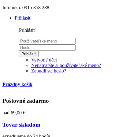
Infolinka: 0915 858 288
Prihlásiť
Prihlásiť
Prihlásiť
Vytvoriť účet
Nepamätáte si používateľské meno?
Zabudli ste heslo?
Prázdny košík
Poštovné zadarmo
nad 69,00 €
Tovar skladom
expedujeme do 24 hodín