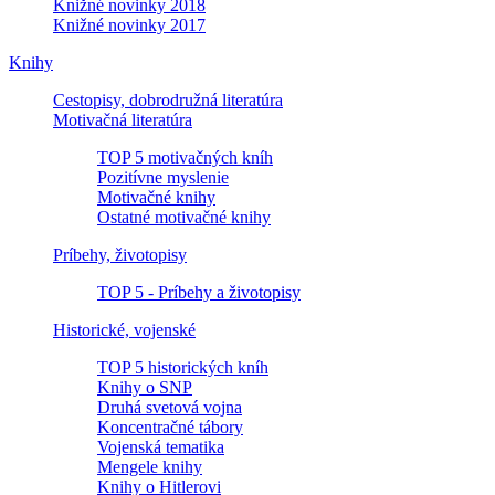
Knižné novinky 2018
Knižné novinky 2017
Knihy
Cestopisy, dobrodružná literatúra
Motivačná literatúra
TOP 5 motivačných kníh
Pozitívne myslenie
Motivačné knihy
Ostatné motivačné knihy
Príbehy, životopisy
TOP 5 - Príbehy a životopisy
Historické, vojenské
TOP 5 historických kníh
Knihy o SNP
Druhá svetová vojna
Koncentračné tábory
Vojenská tematika
Mengele knihy
Knihy o Hitlerovi