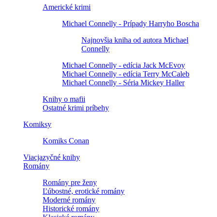
Americké krimi
Michael Connelly - Prípady Harryho Boscha
Najnovšia kniha od autora Michael
Connelly
Michael Connelly - edícia Jack McEvoy
Michael Connelly - edícia Terry McCaleb
Michael Connelly - Séria Mickey Haller
Knihy o mafii
Ostatné krimi príbehy
Komiksy
Komiks Conan
Viacjazyčné knihy
Romány
Romány pre ženy
Ľúbostné, erotické romány
Moderné romány
Historické romány