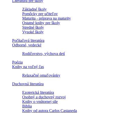
Literatúra pre školy
Základné školy
Pomôcky pre učiteľov
Maturita - príprava na maturity
Ostatné knihy pre školy
Stredné školy
Vysoké školy
Počítačová literatúra
Odborné, vedecké
Rodičovstvo, výchova detí
Poézia
Knihy na voľný čas
Relaxačné omaľovánky
Duchovná literatúra
Ezoterická literatúra
Osobný a duchovný rozvoj
Knihy o vnútornej sile
Biblia
Knihy od autora Carlos Castaneda