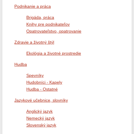
Podnikanie a práca
Brigáda, práca
Knihy pre podnikateľov
Opatrovateľstvo, opatrovanie
Zdravie a životný štýl
Ekológia a životné prostredie
Hudba
Spevníky
Hudobníci - Kapely
Hudba - Ostatné
Jazykové učebnice, slovníky
Anglický jazyk
Nemecký jazyk
Slovenský jazyk