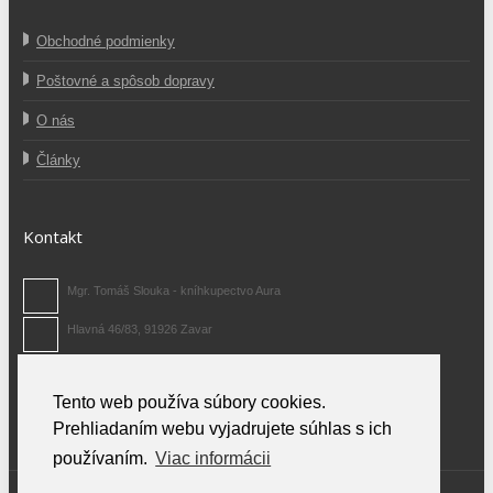
Obchodné podmienky
Poštovné a spôsob dopravy
O nás
Články
Kontakt
Mgr. Tomáš Slouka - kníhkupectvo Aura
Hlavná 46/83, 91926 Zavar
0907 371 480
Tento web používa súbory cookies.
info@auraknihy.sk
Prehliadaním webu vyjadrujete súhlas s ich
používaním.
Viac informácii