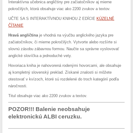
Interaktívna učebnica angličtiny pre začiatočníkov aj mierne
pokročilých, ktorá obsahuje viac ako 2200 zvukov a textov.
UČTE SA S INTERAKTÍVNOU KNIHOU Z EDÍCIE
KÚZELNÉ
ČÍTANIE
Hravá angličtina
je vhodná na výučbu anglického jazyka pre
začiatočníkov, či mierne pokročilých. Vytvorte alebo rozšírte si
slovnú zásobu zábavnou formou. Naučte sa správne vyslovovať
anglické slovíčka a jednoduché vety.
Hovoriaca kniha je nahovorená rodenými hovorcami, ale obsahuje
aj kompletný slovenský preklad. Získané znalosti si môžete
otestovať v kvízoch, ktoré sú rozdelené do troch kategórií podľa
náročnosti.
Titul obsahuje viac ako 2200 zvukov a textov.
POZOR!!! Balenie neobsahuje
elektronickú ALBI ceruzku.