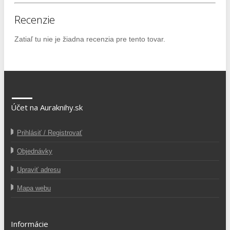
Recenzie
Zatiaľ tu nie je žiadna recenzia pre tento tovar.
Účet na Auraknihy.sk
Prihlásiť / Registrovať
Objednávky
Upraviť adresu
Mapa webu
Informácie