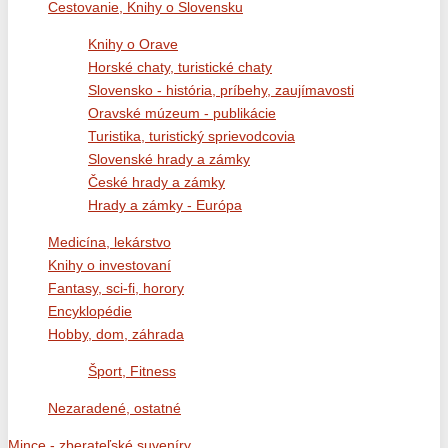
Cestovanie, Knihy o Slovensku
Knihy o Orave
Horské chaty, turistické chaty
Slovensko - história, príbehy, zaujímavosti
Oravské múzeum - publikácie
Turistika, turistický sprievodcovia
Slovenské hrady a zámky
České hrady a zámky
Hrady a zámky - Európa
Medicína, lekárstvo
Knihy o investovaní
Fantasy, sci-fi, horory
Encyklopédie
Hobby, dom, záhrada
Šport, Fitness
Nezaradené, ostatné
Mince - zberateľské suveníry