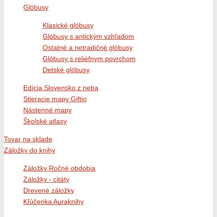
Glóbusy
Klasické glóbusy
Glóbusy s antickým vzhľadom
Ostatné a netradičné glóbusy
Glóbusy s reliéfnym povrchom
Detské glóbusy
Edícia Slovensko z neba
Stieracie mapy Giftio
Nástenné mapy
Školské atlasy
Tovar na sklade
Záložky do knihy
Záložky Ročné obdobia
Záložky - citáty
Drevené záložky
Kľúčenka Auraknihy