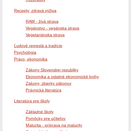
Recepty, zdravá výživa
RAW - živá strava
Vegánstvo - vegánska strava
Vegetariánska strava
Ľudové remeslá a tradície
Psychológia
Právo, ekonomika
Zákony Slovenskej republiky
Ekonomika a ostatné ekonomické knihy
Zákony, zbierky zákonov
Právnická literatúra
Literatúra pre školy
Základné školy
Pomôcky pre učiteľov
Maturita - príprava na maturity