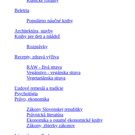
Klasické romány
Beletria
Populárno náučné knihy
Architektúra, stavby
Knihy pre deti a mládež
Rozprávky
Recepty, zdravá výživa
RAW - živá strava
Vegánstvo - vegánska strava
Vegetariánska strava
Ľudové remeslá a tradície
Psychológia
Právo, ekonomika
Zákony Slovenskej republiky
Právnická literatúra
Ekonomika a ostatné ekonomické knihy
Zákony, zbierky zákonov