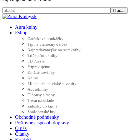
Aura knihy
Eshop
Darčekové poukážky
Tip na vianočný darček
Najpredávanejšie na Auraknihy
Tričko Auraknihy
3D Puzzle
Pripravujeme
Knižné novinky
Knihy
Mince - zberateľské suveníry
Audioknihy
Glóbusy a mapy
Tovar na sklade
Záložky do knihy
Spoločenské hry
Obchodné podmienky
Poštovné a spôsob dopravy
O nás
Články
Kontakt