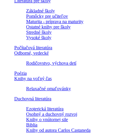
Literatúra pre školy
Základné školy
Pomôcky pre učiteľov
Maturita - príprava na maturity
Ostatné knihy pre školy
Stredné školy
Vysoké školy
Počítačová literatúra
Odborné, vedecké
Rodičovstvo, výchova detí
Poézia
Knihy na voľný čas
Relaxačné omaľovánky
Duchovná literatúra
Ezoterická literatúra
Osobný a duchovný rozvoj
Knihy o vnútornej sile
Biblia
Knihy od autora Carlos Castaneda