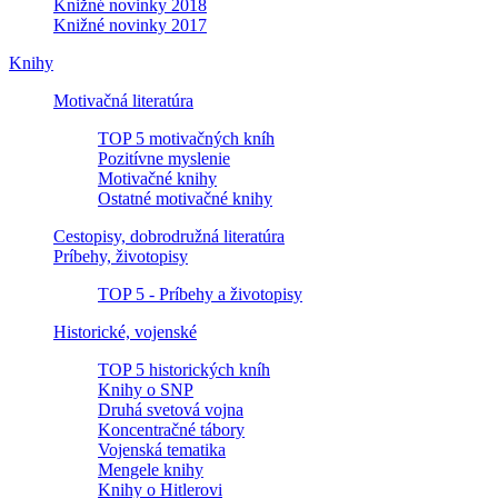
Knižné novinky 2018
Knižné novinky 2017
Knihy
Motivačná literatúra
TOP 5 motivačných kníh
Pozitívne myslenie
Motivačné knihy
Ostatné motivačné knihy
Cestopisy, dobrodružná literatúra
Príbehy, životopisy
TOP 5 - Príbehy a životopisy
Historické, vojenské
TOP 5 historických kníh
Knihy o SNP
Druhá svetová vojna
Koncentračné tábory
Vojenská tematika
Mengele knihy
Knihy o Hitlerovi