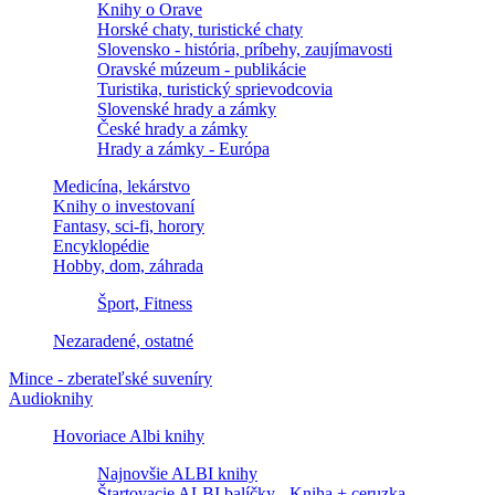
Knihy o Orave
Horské chaty, turistické chaty
Slovensko - história, príbehy, zaujímavosti
Oravské múzeum - publikácie
Turistika, turistický sprievodcovia
Slovenské hrady a zámky
České hrady a zámky
Hrady a zámky - Európa
Medicína, lekárstvo
Knihy o investovaní
Fantasy, sci-fi, horory
Encyklopédie
Hobby, dom, záhrada
Šport, Fitness
Nezaradené, ostatné
Mince - zberateľské suveníry
Audioknihy
Hovoriace Albi knihy
Najnovšie ALBI knihy
Štartovacie ALBI balíčky - Kniha + ceruzka