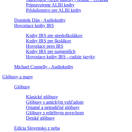
Pripravujeme ALBI knihy
Príslušenstvo pre ALBI knihy
Dominik Dán - Audioknihy
Hovoriace knihy IRS
Knihy IRS pre stredoškolákov
Knihy IRS pre školákov
Hovoriace pero IRS
Knihy IRS pre najmenších
Hovoriace knihy IRS - cudzie jazyky
Michael Connelly - Audioknihy
Glóbusy a mapy
Glóbusy
Klasické glóbusy
Glóbusy s antickým vzhľadom
Ostatné a netradičné glóbusy
Glóbusy s reliéfnym povrchom
Detské glóbusy
Edícia Slovensko z neba