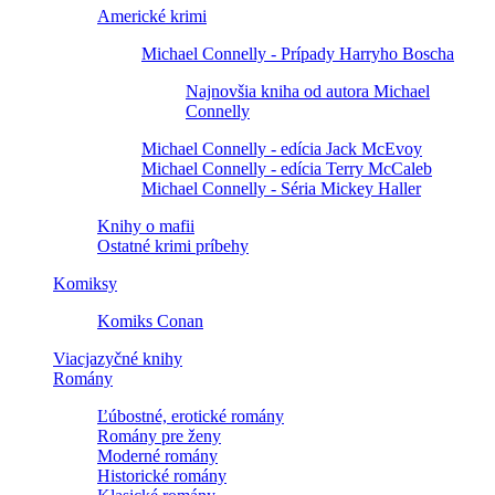
Americké krimi
Michael Connelly - Prípady Harryho Boscha
Najnovšia kniha od autora Michael
Connelly
Michael Connelly - edícia Jack McEvoy
Michael Connelly - edícia Terry McCaleb
Michael Connelly - Séria Mickey Haller
Knihy o mafii
Ostatné krimi príbehy
Komiksy
Komiks Conan
Viacjazyčné knihy
Romány
Ľúbostné, erotické romány
Romány pre ženy
Moderné romány
Historické romány