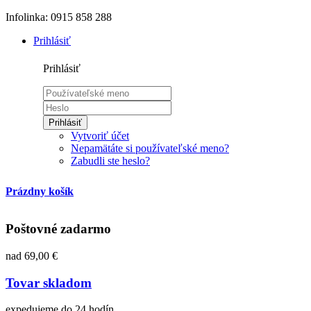
Infolinka: 0915 858 288
Prihlásiť
Prihlásiť
Prihlásiť
Vytvoriť účet
Nepamätáte si používateľské meno?
Zabudli ste heslo?
Prázdny košík
Poštovné zadarmo
nad 69,00 €
Tovar skladom
expedujeme do 24 hodín