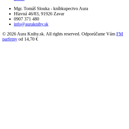
Mgr. Tomáš Slouka - kníhkupectvo Aura
Hlavná 46/83, 91926 Zavar
0907 371 480
info@auraknihy.sk
© 2026 Aura Knihy.sk.
All rights reserved. Odporúčame Vám
FM
parfemy
od 14,70 €