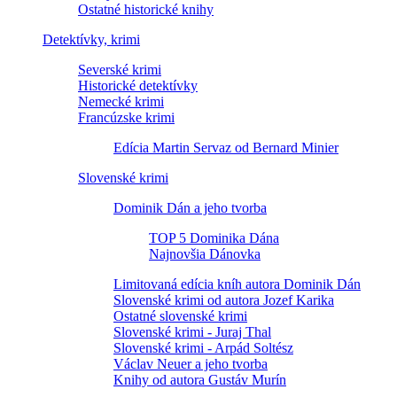
Ostatné historické knihy
Detektívky, krimi
Severské krimi
Historické detektívky
Nemecké krimi
Francúzske krimi
Edícia Martin Servaz od Bernard Minier
Slovenské krimi
Dominik Dán a jeho tvorba
TOP 5 Dominika Dána
Najnovšia Dánovka
Limitovaná edícia kníh autora Dominik Dán
Slovenské krimi od autora Jozef Karika
Ostatné slovenské krimi
Slovenské krimi - Juraj Thal
Slovenské krimi - Arpád Soltész
Václav Neuer a jeho tvorba
Knihy od autora Gustáv Murín