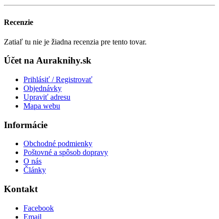
Recenzie
Zatiaľ tu nie je žiadna recenzia pre tento tovar.
Účet na Auraknihy.sk
Prihlásiť / Registrovať
Objednávky
Upraviť adresu
Mapa webu
Informácie
Obchodné podmienky
Poštovné a spôsob dopravy
O nás
Články
Kontakt
Facebook
Email