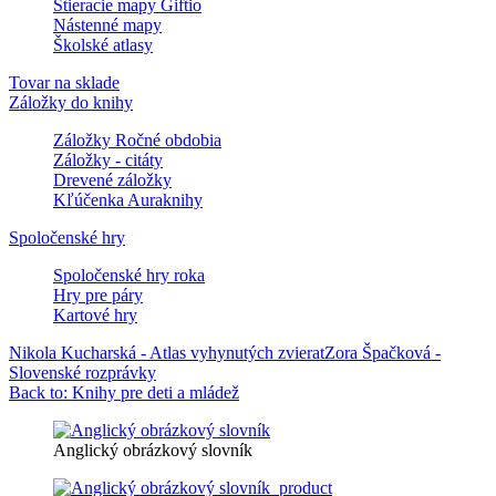
Stieracie mapy Giftio
Nástenné mapy
Školské atlasy
Tovar na sklade
Záložky do knihy
Záložky Ročné obdobia
Záložky - citáty
Drevené záložky
Kľúčenka Auraknihy
Spoločenské hry
Spoločenské hry roka
Hry pre páry
Kartové hry
Nikola Kucharská - Atlas vyhynutých zvierat
Zora Špačková -
Slovenské rozprávky
Back to: Knihy pre deti a mládež
Anglický obrázkový slovník