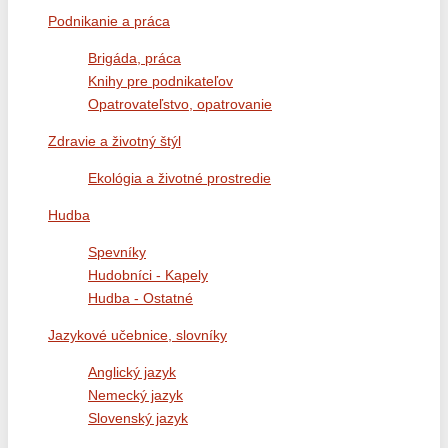
Podnikanie a práca
Brigáda, práca
Knihy pre podnikateľov
Opatrovateľstvo, opatrovanie
Zdravie a životný štýl
Ekológia a životné prostredie
Hudba
Spevníky
Hudobníci - Kapely
Hudba - Ostatné
Jazykové učebnice, slovníky
Anglický jazyk
Nemecký jazyk
Slovenský jazyk