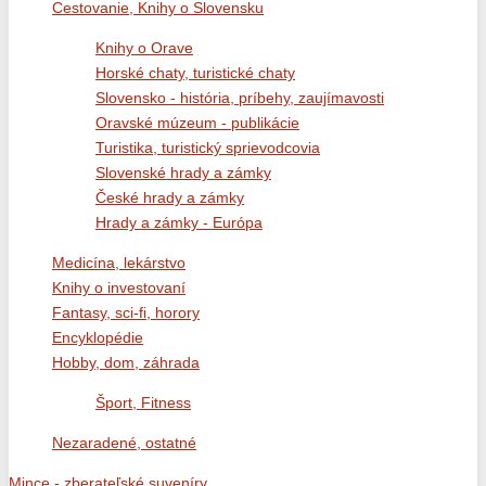
Cestovanie, Knihy o Slovensku
Knihy o Orave
Horské chaty, turistické chaty
Slovensko - história, príbehy, zaujímavosti
Oravské múzeum - publikácie
Turistika, turistický sprievodcovia
Slovenské hrady a zámky
České hrady a zámky
Hrady a zámky - Európa
Medicína, lekárstvo
Knihy o investovaní
Fantasy, sci-fi, horory
Encyklopédie
Hobby, dom, záhrada
Šport, Fitness
Nezaradené, ostatné
Mince - zberateľské suveníry