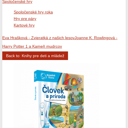
Spoločenské hry
Spoločenské hry roka
Hry pre páry
Kartové hry
Eva Hrašková - Zvieratká z našich lesov
Joanne K. Rowlingová -
Harry Potter 1 a Kameň mudrcov
Back to: Knihy pre deti a mládež