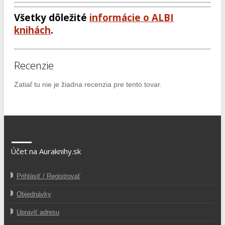
Všetky dôležité
informácie o ALBI
knihách
.
Recenzie
Zatiaľ tu nie je žiadna recenzia pre tento tovar.
Účet na Auraknihy.sk
Prihlásiť / Registrovať
Objednávky
Upraviť adresu