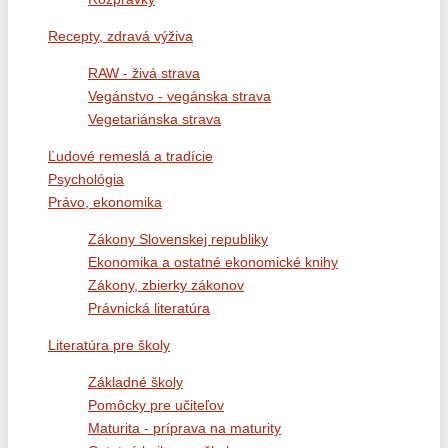
Recepty, zdravá výživa
RAW - živá strava
Vegánstvo - vegánska strava
Vegetariánska strava
Ľudové remeslá a tradície
Psychológia
Právo, ekonomika
Zákony Slovenskej republiky
Ekonomika a ostatné ekonomické knihy
Zákony, zbierky zákonov
Právnická literatúra
Literatúra pre školy
Základné školy
Pomôcky pre učiteľov
Maturita - príprava na maturity