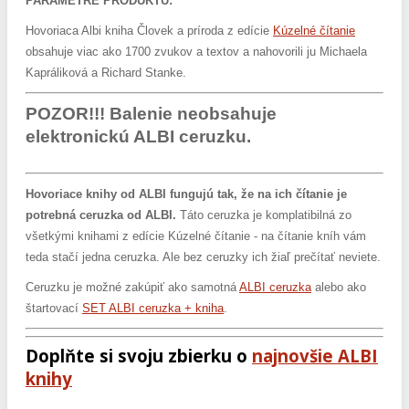
PARAMETRE PRODUKTU:
Hovoriaca Albi kniha Človek a príroda z edície
Kúzelné čítanie
obsahuje viac ako 1700 zvukov a textov a nahovorili ju Michaela
Kapráliková a Richard Stanke.
POZOR!!! Balenie neobsahuje
elektronickú ALBI ceruzku.
Hovoriace knihy od ALBI fungujú tak, že na ich čítanie je
potrebná ceruzka od ALBI.
Táto ceruzka je komplatibilná zo
všetkými knihami z edície Kúzelné čítanie - na čítanie kníh vám
teda stačí jedna ceruzka. Ale bez ceruzky ich žiaľ prečítať neviete.
Ceruzku je možné zakúpiť ako samotná
ALBI ceruzka
alebo ako
štartovací
SET ALBI ceruzka + kniha
.
Doplňte si svoju zbierku o
najnovšie ALBI
knihy