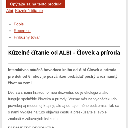
Opýtajte sa na tento produkt
Albi
,
Kúzelné čítanie
Popis
Recenzie
Príbuzný tovar
Kúzelné čítanie od ALBI - Človek a príroda
Interaktívna náučná hovoriaca kniha od Albi Človek a príroda
pre deti od 6 rokov je pozvánkou prebádať pestrý a rozmanitý
život na zemi.
Deti sa s nami hravou formou dozvedia, čo je ekológia a ako
funguje spolužitie človeka a prírody. Vezme vás na vychádzku do
pravekej aj modernej krajiny, ale aj do tajomného podzemia. Tak sa
s nami vydajte na túto objavnú cestu a preskúšajte si svoje
znalosti v zábavných kvízoch.