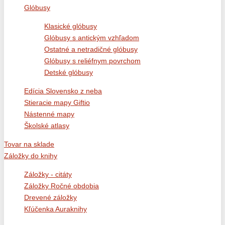
Glóbusy
Klasické glóbusy
Glóbusy s antickým vzhľadom
Ostatné a netradičné glóbusy
Glóbusy s reliéfnym povrchom
Detské glóbusy
Edícia Slovensko z neba
Stieracie mapy Giftio
Nástenné mapy
Školské atlasy
Tovar na sklade
Záložky do knihy
Záložky - citáty
Záložky Ročné obdobia
Drevené záložky
Kľúčenka Auraknihy