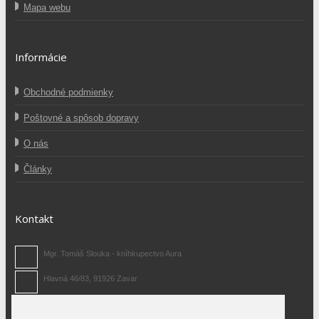
Mapa webu
Informácie
Obchodné podmienky
Poštovné a spôsob dopravy
O nás
Články
Kontakt
Mgr. Tomáš Slouka - kníhkupectvo Aura
Hlavná 46/83, 91926 Zavar
0907 371 480