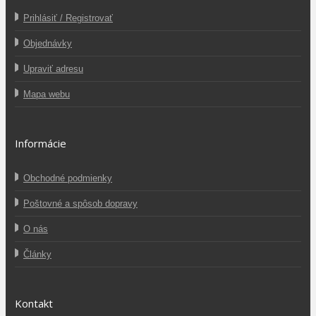
Prihlásiť / Registrovať
Objednávky
Upraviť adresu
Mapa webu
Informácie
Obchodné podmienky
Poštovné a spôsob dopravy
O nás
Články
Kontakt