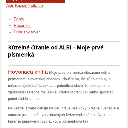
Albi
,
Kúzelné čítanie
Popis
Recenzie
Príbuzný tovar
Kúzelné čítanie od ALBI - Moje prvé
písmenká
Hovoriaca kniha
Moje prvé písmenká oboznámi deti s
písmenami slovenskej abecedy. Naučia sa, čo sú to slabiky a
môžu si vyskúšať slabikovať jednotlivé slová. Slabikovanie im
zjednoduší farebné rozlíšenie, vďaka ktorému si ľahko spočítajú
počet slabík v slove.
Na každej strane čakajú na deti hravé básničky, krásne ilustrácie a
samozrejme množstvo zábavných kvízových otázok. Na konci
knihy je pripravená rozprávková písmenková hra.