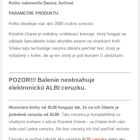
Knihu nahovorila Danica Jurčová
PARAMETRE PRODUKTU:
Kniha obsahuje viac ako 2000 zvukov a textov.
Kúzelné čítanie je unikátny vzdelávací koncept, ktorý funguje na
základe špeciálneho kódu ukrytého priamo na stránkach kníh.
Vďaka tejto technológii ceruzka dokáže prečítať text, ktorý je
vytlačený v knihe, ale aj ten, ktorý je pod ikonami či obrázkami.
POZOR!!! Balenie neobsahuje
elektronickú ALBI ceruzku.
Hovoriace knihy od ALBI fungujú tak, že na ich čítanie je
potrebná ceruzka od ALBI.
Táto ceruzka je komplatibilná zo
všetkými knihami z edície Kúzelné čítanie - na čítanie kníh vám
teda stačí jedna ceruzka. Ale bez ceruzky ich žiaľ prečítať neviete.
Ceruzku je možné zakúpiť ako samotná
ALBI ceruzka
alebo ako