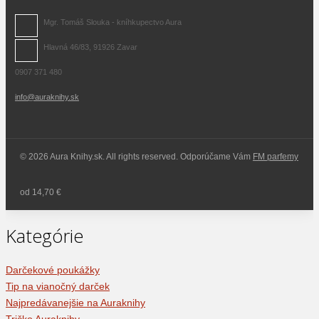
Mgr. Tomáš Slouka - kníhkupectvo Aura
Hlavná 46/83, 91926 Zavar
0907 371 480
info@auraknihy.sk
© 2026 Aura Knihy.sk.
All rights reserved. Odporúčame Vám
FM parfemy
od 14,70 €
Kategórie
Darčekové poukážky
Tip na vianočný darček
Najpredávanejšie na Auraknihy
Tričko Auraknihy