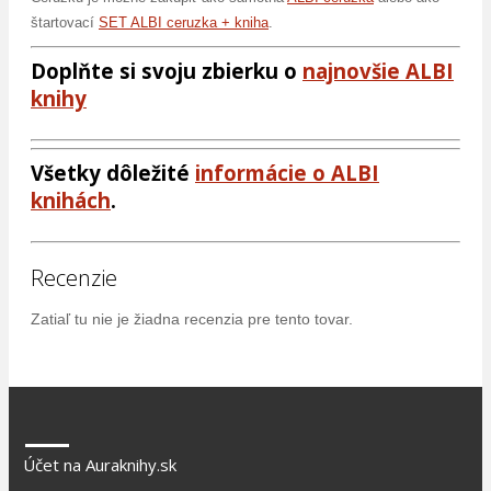
štartovací
SET ALBI ceruzka + kniha
.
Doplňte si svoju zbierku o
najnovšie ALBI
knihy
Všetky dôležité
informácie o ALBI
knihách
.
Recenzie
Zatiaľ tu nie je žiadna recenzia pre tento tovar.
Účet na Auraknihy.sk