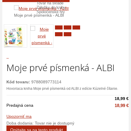
Tovar na sklade
Záložky do knihy
Spoločenské hry
Moje prvé písmenká - ALBI
Moje prvé
Moje prvé
písmenká -
Moje prvé písmenká - ALBI
písmenká -
ALBI
ALBI
Kód tovaru:
9788089773114
Hovoriaca kniha Moje prvé písmenká od ALBI z edície Kúzelné čítanie.
18,99 €
Predajná cena
18,99 €
Upozorniť ma
Doba dodania: Tovar nie je dostupný
Opýtajte sa na tento produkt