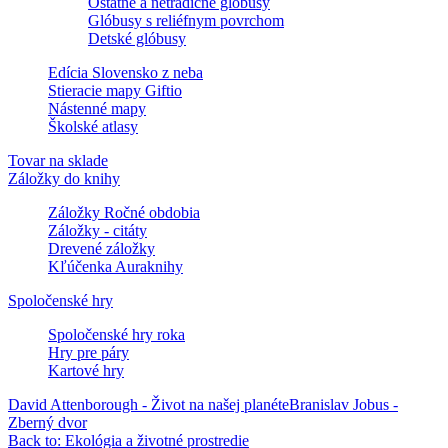
Ostatné a netradičné glóbusy
Glóbusy s reliéfnym povrchom
Detské glóbusy
Edícia Slovensko z neba
Stieracie mapy Giftio
Nástenné mapy
Školské atlasy
Tovar na sklade
Záložky do knihy
Záložky Ročné obdobia
Záložky - citáty
Drevené záložky
Kľúčenka Auraknihy
Spoločenské hry
Spoločenské hry roka
Hry pre páry
Kartové hry
David Attenborough - Život na našej planéte
Branislav Jobus -
Zberný dvor
Back to: Ekológia a životné prostredie