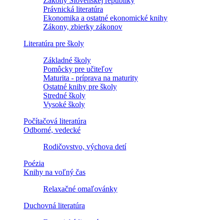
Zákony Slovenskej republiky
Právnická literatúra
Ekonomika a ostatné ekonomické knihy
Zákony, zbierky zákonov
Literatúra pre školy
Základné školy
Pomôcky pre učiteľov
Maturita - príprava na maturity
Ostatné knihy pre školy
Stredné školy
Vysoké školy
Počítačová literatúra
Odborné, vedecké
Rodičovstvo, výchova detí
Poézia
Knihy na voľný čas
Relaxačné omaľovánky
Duchovná literatúra