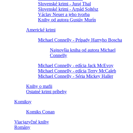
Slovenské krimi - Juraj Thal
Slovenské krimi - Arpád Soltész
Václav Neuer a jeho tvorba
Knihy od autora Gustáv Murín
Americké krimi
Michael Connelly - Prípady Harryho Boscha
Najnovšia kniha od autora Michael
Connelly
Michael Connelly - edícia Jack McEvoy
Michael Connelly - edícia Terry McCaleb
Michael Connelly - Séria Mickey Haller
Knihy o mafii
Ostatné krimi príbehy
Komiksy
Komiks Conan
Viacjazyčné knihy
Romány