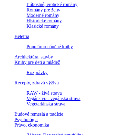
Ľúbostné, erotické romány
Romány pre ženy
Moderné romány
Historické romány
Klasické romány
Beletria
Populárno náučné knihy
Architektúra, stavby
Knihy pre deti a mládež
Rozprávky
Recepty, zdravá výživa
RAW - živá strava
Vegánstvo - vegánska strava
Vegetariánska strava
Ľudové remeslá a tradície
Psychológia
Právo, ekonomika