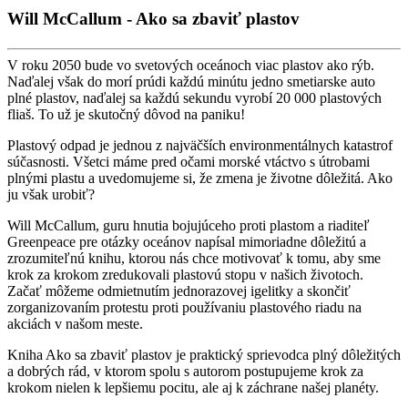
Will McCallum - Ako sa zbaviť plastov
V roku 2050 bude vo svetových oceánoch viac plastov ako rýb.
Naďalej však do morí prúdi každú minútu jedno smetiarske auto
plné plastov, naďalej sa každú sekundu vyrobí 20 000 plastových
fliaš. To už je skutočný dôvod na paniku!
Plastový odpad je jednou z najväčších environmentálnych katastrof
súčasnosti. Všetci máme pred očami morské vtáctvo s útrobami
plnými plastu a uvedomujeme si, že zmena je životne dôležitá. Ako
ju však urobiť?
Will McCallum, guru hnutia bojujúceho proti plastom a riaditeľ
Greenpeace pre otázky oceánov napísal mimoriadne dôležitú a
zrozumiteľnú knihu, ktorou nás chce motivovať k tomu, aby sme
krok za krokom zredukovali plastovú stopu v našich životoch.
Začať môžeme odmietnutím jednorazovej igelitky a skončiť
zorganizovaním protestu proti používaniu plastového riadu na
akciách v našom meste.
Kniha Ako sa zbaviť plastov je praktický sprievodca plný dôležitých
a dobrých rád, v ktorom spolu s autorom postupujeme krok za
krokom nielen k lepšiemu pocitu, ale aj k záchrane našej planéty.