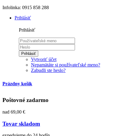
Infolinka: 0915 858 288
Prihlásiť
Prihlásiť
Prihlásiť
Vytvoriť účet
Nepamätáte si používateľské meno?
Zabudli ste heslo?
Prázdny košík
Poštovné zadarmo
nad 69,00 €
Tovar skladom
expedujeme do 24 hodín