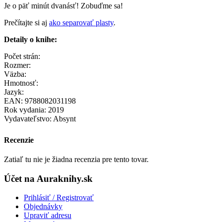
Je o päť minút dvanásť! Zobuďme sa!
Prečítajte si aj
ako separovať plasty
.
Detaily o knihe:
Počet strán:
Rozmer:
Väzba:
Hmotnosť:
Jazyk:
EAN: 9788082031198
Rok vydania: 2019
Vydavateľstvo: Absynt
Recenzie
Zatiaľ tu nie je žiadna recenzia pre tento tovar.
Účet na Auraknihy.sk
Prihlásiť / Registrovať
Objednávky
Upraviť adresu