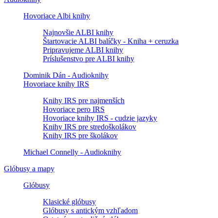
Hovoriace Albi knihy
Najnovšie ALBI knihy
Štartovacie ALBI balíčky - Kniha + ceruzka
Pripravujeme ALBI knihy
Príslušenstvo pre ALBI knihy
Dominik Dán - Audioknihy
Hovoriace knihy IRS
Knihy IRS pre najmenších
Hovoriace pero IRS
Hovoriace knihy IRS - cudzie jazyky
Knihy IRS pre stredoškolákov
Knihy IRS pre školákov
Michael Connelly - Audioknihy
Glóbusy a mapy
Glóbusy
Klasické glóbusy
Glóbusy s antickým vzhľadom