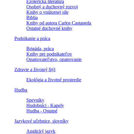
Ezoterická literatúra
Osobný a duchovný rozvoj
Knihy o vnútornej sile
Biblia
Knihy od autora Carlos Castaneda
Ostatné duchovné knihy
Podnikanie a práca
Brigáda, práca
Knihy pre podnikateľov
Opatrovateľstvo, opatrovanie
Zdravie a životný štýl
Ekológia a životné prostredie
Hudba
Spevníky
Hudobníci - Kapely
Hudba - Ostatné
Jazykové učebnice, slovníky
Anglický jazyk