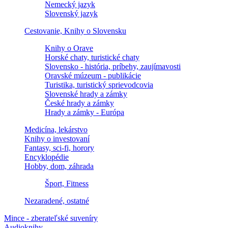
Nemecký jazyk
Slovenský jazyk
Cestovanie, Knihy o Slovensku
Knihy o Orave
Horské chaty, turistické chaty
Slovensko - história, príbehy, zaujímavosti
Oravské múzeum - publikácie
Turistika, turistický sprievodcovia
Slovenské hrady a zámky
České hrady a zámky
Hrady a zámky - Európa
Medicína, lekárstvo
Knihy o investovaní
Fantasy, sci-fi, horory
Encyklopédie
Hobby, dom, záhrada
Šport, Fitness
Nezaradené, ostatné
Mince - zberateľské suveníry
Audioknihy