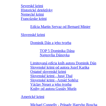
Severské krimi
Historické detektívky
Nemecké krimi
Francúzske krimi
Edícia Martin Servaz od Bernard Minier
Slovenské krimi
Dominik Dán a jeho tvorba
TOP 5 Dominika Dána
Najnovšia Dánovka
Limitovaná edícia kníh autora Dominik Dán
Slovenské krimi od autora Jozef Karika
Ostatné slovenské krimi
Slovenské krimi - Juraj Thal
Slovenské krimi - Arpád Soltész
Václav Neuer a jeho tvorba
Knihy od autora Gustáv Murín
Americké krimi
Michael Connelly - Prípady Harryho Boscha