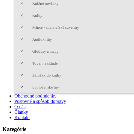
Knižné novinky
Knihy
Mince - zberateľské suveníry
Audioknihy
Glóbusy a mapy
Tovar na sklade
Záložky do knihy
Spoločenské hry
Obchodné podmienky
Poštovné a spôsob dopravy
O nás
Články
Kontakt
Kategórie