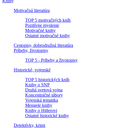
Knihy
Motivačná literatúra
TOP 5 motivačných kníh
Pozitívne myslenie
Motivačné knihy
Ostatné motivačné knihy
Cestopisy, dobrodružná literatúra
Príbehy, životopisy
TOP 5 - Príbehy a životopisy
Historické, vojenské
TOP 5 historických kníh
Knihy o SNP
Druhá svetová vojna
Koncentračné tábory
Vojenská tematika
Mengele knihy
Knihy o Hitlerovi
Ostatné historické knihy
Detektívky, krimi