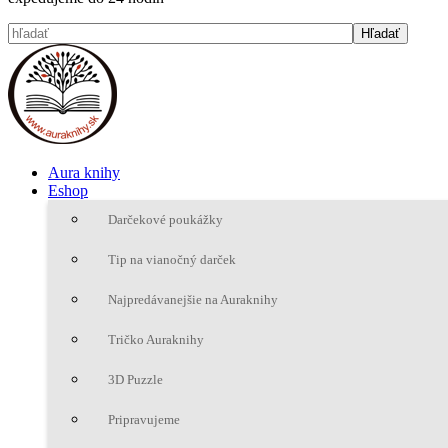
Aura knihy
Eshop
Darčekové poukážky
Tip na vianočný darček
Najpredávanejšie na Auraknihy
Tričko Auraknihy
3D Puzzle
Pripravujeme