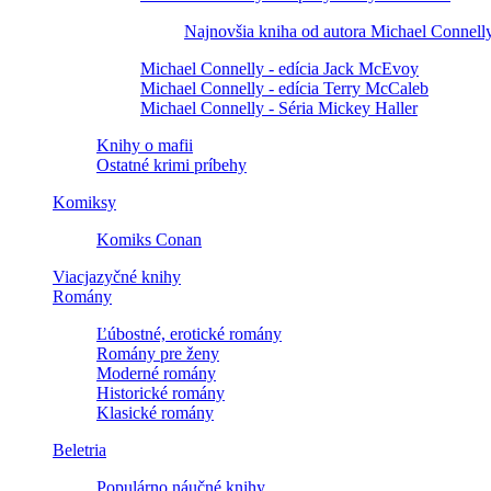
Najnovšia kniha od autora Michael Connell
Michael Connelly - edícia Jack McEvoy
Michael Connelly - edícia Terry McCaleb
Michael Connelly - Séria Mickey Haller
Knihy o mafii
Ostatné krimi príbehy
Komiksy
Komiks Conan
Viacjazyčné knihy
Romány
Ľúbostné, erotické romány
Romány pre ženy
Moderné romány
Historické romány
Klasické romány
Beletria
Populárno náučné knihy