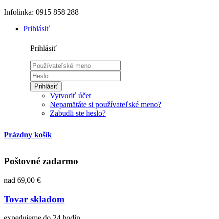
Infolinka: 0915 858 288
Prihlásiť
Prihlásiť
Prihlásiť
Vytvoriť účet
Nepamätáte si používateľské meno?
Zabudli ste heslo?
Prázdny košík
Poštovné zadarmo
nad 69,00 €
Tovar skladom
expedujeme do 24 hodín