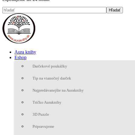
Aura knihy
Eshop
Darčekové poukážky
Tip na vianočný darček
Najpredávanejšie na Auraknihy
Tričko Auraknihy
3D Puzzle
Pripravujeme