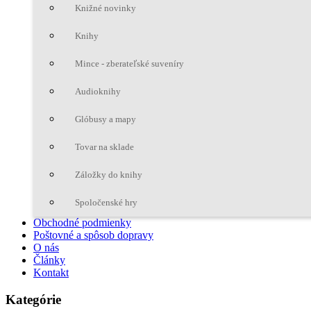
Knižné novinky
Knihy
Mince - zberateľské suveníry
Audioknihy
Glóbusy a mapy
Tovar na sklade
Záložky do knihy
Spoločenské hry
Obchodné podmienky
Poštovné a spôsob dopravy
O nás
Články
Kontakt
Kategórie