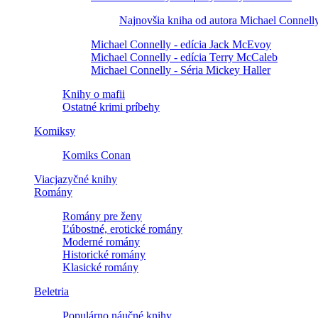
Najnovšia kniha od autora Michael Connell
Michael Connelly - edícia Jack McEvoy
Michael Connelly - edícia Terry McCaleb
Michael Connelly - Séria Mickey Haller
Knihy o mafii
Ostatné krimi príbehy
Komiksy
Komiks Conan
Viacjazyčné knihy
Romány
Romány pre ženy
Ľúbostné, erotické romány
Moderné romány
Historické romány
Klasické romány
Beletria
Populárno náučné knihy