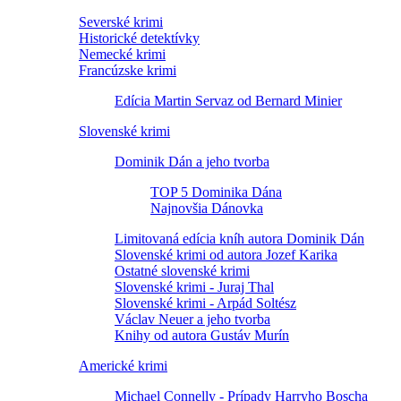
Severské krimi
Historické detektívky
Nemecké krimi
Francúzske krimi
Edícia Martin Servaz od Bernard Minier
Slovenské krimi
Dominik Dán a jeho tvorba
TOP 5 Dominika Dána
Najnovšia Dánovka
Limitovaná edícia kníh autora Dominik Dán
Slovenské krimi od autora Jozef Karika
Ostatné slovenské krimi
Slovenské krimi - Juraj Thal
Slovenské krimi - Arpád Soltész
Václav Neuer a jeho tvorba
Knihy od autora Gustáv Murín
Americké krimi
Michael Connelly - Prípady Harryho Boscha