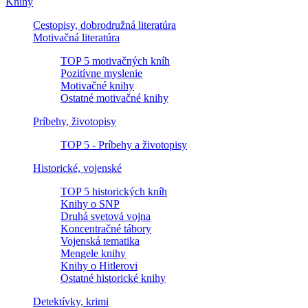
Knihy
Cestopisy, dobrodružná literatúra
Motivačná literatúra
TOP 5 motivačných kníh
Pozitívne myslenie
Motivačné knihy
Ostatné motivačné knihy
Príbehy, životopisy
TOP 5 - Príbehy a životopisy
Historické, vojenské
TOP 5 historických kníh
Knihy o SNP
Druhá svetová vojna
Koncentračné tábory
Vojenská tematika
Mengele knihy
Knihy o Hitlerovi
Ostatné historické knihy
Detektívky, krimi