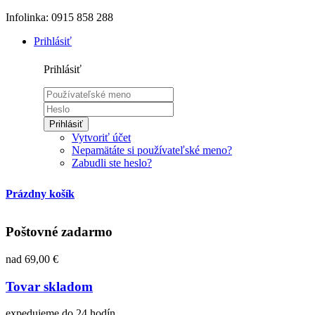
Infolinka: 0915 858 288
Prihlásiť
Prihlásiť
Prihlásiť
Vytvoriť účet
Nepamätáte si používateľské meno?
Zabudli ste heslo?
Prázdny košík
Poštovné zadarmo
nad 69,00 €
Tovar skladom
expedujeme do 24 hodín