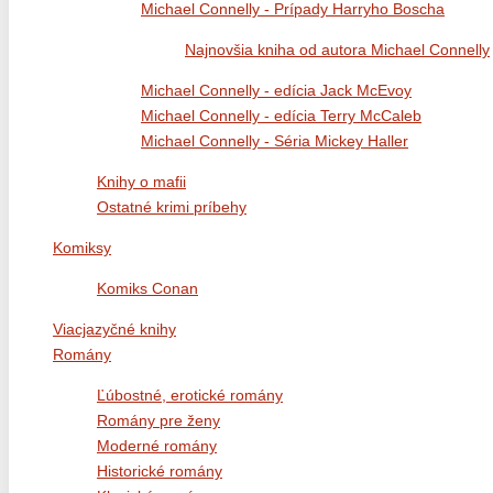
Michael Connelly - Prípady Harryho Boscha
Najnovšia kniha od autora Michael Connelly
Michael Connelly - edícia Jack McEvoy
Michael Connelly - edícia Terry McCaleb
Michael Connelly - Séria Mickey Haller
Knihy o mafii
Ostatné krimi príbehy
Komiksy
Komiks Conan
Viacjazyčné knihy
Romány
Ľúbostné, erotické romány
Romány pre ženy
Moderné romány
Historické romány