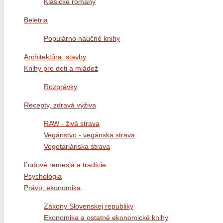
Klasické romány
Beletria
Populárno náučné knihy
Architektúra, stavby
Knihy pre deti a mládež
Rozprávky
Recepty, zdravá výživa
RAW - živá strava
Vegánstvo - vegánska strava
Vegetariánska strava
Ľudové remeslá a tradície
Psychológia
Právo, ekonomika
Zákony Slovenskej republiky
Ekonomika a ostatné ekonomické knihy