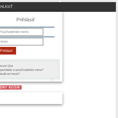
IHLÁSIŤ
Prihlásiť
Prihlásiť
tvoriť účet
pamätáte si používateľské meno?
budli ste heslo?
DNY KOŠÍK