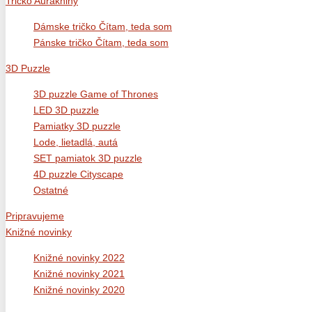
Tričko Auraknihy
Dámske tričko Čítam, teda som
Pánske tričko Čítam, teda som
3D Puzzle
3D puzzle Game of Thrones
LED 3D puzzle
Pamiatky 3D puzzle
Lode, lietadlá, autá
SET pamiatok 3D puzzle
4D puzzle Cityscape
Ostatné
Pripravujeme
Knižné novinky
Knižné novinky 2022
Knižné novinky 2021
Knižné novinky 2020