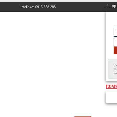
PR
Infolinka: 0915 858 288
Vy
Ne
Za
PRÁZ