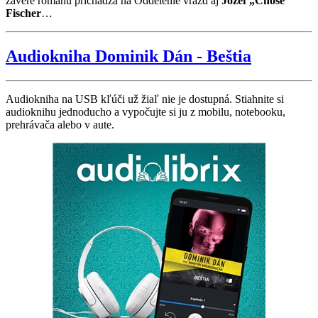
závere románu prichádza na Oddelenie vrážd aj
Jozef „Chosé“
Fischer
…
Audiokniha Dominik Dán - Beštia
Audiokniha na USB kľúči už žiaľ nie je dostupná. Stiahnite si
audioknihu jednoducho a vypočujte si ju z mobilu, notebooku,
prehrávača alebo v aute.