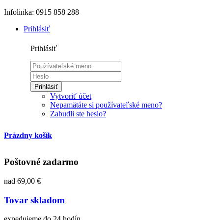
Infolinka: 0915 858 288
Prihlásiť
Prihlásiť
Prihlásiť
Vytvoriť účet
Nepamätáte si používateľské meno?
Zabudli ste heslo?
Prázdny košík
Poštovné zadarmo
nad 69,00 €
Tovar skladom
expedujeme do 24 hodín