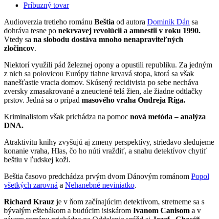
Príbuzný tovar
Audioverzia tretieho románu
Beštia
od autora
Dominik Dán
sa
dohráva tesne po
nekrvavej revolúcii a amnestii v roku 1990.
Vtedy sa
na slobodu dostáva mnoho nenapraviteľných
zločincov
.
Niektorí využili pád železnej opony a opustili republiku. Za jedným
z nich sa polovicou Európy tiahne krvavá stopa, ktorá sa však
nanešťastie vracia domov. Skúsený recidivista po sebe necháva
zversky zmasakrované a zneuctené telá žien, ale žiadne odtlačky
prstov. Jedná sa o prípad
masového vraha Ondreja Riga.
Kriminalistom však prichádza na pomoc
nová metóda – analýza
DNA.
Atraktivitu knihy zvyšujú aj zmeny perspektívy, striedavo sledujeme
konanie vraha, Hlas, čo ho núti vraždiť, a snahu detektívov chytiť
beštiu v ľudskej koži.
Beštia časovo predchádza prvým dvom Dánovým románom
Popol
všetkých zarovná
a
Nehanebné neviniatko
.
Richard Krauz
je v ňom začínajúcim detektívom, stretneme sa s
bývalým eštebákom a budúcim isiskárom
Ivanom Canisom
a v