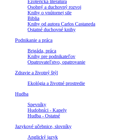
Ezoterická literatúra
Osobný a duchovný rozvoj
Knihy o vnútornej sile
Biblia
Knihy od autora Carlos Castaneda
Ostatné duchovné knihy
Podnikanie a práca
Brigáda, práca
Knihy pre podnikateľov
Opatrovateľstvo, opatrovanie
Zdravie a životný štýl
Ekológia a životné prostredie
Hudba
Spevníky
Hudobníci - Kapely
Hudba - Ostatné
Jazykové učebnice, slovníky
Anglický jazyk