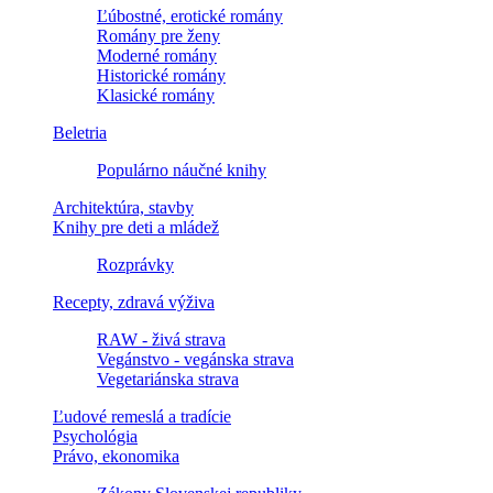
Ľúbostné, erotické romány
Romány pre ženy
Moderné romány
Historické romány
Klasické romány
Beletria
Populárno náučné knihy
Architektúra, stavby
Knihy pre deti a mládež
Rozprávky
Recepty, zdravá výživa
RAW - živá strava
Vegánstvo - vegánska strava
Vegetariánska strava
Ľudové remeslá a tradície
Psychológia
Právo, ekonomika