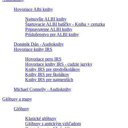
Hovoriace Albi knihy
Najnovšie ALBI knihy
Štartovacie ALBI balíčky - Kniha + ceruzka
Pripravujeme ALBI knihy
Príslušenstvo pre ALBI knihy
Dominik Dán - Audioknihy
Hovoriace knihy IRS
Hovoriace pero IRS
Hovoriace knihy IRS - cudzie jazyky
Knihy IRS pre stredoškolákov
Knihy IRS pre školákov
Knihy IRS pre najmenších
Michael Connelly - Audioknihy
Glóbusy a mapy
Glóbusy
Klasické glóbusy
Glóbusy s antickým vzhľadom