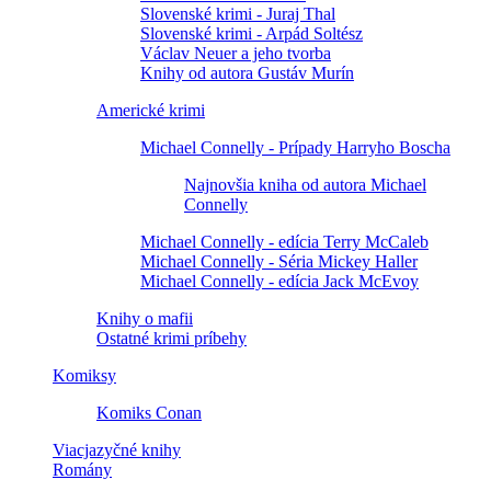
Slovenské krimi - Juraj Thal
Slovenské krimi - Arpád Soltész
Václav Neuer a jeho tvorba
Knihy od autora Gustáv Murín
Americké krimi
Michael Connelly - Prípady Harryho Boscha
Najnovšia kniha od autora Michael
Connelly
Michael Connelly - edícia Terry McCaleb
Michael Connelly - Séria Mickey Haller
Michael Connelly - edícia Jack McEvoy
Knihy o mafii
Ostatné krimi príbehy
Komiksy
Komiks Conan
Viacjazyčné knihy
Romány