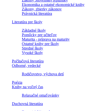
Zákony Slovenskej republiky
Ekonomika a ostatné ekonomické knihy
Zákony, zbierky zákonov
Právnická literatúra
Literatúra pre školy
Základné školy
Pomôcky pre učiteľov
Maturita - príprava na maturity
Ostatné knihy pre školy
Stredné školy
Vysoké školy
Počítačová literatúra
Odborné, vedecké
Rodičovstvo, výchova detí
Poézia
Knihy na voľný čas
Relaxačné omaľovánky
Duchovná literatúra