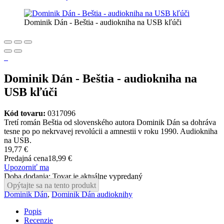
Dominik Dán - Beštia - audiokniha na USB kľúči
Dominik Dán - Beštia - audiokniha na
USB kľúči
Kód tovaru:
0317096
Tretí román Beštia od slovenského autora Dominik Dán sa dohráva
tesne po po nekrvavej revolúcii a amnestii v roku 1990. Audiokniha
na USB.
19,77 €
Predajná cena
18,99 €
Upozorniť ma
Doba dodania: Tovar je aktuálne vypredaný
Opýtajte sa na tento produkt
Dominik Dán
,
Dominik Dán audioknihy
Popis
Recenzie