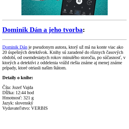
Dominik Dán a jeho tvorba
:
Dominik Dán
je pseudonym autora, ktorý už má na konte viac ako
20 úspešných detektívok. Knihy sú zaradené do rôznych časových
období, od osemdesiatych rokov minulého storočia, po súčasnosť, v
ktorých a detektívi z oddelenia vrážd riešia známe aj menej známe
prípady, ktoré otriasli našim štátom.
Detaily o knihe:
Číta: Jozef Vajda
Dĺžka: 12:44 hod
Hmotnosť: 321 g
Jazyk: slovenský
Vydavateľstvo: VERBIS