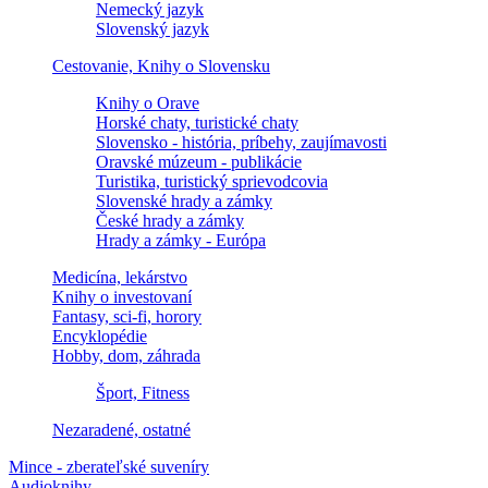
Nemecký jazyk
Slovenský jazyk
Cestovanie, Knihy o Slovensku
Knihy o Orave
Horské chaty, turistické chaty
Slovensko - história, príbehy, zaujímavosti
Oravské múzeum - publikácie
Turistika, turistický sprievodcovia
Slovenské hrady a zámky
České hrady a zámky
Hrady a zámky - Európa
Medicína, lekárstvo
Knihy o investovaní
Fantasy, sci-fi, horory
Encyklopédie
Hobby, dom, záhrada
Šport, Fitness
Nezaradené, ostatné
Mince - zberateľské suveníry
Audioknihy