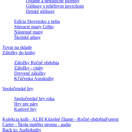
Ostatné a netradičné glóbusy
Glóbusy s reliéfnym povrchom
Detské glóbusy
Edícia Slovensko z neba
Stieracie mapy Giftio
Nástenné mapy
Školské atlasy
Tovar na sklade
Záložky do knihy
Záložky Ročné obdobia
Záložky - citáty
Drevené záložky
Kľúčenka Auraknihy
Spoločenské hry
Spoločenské hry roka
Hry pre páry
Kartové hry
Kolekcia kníh - ALBI Kúzelné čítanie - Ročné obdobia
Forrest
Carter - Škola malého stromu - audio
Back to: Audioknihy