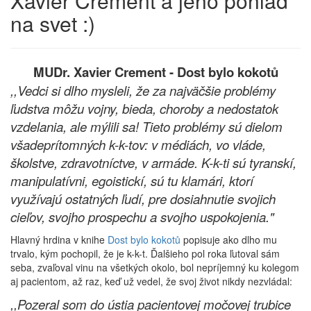
Xavier Crement a jeho pohľad
na svet :)
MUDr. Xavier Crement - Dost bylo kokotů
,,Vedci si dlho mysleli, že za najväčšie problémy
ľudstva môžu vojny, bieda, choroby a nedostatok
vzdelania, ale mýlili sa! Tieto problémy sú dielom
všadeprítomných k-k-tov: v médiách, vo vláde,
školstve, zdravotníctve, v armáde. K-k-ti sú tyranskí,
manipulatívni, egoistickí, sú tu klamári, ktorí
využívajú ostatných ľudí, pre dosiahnutie svojich
cieľov, svojho prospechu a svojho uspokojenia."
Hlavný hrdina v knihe
Dost bylo kokotů
popisuje ako dlho mu
trvalo, kým pochopil, že je k-k-t. Ďalšieho pol roka ľutoval sám
seba, zvaľoval vinu na všetkých okolo, bol nepríjemný ku kolegom
aj pacientom, až raz, keď už vedel, že svoj život nikdy nezvládal:
,,Pozeral som do ústia pacientovej močovej trubice