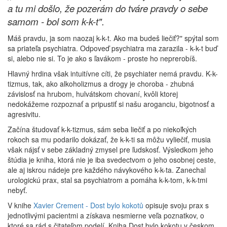
a tu mi došlo, že pozerám do tváre pravdy o sebe
samom - bol som k-k-t".
Máš pravdu, ja som naozaj k-k-t. Ako ma budeš liečiť?" spýtal som
sa priateľa psychiatra. Odpoveď psychiatra ma zarazila - k-k-t buď
si, alebo nie si. To je ako s ľavákom - proste ho neprerobíš.
Hlavný hrdina však intuitívne cíti, že psychiater nemá pravdu. K-k-
tizmus, tak, ako alkoholizmus a drogy je choroba - zhubná
závislosť na hrubom, hulvátskom chovaní, kvôli ktorej
nedokážeme rozpoznať a pripustiť si našu aroganciu, bigotnosť a
agresivitu.
Začína študovať k-k-tizmus, sám seba liečiť a po niekoľkých
rokoch sa mu podarilo dokázať, že k-k-ti sa môžu vyliečiť, musia
však nájsť v sebe základný zmysel pre ľudskosť. Výsledkom jeho
štúdia je kniha, ktorá nie je iba svedectvom o jeho osobnej ceste,
ale aj iskrou nádeje pre každého návykového k-k-ta. Zanechal
urologickú prax, stal sa psychiatrom a pomáha k-k-tom, k-k-tmi
nebyť.
V knihe
Xavier Crement - Dost bylo kokotů
opisuje svoju prax s
jednotlivými pacientmi a získava nesmierne veľa poznatkov, o
ktoré sa rád s čitateľom podelí. Kniha Dost bylo kokotu v českom