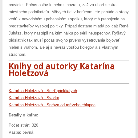
pravidiel. Počas osláv letného slnovratu, zaživa uhorí sestra
miestneho podnikateľa. Mŕtvych tiel v horúcom lete pribúda a stopy
vedú k novodobému pohanskému spolku, ktorý má prepojenie na
predstaviteľov vysokej politiky. Prípad dostane mladý policajt René
Juhász, ktorý nastúpil na kriminálku po sérii neúspechov. Ryšavý
tridsiatnik tak musí počas svojho prvého vyšetrovania bojovať
nielen s vrahom, ale aj s nevraživosťou kolegov a s vlastným
strachom.
Knihy od autorky Katarína
Holetzová
Katarína Holetzová - Smrť priekliatych
Katarína Holetzová - Svorka
Katarína Holetzová - Správa od mŕtveho chlapca
Detaily o knihe:
Počet strán: 320
Väzba: pevná