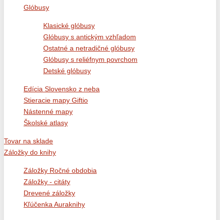
Glóbusy
Klasické glóbusy
Glóbusy s antickým vzhľadom
Ostatné a netradičné glóbusy
Glóbusy s reliéfnym povrchom
Detské glóbusy
Edícia Slovensko z neba
Stieracie mapy Giftio
Nástenné mapy
Školské atlasy
Tovar na sklade
Záložky do knihy
Záložky Ročné obdobia
Záložky - citáty
Drevené záložky
Kľúčenka Auraknihy