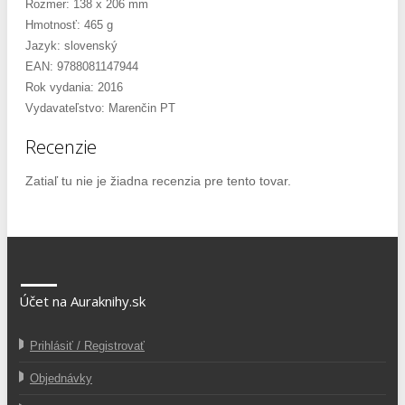
Rozmer: 138 x 206 mm
Hmotnosť: 465 g
Jazyk: slovenský
EAN: 9788081147944
Rok vydania: 2016
Vydavateľstvo: Marenčin PT
Recenzie
Zatiaľ tu nie je žiadna recenzia pre tento tovar.
Účet na Auraknihy.sk
Prihlásiť / Registrovať
Objednávky