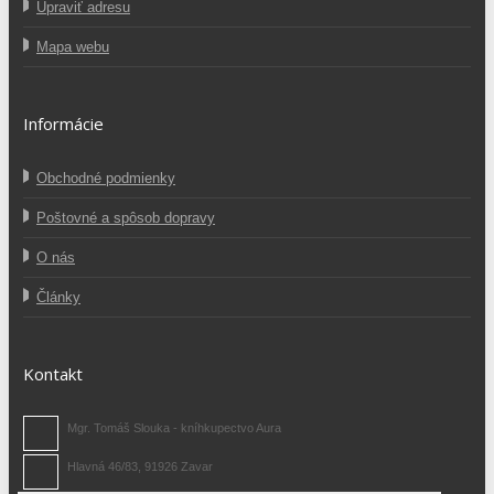
Upraviť adresu
Mapa webu
Informácie
Obchodné podmienky
Poštovné a spôsob dopravy
O nás
Články
Kontakt
Mgr. Tomáš Slouka - kníhkupectvo Aura
Hlavná 46/83, 91926 Zavar