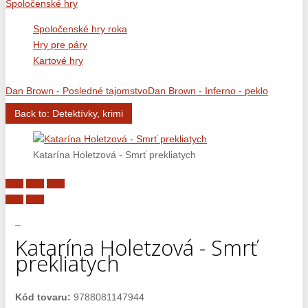
Spoločenské hry
Spoločenské hry roka
Hry pre páry
Kartové hry
Dan Brown - Posledné tajomstvo
Dan Brown - Inferno - peklo
Back to: Detektívky, krimi
Katarína Holetzová - Smrť prekliatych
Katarína Holetzová - Smrť
prekliatych
Kód tovaru:
9788081147944