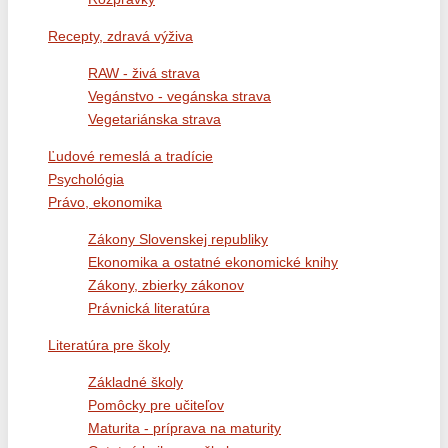
Recepty, zdravá výživa
RAW - živá strava
Vegánstvo - vegánska strava
Vegetariánska strava
Ľudové remeslá a tradície
Psychológia
Právo, ekonomika
Zákony Slovenskej republiky
Ekonomika a ostatné ekonomické knihy
Zákony, zbierky zákonov
Právnická literatúra
Literatúra pre školy
Základné školy
Pomôcky pre učiteľov
Maturita - príprava na maturity