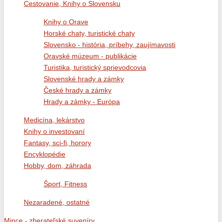
Cestovanie, Knihy o Slovensku
Knihy o Orave
Horské chaty, turistické chaty
Slovensko - história, príbehy, zaujímavosti
Oravské múzeum - publikácie
Turistika, turistický sprievodcovia
Slovenské hrady a zámky
České hrady a zámky
Hrady a zámky - Európa
Medicína, lekárstvo
Knihy o investovaní
Fantasy, sci-fi, horory
Encyklopédie
Hobby, dom, záhrada
Šport, Fitness
Nezaradené, ostatné
Mince - zberateľské suveníry