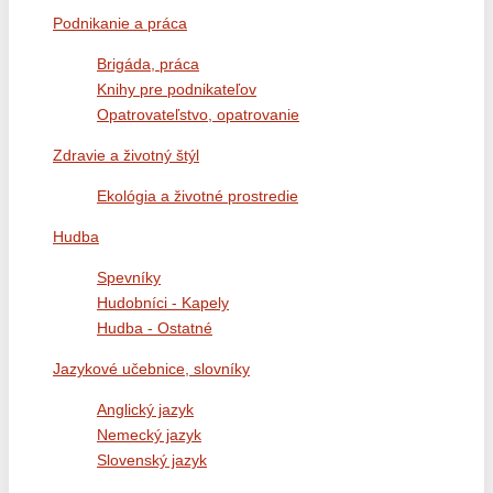
Podnikanie a práca
Brigáda, práca
Knihy pre podnikateľov
Opatrovateľstvo, opatrovanie
Zdravie a životný štýl
Ekológia a životné prostredie
Hudba
Spevníky
Hudobníci - Kapely
Hudba - Ostatné
Jazykové učebnice, slovníky
Anglický jazyk
Nemecký jazyk
Slovenský jazyk