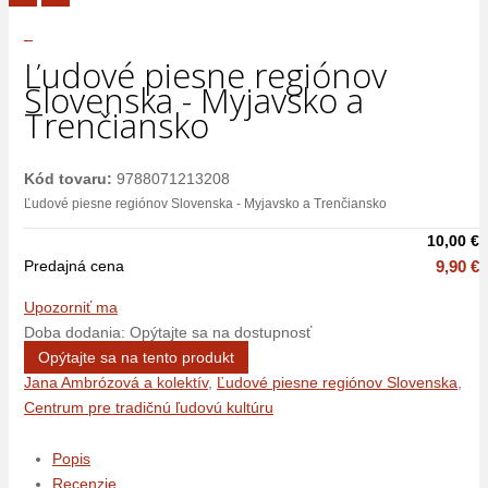
Ľudové piesne regiónov
Slovenska - Myjavsko a
Trenčiansko
Kód tovaru:
9788071213208
Ľudové piesne regiónov Slovenska - Myjavsko a Trenčiansko
10,00 €
Predajná cena
9,90 €
Upozorniť ma
Doba dodania: Opýtajte sa na dostupnosť
Opýtajte sa na tento produkt
Jana Ambrózová a kolektív
,
Ľudové piesne regiónov Slovenska
,
Centrum pre tradičnú ľudovú kultúru
Popis
Recenzie