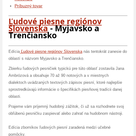
Príbuzný tovar
Ľudové piesne regiónov
Slovenska
- Myjavsko a
Trenčiansko
Edícia
Ľudové piesne regiónov Slovenska
nás tentokrát zanesie do
oblastí s názvom Myjavsko a Trenčiansko.
Zbierku ľudových pesničiek typickú pre túto oblasť zostavila Jana
Ambrózová a obsahuje 70 až 90 notových a v miestnych
dialektoch uvádzaných textových zápisov piesní, ktoré najlepšie
sprostredkúvajú informácie o špecifikách piesňovej tradícii danej
oblasti.
Prajeme vám príjemný hudobný zážitok, či už sa rozhodnete svoj
obľúbenú pesničku zaspievať alebo zahrať na hudobnom nástroji.
Edícia zborníkov ľudových piesní zaradená medzi učebné
pomôcky.