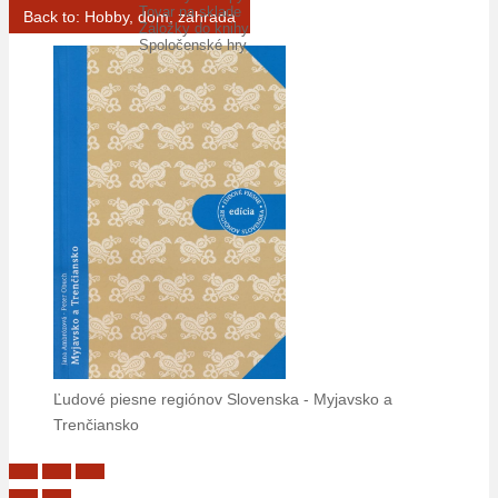
Tovar na sklade
Back to: Hobby, dom, záhrada
Záložky do knihy
Spoločenské hry
Ľudové piesne regiónov Slovenska - Myjavsko a
Trenčiansko