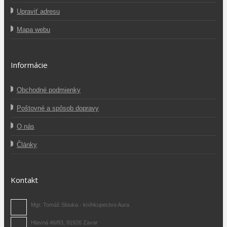
Upraviť adresu
Mapa webu
Informácie
Obchodné podmienky
Poštovné a spôsob dopravy
O nás
Články
Kontakt
Mgr. Tomáš Slouka - kníhkupectvo Aura
Hlavná 46/83, 91926 Zavar