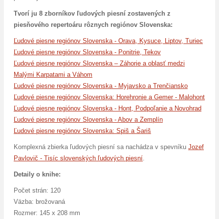
Tvorí ju 8 zborníkov ľudových piesní zostavených z
piesňového repertoáru rôznych regiónov Slovenska:
Ľudové piesne regiónov Slovenska - Orava, Kysuce, Liptov, Turiec
Ľudové piesne regiónov Slovenska - Ponitrie, Tekov
Ľudové piesne regiónov Slovenska – Záhorie a oblasť medzi
Malými Karpatami a Váhom
Ľudové piesne regiónov Slovenska - Myjavsko a Trenčiansko
Ľudové piesne regiónov Slovenska: Horehronie a Gemer - Malohont
Ľudové piesne regiónov Slovenska - Hont, Podpoľanie a Novohrad
Ľudové piesne regiónov Slovenska - Abov a Zemplín
Ľudové piesne regiónov Slovenska: Spiš a Šariš
Komplexná zbierka ľudových piesní sa nachádza v spevníku
Jozef
Pavlovič - Tisíc slovenských ľudových piesní
.
Detaily o knihe:
Počet strán: 120
Väzba: brožovaná
Rozmer: 145 x 208 mm