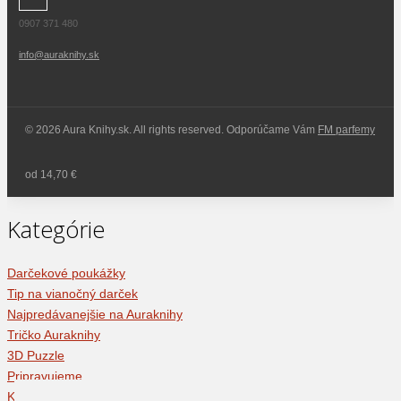
0907 371 480
info@auraknihy.sk
© 2026 Aura Knihy.sk.
All rights reserved. Odporúčame Vám
FM parfemy
od 14,70 €
Kategórie
Darčekové poukážky
Tip na vianočný darček
Najpredávanejšie na Auraknihy
Tričko Auraknihy
3D Puzzle
Pripravujeme
Knižné novinky