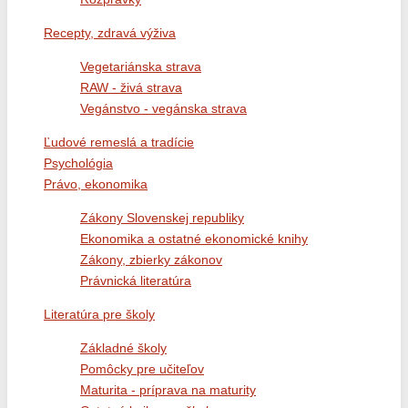
Recepty, zdravá výživa
Vegetariánska strava
RAW - živá strava
Vegánstvo - vegánska strava
Ľudové remeslá a tradície
Psychológia
Právo, ekonomika
Zákony Slovenskej republiky
Ekonomika a ostatné ekonomické knihy
Zákony, zbierky zákonov
Právnická literatúra
Literatúra pre školy
Základné školy
Pomôcky pre učiteľov
Maturita - príprava na maturity