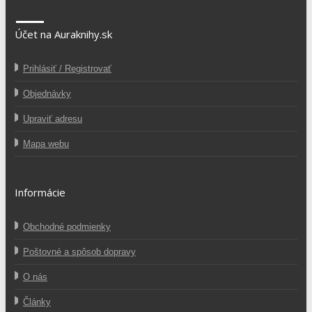
Účet na Auraknihy.sk
Prihlásiť / Registrovať
Objednávky
Upraviť adresu
Mapa webu
Informácie
Obchodné podmienky
Poštovné a spôsob dopravy
O nás
Články