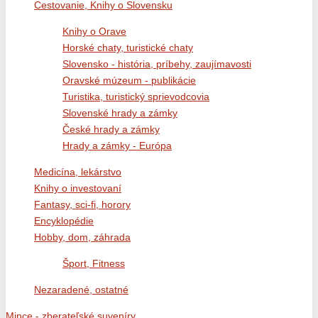
Cestovanie, Knihy o Slovensku
Knihy o Orave
Horské chaty, turistické chaty
Slovensko - história, príbehy, zaujímavosti
Oravské múzeum - publikácie
Turistika, turistický sprievodcovia
Slovenské hrady a zámky
České hrady a zámky
Hrady a zámky - Európa
Medicína, lekárstvo
Knihy o investovaní
Fantasy, sci-fi, horory
Encyklopédie
Hobby, dom, záhrada
Šport, Fitness
Nezaradené, ostatné
Mince - zberateľské suveníry