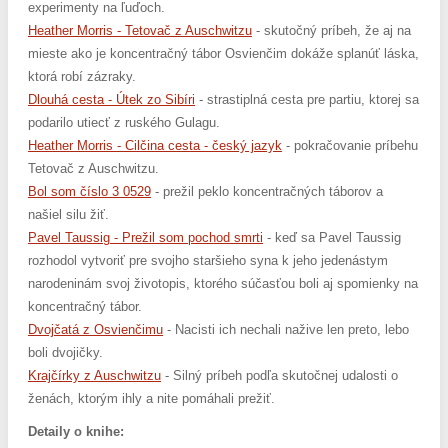
experimenty na ľuďoch.
Heather Morris - Tetovač z Auschwitzu
- skutočný príbeh, že aj na
mieste ako je koncentračný tábor Osvienčim dokáže splanúť láska,
ktorá robí zázraky.
Dlouhá cesta - Útek zo Sibíri
- strastiplná cesta pre partiu, ktorej sa
podarilo utiecť z ruského Gulagu.
Heather Morris - Cilčina cesta - český jazyk
- pokračovanie príbehu
Tetovač z Auschwitzu.
Bol som číslo 3 0529
- prežil peklo koncentračných táborov a
našiel silu žiť.
Pavel Taussig - Prežil som pochod smrti
- keď sa Pavel Taussig
rozhodol vytvoriť pre svojho staršieho syna k jeho jedenástym
narodeninám svoj životopis, ktorého súčasťou boli aj spomienky na
koncentračný tábor.
Dvojčatá z Osvienčimu
- Nacisti ich nechali nažive len preto, lebo
boli dvojičky.
Krajčírky z Auschwitzu
- Silný príbeh podľa skutočnej udalosti o
ženách, ktorým ihly a nite pomáhali prežiť.
Detaily o knihe: