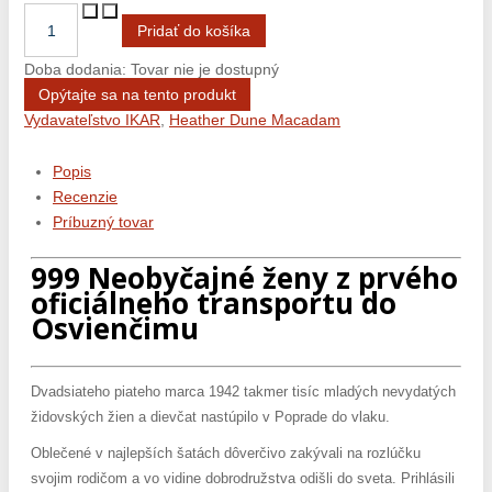
Doba dodania: Tovar nie je dostupný
Opýtajte sa na tento produkt
Vydavateľstvo IKAR
,
Heather Dune Macadam
Popis
Recenzie
Príbuzný tovar
999 Neobyčajné ženy z prvého
oficiálneho transportu do
Osvienčimu
Dvadsiateho piateho marca 1942 takmer tisíc mladých nevydatých
židovských žien a dievčat nastúpilo v Poprade do vlaku.
Oblečené v najlepších šatách dôverčivo zakývali na rozlúčku
svojim rodičom a vo vidine dobrodružstva odišli do sveta. Prihlásili