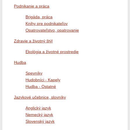
Podnikanie a práca
Brigáda, práca
Knihy pre podnikateľov
Opatrovateľstvo, opatrovanie
Zdravie a životný štýl
Ekológia a životné prostredie
Hudba
Spevníky
Hudobníci - Kapely
Hudba - Ostatné
Jazykové učebnice, slovníky
Anglický jazyk
Nemecký jazyk
Slovenský jazyk