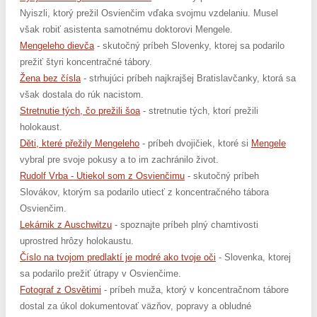
Nyiszli, ktorý prežil Osvienčim vďaka svojmu vzdelaniu. Musel
však robiť asistenta samotnému doktorovi Mengele.
Mengeleho dievča
- skutočný príbeh Slovenky, ktorej sa podarilo
prežiť štyri koncentračné tábory.
Žena bez čísla
- strhujúci príbeh najkrajšej Bratislavčanky, ktorá sa
však dostala do rúk nacistom.
Stretnutie tých, čo prežili šoa
- stretnutie tých, ktorí prežili
holokaust.
Děti, které přežily Mengeleho
- príbeh dvojičiek, ktoré si
Mengele
vybral pre svoje pokusy a to im zachránilo život.
Rudolf Vrba - Utiekol som z Osvienčimu
- skutočný príbeh
Slovákov, ktorým sa podarilo utiecť z koncentračného tábora
Osvienčim.
Lekárnik z Auschwitzu
- spoznajte príbeh plný chamtivosti
uprostred hrôzy holokaustu.
Číslo na tvojom predlaktí je modré ako tvoje oči
- Slovenka, ktorej
sa podarilo prežiť útrapy v Osvienčime.
Fotograf z Osvětimi
- príbeh muža, ktorý v koncentračnom tábore
dostal za úkol dokumentovať väzňov, popravy a obludné