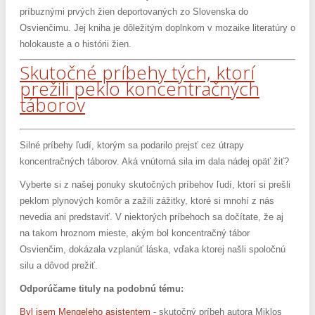
príbuznými prvých žien deportovaných zo Slovenska do
Osvienčimu. Jej kniha je dôležitým doplnkom v mozaike literatúry o
holokauste a o histórii žien.
Skutočné príbehy tých, ktorí
prežili peklo koncentračných
táborov
Silné príbehy ľudí, ktorým sa podarilo prejsť cez útrapy
koncentračných táborov. Aká vnútorná sila im dala nádej opäť žiť?
Vyberte si z našej ponuky skutočných príbehov ľudí, ktorí si prešli
peklom plynových komôr a zažili zážitky, ktoré si mnohí z nás
nevedia ani predstaviť. V niektorých príbehoch sa dočítate, že aj
na takom hroznom mieste, akým bol koncentračný tábor
Osvienčim, dokázala vzplanúť láska, vďaka ktorej našli spoločnú
silu a dôvod prežiť.
Odporúčame tituly na podobnú tému:
Byl jsem Mengeleho asistentem
- skutočný príbeh autora Miklos