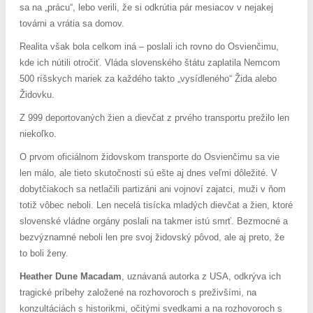
sa na „prácu“, lebo verili, že si odkrútia pár mesiacov v nejakej
továrni a vrátia sa domov.
Realita však bola celkom iná – poslali ich rovno do Osvienčimu,
kde ich nútili otročiť. Vláda slovenského štátu zaplatila Nemcom
500 ríšskych mariek za každého takto „vysídleného“ Žida alebo
Židovku.
Z 999 deportovaných žien a dievčat z prvého transportu prežilo len
niekoľko.
O prvom oficiálnom židovskom transporte do Osvienčimu sa vie
len málo, ale tieto skutočnosti sú ešte aj dnes veľmi dôležité. V
dobytčiakoch sa netlačili partizáni ani vojnoví zajatci, muži v ňom
totiž vôbec neboli. Len necelá tisícka mladých dievčat a žien, ktoré
slovenské vládne orgány poslali na takmer istú smrť. Bezmocné a
bezvýznamné neboli len pre svoj židovský pôvod, ale aj preto, že
to boli ženy.
Heather Dune Macadam
, uznávaná autorka z USA, odkrýva ich
tragické príbehy založené na rozhovoroch s preživšími, na
konzultáciách s historikmi, očitými svedkami a na rozhovoroch s