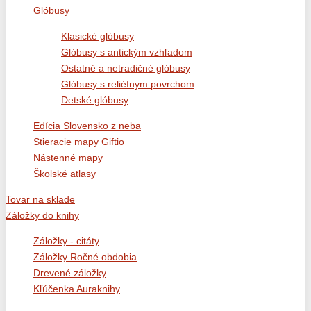
Glóbusy
Klasické glóbusy
Glóbusy s antickým vzhľadom
Ostatné a netradičné glóbusy
Glóbusy s reliéfnym povrchom
Detské glóbusy
Edícia Slovensko z neba
Stieracie mapy Giftio
Nástenné mapy
Školské atlasy
Tovar na sklade
Záložky do knihy
Záložky - citáty
Záložky Ročné obdobia
Drevené záložky
Kľúčenka Auraknihy